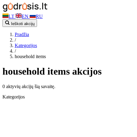
LT
EN
RU
Ieškoti akcijų
Pradžia
/
Kategorijos
/
household items
household items akcijos
0 aktyvių akcijų šią savaitę.
Kategorijos