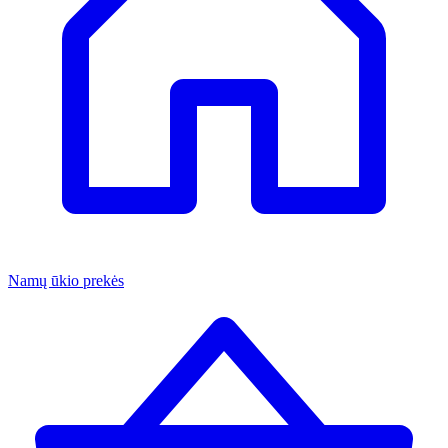
Namų ūkio prekės