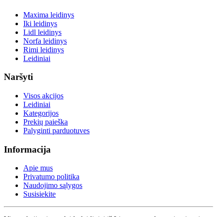
Maxima leidinys
Iki leidinys
Lidl leidinys
Norfa leidinys
Rimi leidinys
Leidiniai
Naršyti
Visos akcijos
Leidiniai
Kategorijos
Prekių paieška
Palyginti parduotuves
Informacija
Apie mus
Privatumo politika
Naudojimo sąlygos
Susisiekite