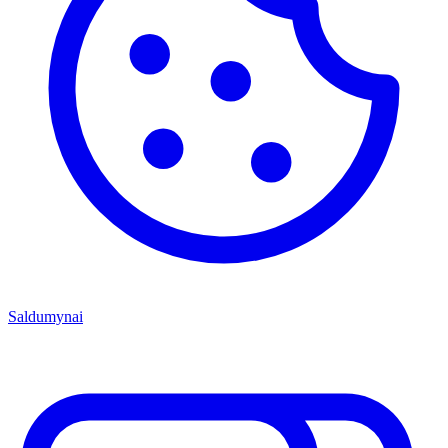
Saldumynai