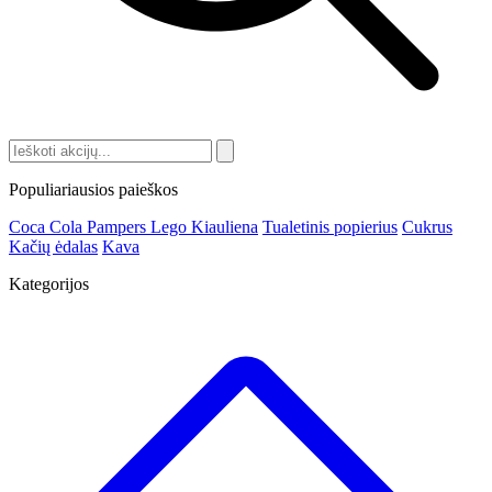
Populiariausios paieškos
Coca Cola
Pampers
Lego
Kiauliena
Tualetinis popierius
Cukrus
Kačių ėdalas
Kava
Kategorijos