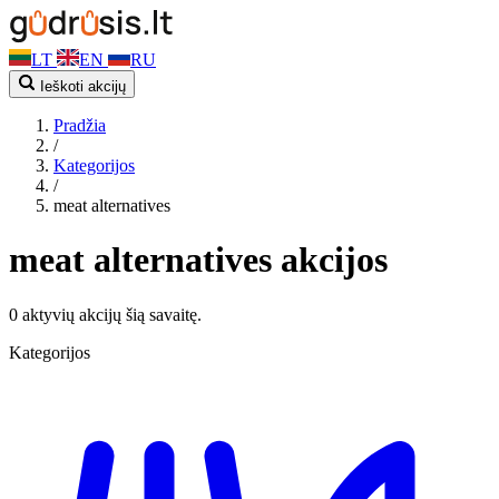
LT
EN
RU
Ieškoti akcijų
Pradžia
/
Kategorijos
/
meat alternatives
meat alternatives akcijos
0 aktyvių akcijų šią savaitę.
Kategorijos