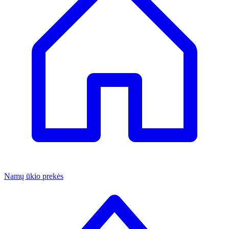
Namų ūkio prekės