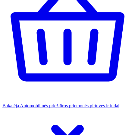
Bakalėja
Automobilinės priežiūros priemonės
pirtuves ir indai