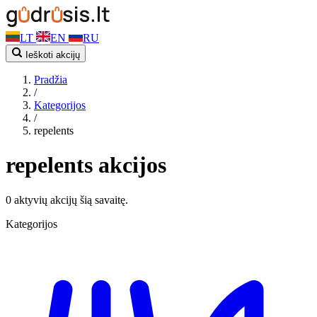
LT
EN
RU
Ieškoti akcijų
Pradžia
/
Kategorijos
/
repelents
repelents akcijos
0 aktyvių akcijų šią savaitę.
Kategorijos