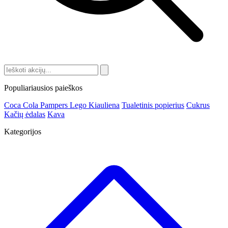
Populiariausios paieškos
Coca Cola
Pampers
Lego
Kiauliena
Tualetinis popierius
Cukrus
Kačių ėdalas
Kava
Kategorijos