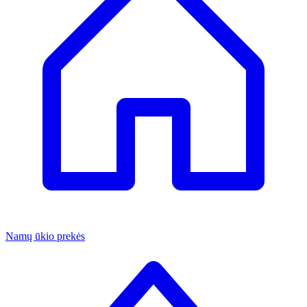
Namų ūkio prekės