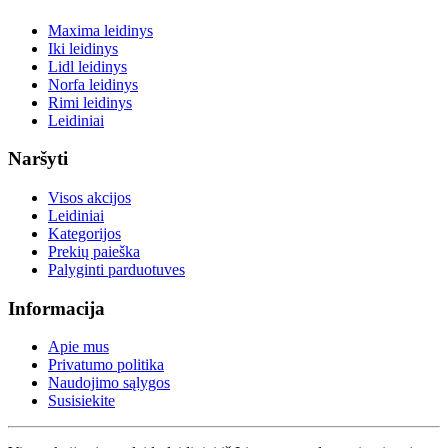
Maxima leidinys
Iki leidinys
Lidl leidinys
Norfa leidinys
Rimi leidinys
Leidiniai
Naršyti
Visos akcijos
Leidiniai
Kategorijos
Prekių paieška
Palyginti parduotuves
Informacija
Apie mus
Privatumo politika
Naudojimo sąlygos
Susisiekite