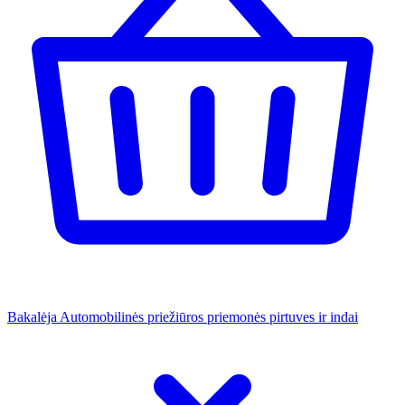
Bakalėja
Automobilinės priežiūros priemonės
pirtuves ir indai