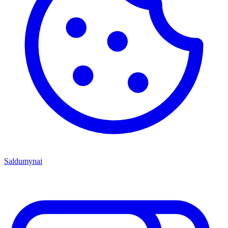
Saldumynai