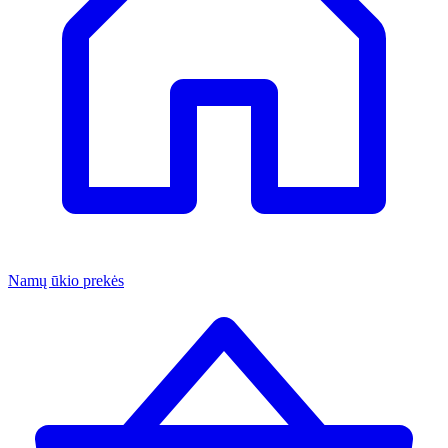
Namų ūkio prekės