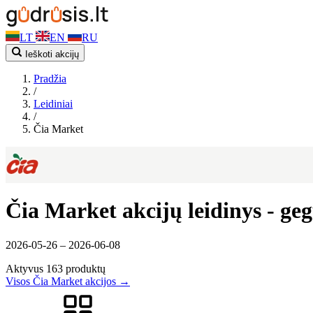
LT
EN
RU
Ieškoti akcijų
Pradžia
/
Leidiniai
/
Čia Market
Čia Market akcijų leidinys - ge
2026-05-26 – 2026-06-08
Aktyvus
163 produktų
Visos Čia Market akcijos →