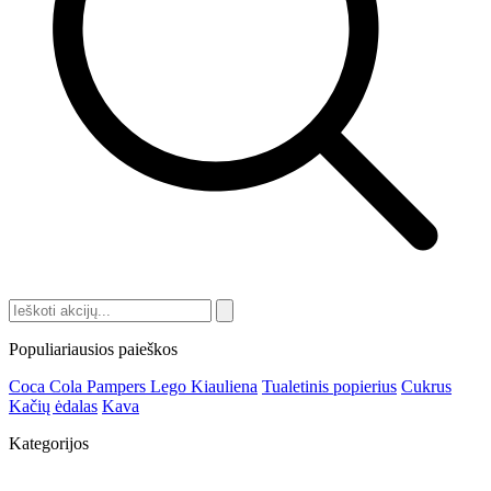
Populiariausios paieškos
Coca Cola
Pampers
Lego
Kiauliena
Tualetinis popierius
Cukrus
Kačių ėdalas
Kava
Kategorijos