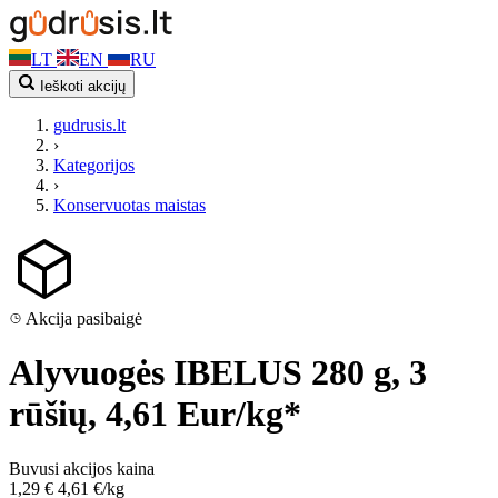
LT
EN
RU
Ieškoti akcijų
gudrusis.lt
›
Kategorijos
›
Konservuotas maistas
Akcija pasibaigė
Alyvuogės IBELUS 280 g, 3
rūšių, 4,61 Eur/kg*
Buvusi akcijos kaina
1,29 €
4,61 €/kg