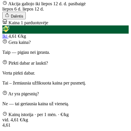
Akcija galiojo iki liepos 12 d. d.
pasibaigė
liepos 6 d.
liepos 12 d.
Dalintis
Kaina 1 parduotuvėje
Iki
4,61 €/kg
Gera kaina?
Taip — pigiau nei įprasta.
Pirkti dabar ar laukti?
Verta pirkti dabar.
Tai – žemiausia užfiksuota kaina per pusmetį.
Ar yra pigesnių?
Ne — tai geriausia kaina už vienetą.
Kainų istorija
· per 1 mėn.
· €/kg
vid. 4,61 €/kg
4,61