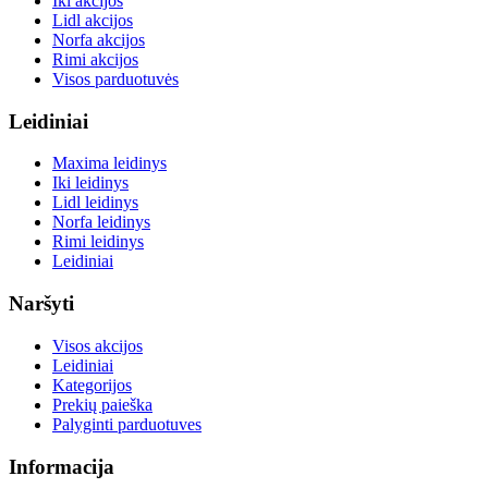
Iki akcijos
Lidl akcijos
Norfa akcijos
Rimi akcijos
Visos parduotuvės
Leidiniai
Maxima leidinys
Iki leidinys
Lidl leidinys
Norfa leidinys
Rimi leidinys
Leidiniai
Naršyti
Visos akcijos
Leidiniai
Kategorijos
Prekių paieška
Palyginti parduotuves
Informacija