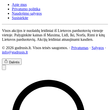
Apie mus
Privatumo politika
Naudojimo sąlygos
Susisiekite
Visos akcijos ir nuolaidų leidiniai iš Lietuvos parduotuvių vienoje
vietoje. Palyginkite kainas iš Maxima, Lidl, Iki, Norfa, Rimi ir kitų
Lietuvos parduotuvių. Akcijų leidiniai atnaujinami kasdien.
© 2026 gudrusis.lt. Visos teisės saugomos. ·
Privatumas
·
Sąlygos
·
info@gudrusis.lt
Dalintis