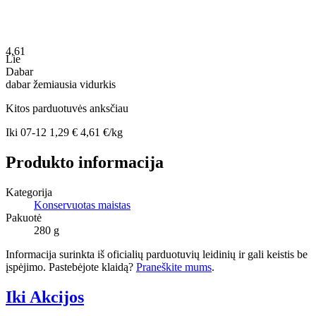
4,61
Lie
Dabar
dabar
žemiausia
vidurkis
Kitos parduotuvės anksčiau
Iki
07-12
1,29 €
4,61 €/kg
Produkto informacija
Kategorija
Konservuotas maistas
Pakuotė
280 g
Informacija surinkta iš oficialių parduotuvių leidinių ir gali keistis be
įspėjimo. Pastebėjote klaidą?
Praneškite mums
.
Iki Akcijos