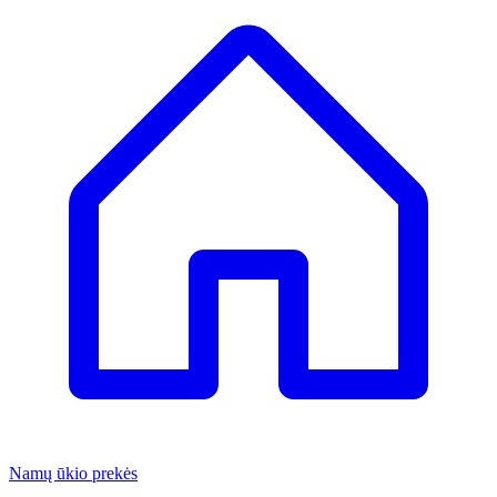
Namų ūkio prekės