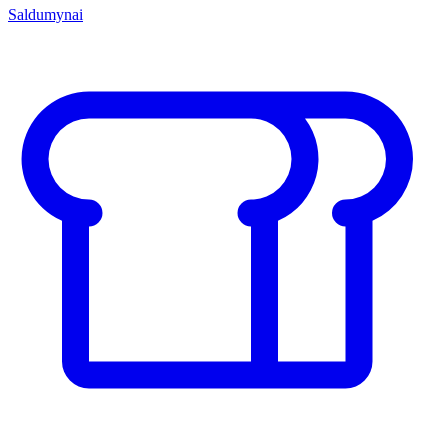
Saldumynai