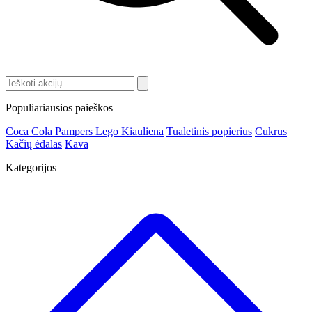
Populiariausios paieškos
Coca Cola
Pampers
Lego
Kiauliena
Tualetinis popierius
Cukrus
Kačių ėdalas
Kava
Kategorijos