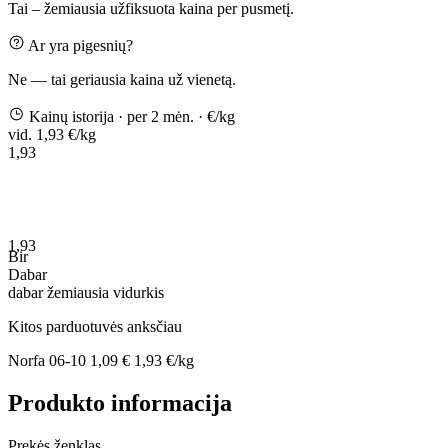
Tai – žemiausia užfiksuota kaina per pusmetį.
Ar yra pigesnių?
Ne — tai geriausia kaina už vienetą.
Kainų istorija
· per 2 mėn.
· €/kg
vid. 1,93 €/kg
1,93
1,93
Bir
Dabar
dabar
žemiausia
vidurkis
Kitos parduotuvės anksčiau
Norfa
06-10
1,09 €
1,93 €/kg
Produkto informacija
Prekės ženklas