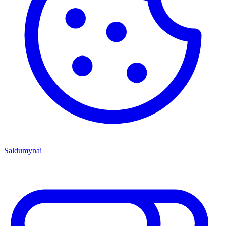
Saldumynai