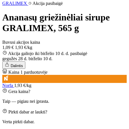
GRALIMEX
Akcija pasibaigė
Ananasų griežinėliai sirupe
GRALIMEX, 565 g
Buvusi akcijos kaina
1,09 €
1,93 €/kg
Akcija galiojo iki birželio 10 d. d.
pasibaigė
gegužės 28 d.
birželio 10 d.
Dalintis
Kaina 1 parduotuvėje
Norfa
1,93 €/kg
Gera kaina?
Taip — pigiau nei įprasta.
Pirkti dabar ar laukti?
Verta pirkti dabar.