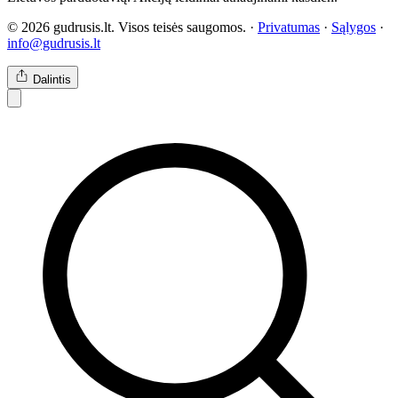
© 2026 gudrusis.lt. Visos teisės saugomos. ·
Privatumas
·
Sąlygos
·
info@gudrusis.lt
Dalintis