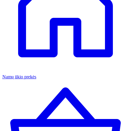
Namų ūkio prekės