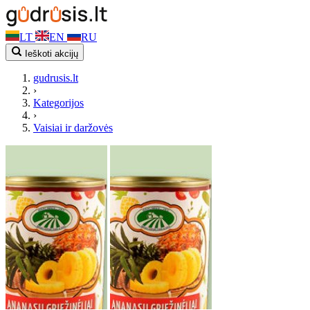
LT
EN
RU
Ieškoti akcijų
gudrusis.lt
›
Kategorijos
›
Vaisiai ir daržovės