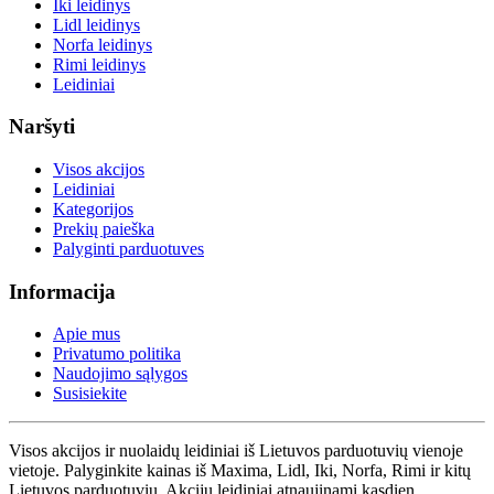
Iki leidinys
Lidl leidinys
Norfa leidinys
Rimi leidinys
Leidiniai
Naršyti
Visos akcijos
Leidiniai
Kategorijos
Prekių paieška
Palyginti parduotuves
Informacija
Apie mus
Privatumo politika
Naudojimo sąlygos
Susisiekite
Visos akcijos ir nuolaidų leidiniai iš Lietuvos parduotuvių vienoje
vietoje. Palyginkite kainas iš Maxima, Lidl, Iki, Norfa, Rimi ir kitų
Lietuvos parduotuvių. Akcijų leidiniai atnaujinami kasdien.