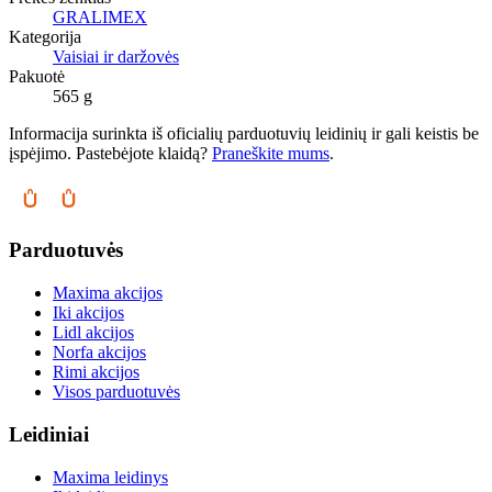
GRALIMEX
Kategorija
Vaisiai ir daržovės
Pakuotė
565 g
Informacija surinkta iš oficialių parduotuvių leidinių ir gali keistis be
įspėjimo. Pastebėjote klaidą?
Praneškite mums
.
Parduotuvės
Maxima akcijos
Iki akcijos
Lidl akcijos
Norfa akcijos
Rimi akcijos
Visos parduotuvės
Leidiniai
Maxima leidinys