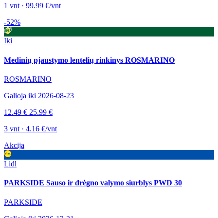
1 vnt · 99.99 €/vnt
-52%
Iki
Medinių pjaustymo lentelių rinkinys ROSMARINO
ROSMARINO
Galioja iki 2026-08-23
12.49 €
25.99 €
3 vnt · 4.16 €/vnt
Akcija
Lidl
PARKSIDE Sauso ir drėgno valymo siurblys PWD 30
PARKSIDE