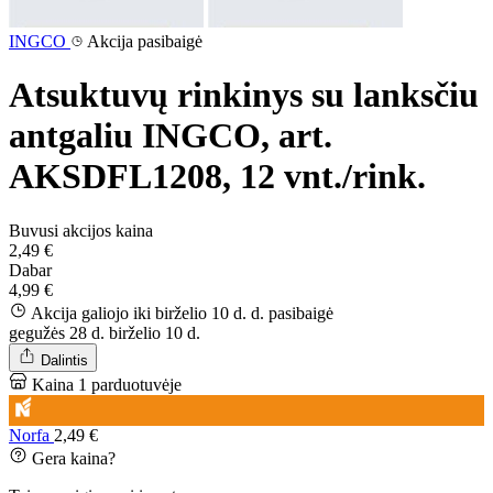
INGCO
Akcija pasibaigė
Atsuktuvų rinkinys su lanksčiu
antgaliu INGCO, art.
AKSDFL1208, 12 vnt./rink.
Buvusi akcijos kaina
2,49 €
Dabar
4,99 €
Akcija galiojo iki birželio 10 d. d.
pasibaigė
gegužės 28 d.
birželio 10 d.
Dalintis
Kaina 1 parduotuvėje
Norfa
2,49 €
Gera kaina?