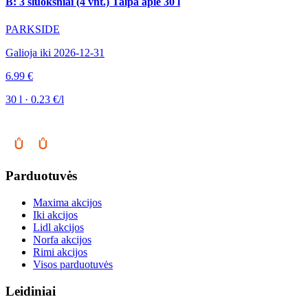
B: 3 sluoksniai (4 vnt.) Talpa apie 30 l
PARKSIDE
Galioja iki 2026-12-31
6.99 €
30 l · 0.23 €/l
Parduotuvės
Maxima akcijos
Iki akcijos
Lidl akcijos
Norfa akcijos
Rimi akcijos
Visos parduotuvės
Leidiniai