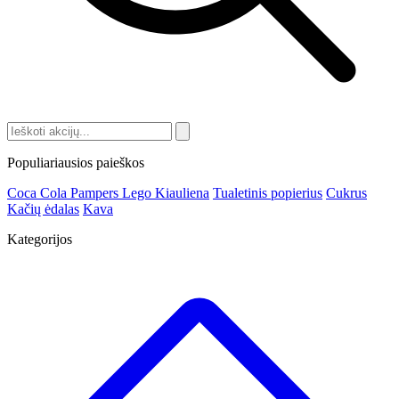
Populiariausios paieškos
Coca Cola
Pampers
Lego
Kiauliena
Tualetinis popierius
Cukrus
Kačių ėdalas
Kava
Kategorijos