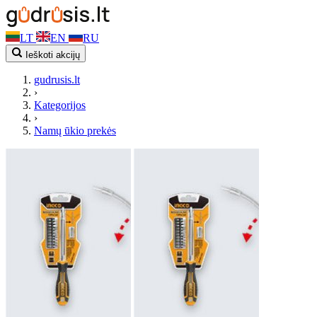
LT
EN
RU
Ieškoti akcijų
gudrusis.lt
›
Kategorijos
›
Namų ūkio prekės