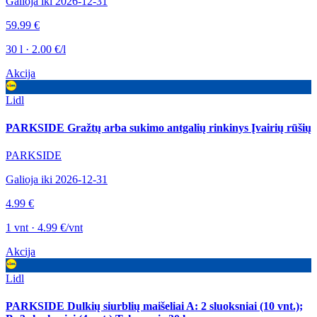
Galioja iki 2026-12-31
59.99 €
30 l · 2.00 €/l
Akcija
Lidl
PARKSIDE Gražtų arba sukimo antgalių rinkinys Įvairių rūšių
PARKSIDE
Galioja iki 2026-12-31
4.99 €
1 vnt · 4.99 €/vnt
Akcija
Lidl
PARKSIDE Dulkių siurblių maišeliai A: 2 sluoksniai (10 vnt.);