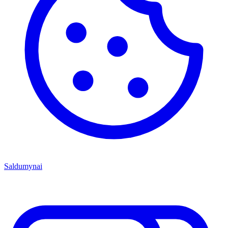
Saldumynai