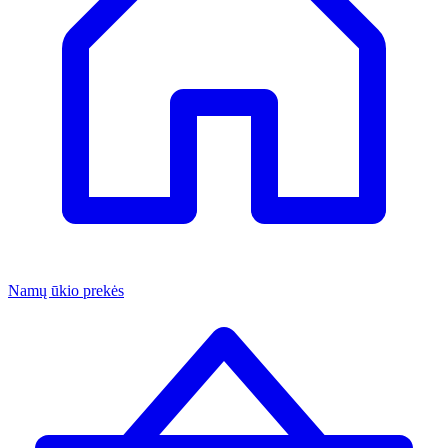
Namų ūkio prekės