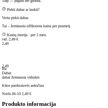
Taip — pigiau nei įprasta.
Pirkti dabar ar laukti?
Verta pirkti dabar.
Tai – žemiausia užfiksuota kaina per pusmetį.
Kainų istorija
· per 2 mėn.
vid. 2,49 €
2,49
2,49
Bir
Dabar
dabar
žemiausia
vidurkis
Kitos parduotuvės anksčiau
Norfa
06-10
2,49 €
Produkto informacija