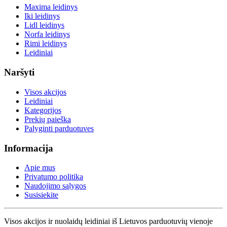
Maxima leidinys
Iki leidinys
Lidl leidinys
Norfa leidinys
Rimi leidinys
Leidiniai
Naršyti
Visos akcijos
Leidiniai
Kategorijos
Prekių paieška
Palyginti parduotuves
Informacija
Apie mus
Privatumo politika
Naudojimo sąlygos
Susisiekite
Visos akcijos ir nuolaidų leidiniai iš Lietuvos parduotuvių vienoje