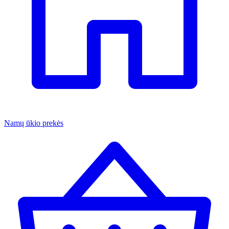
Namų ūkio prekės