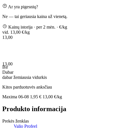
Ar yra pigesnių?
Ne — tai geriausia kaina už vienetą.
Kainų istorija
· per 2 mėn.
· €/kg
vid. 13,00 €/kg
13,00
13,00
Bir
Dabar
dabar
žemiausia
vidurkis
Kitos parduotuvės anksčiau
Maxima
06-08
1,95 €
13,00 €/kg
Produkto informacija
Prekės ženklas
Valio Profeel