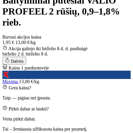
Baltyminiai putėsiai VALIO
PROFEEL 2 rūšių, 0,9–1,8%
rieb.
Buvusi akcijos kaina
1,95 €
13,00 €/kg
Akcija galiojo iki birželio 8 d. d.
pasibaigė
birželio 2 d.
birželio 8 d.
Dalintis
Kaina 1 parduotuvėje
Maxima
13,00 €/kg
Gera kaina?
Taip — pigiau nei įprasta.
Pirkti dabar ar laukti?
Verta pirkti dabar.
Tai – žemiausia užfiksuota kaina per pusmetį.