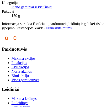
Kategorija
Pieno gaminiai ir kiaušiniai
Pakuotė
150 g
Informacija surinkta iš oficialių parduotuvių leidinių ir gali keistis be
įspėjimo. Pastebėjote klaidą?
Praneškite mums
.
Parduotuvės
Maxima akcijos
Iki akcijos
Lidl akcijos
Norfa akcijos
Rimi akcijos
Visos parduotuvės
Leidiniai
Maxima leidinys
Iki leidinys