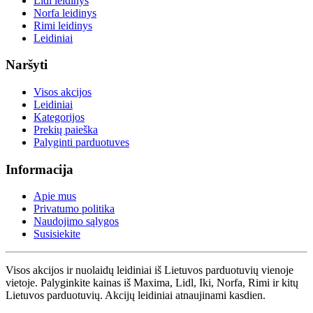
Lidl leidinys
Norfa leidinys
Rimi leidinys
Leidiniai
Naršyti
Visos akcijos
Leidiniai
Kategorijos
Prekių paieška
Palyginti parduotuves
Informacija
Apie mus
Privatumo politika
Naudojimo sąlygos
Susisiekite
Visos akcijos ir nuolaidų leidiniai iš Lietuvos parduotuvių vienoje
vietoje. Palyginkite kainas iš Maxima, Lidl, Iki, Norfa, Rimi ir kitų
Lietuvos parduotuvių. Akcijų leidiniai atnaujinami kasdien.