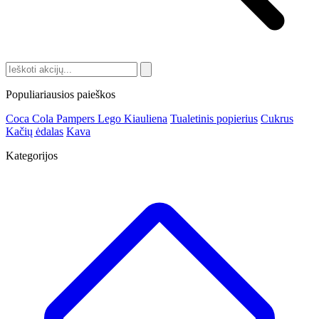
Populiariausios paieškos
Coca Cola
Pampers
Lego
Kiauliena
Tualetinis popierius
Cukrus
Kačių ėdalas
Kava
Kategorijos