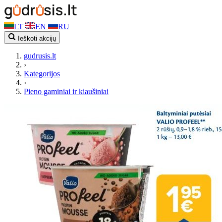
LT
EN
RU
Ieškoti akcijų
gudrusis.lt
›
Kategorijos
›
Pieno gaminiai ir kiaušiniai