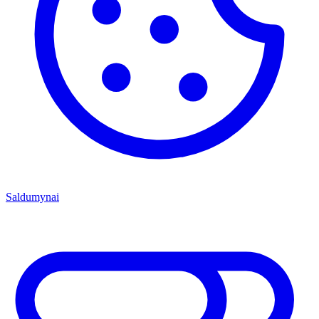
Saldumynai