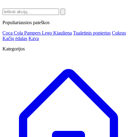
Populiariausios paieškos
Coca Cola
Pampers
Lego
Kiauliena
Tualetinis popierius
Cukrus
Kačių ėdalas
Kava
Kategorijos