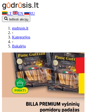
LT
EN
RU
Ieškoti akcijų
gudrusis.lt
›
Kategorijos
›
Bakalėja