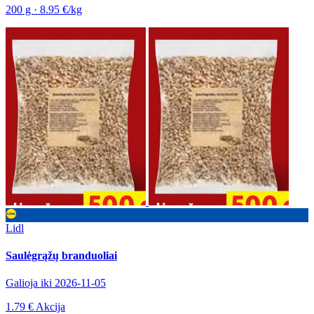
200 g · 8.95 €/kg
Lidl
Saulėgrąžų branduoliai
Galioja iki 2026-11-05
1.79 €
Akcija