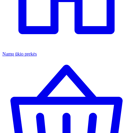
Namų ūkio prekės