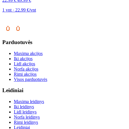
22.99 €
49.99 €
1 vnt · 22.99 €/vnt
Parduotuvės
Maxima akcijos
Iki akcijos
Lidl akcijos
Norfa akcijos
Rimi akcijos
Visos parduotuvės
Leidiniai
Maxima leidinys
Iki leidinys
Lidl leidinys
Norfa leidinys
Rimi leidinys
Leidiniai