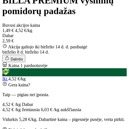
BILLA PREMIUM vyšninių
pomidorų padažas
Buvusi akcijos kaina
1,49 €
4,52 €/kg
Dabar
2,59 €
Akcija galiojo iki birželio 14 d. d.
pasibaigė
birželio 8 d.
birželio 14 d.
Dalintis
Kaina 1 parduotuvėje
Iki
4,52 €/kg
Gera kaina?
Taip — pigiau nei įprasta.
4,52 € /kg
Dabar
4,52 € /kg
žemiausia
6,03 € /kg
aukščiausia
Vidurkis 5,28 €/kg. Dabartinė kaina – pigesnėje pusėje, verta pirkti.