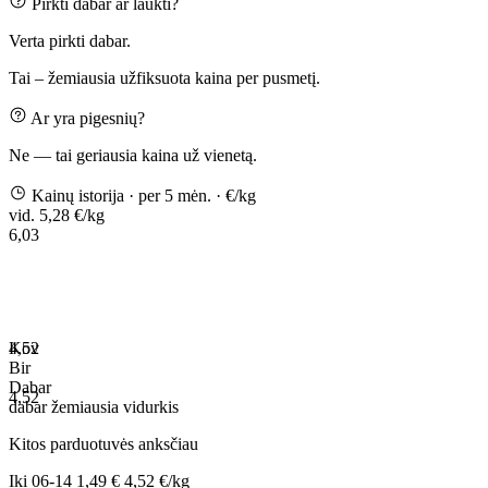
Pirkti dabar ar laukti?
Verta pirkti dabar.
Tai – žemiausia užfiksuota kaina per pusmetį.
Ar yra pigesnių?
Ne — tai geriausia kaina už vienetą.
Kainų istorija
· per 5 mėn.
· €/kg
vid. 5,28 €/kg
6,03
4,52
Kov
Bir
Dabar
4,52
dabar
žemiausia
vidurkis
Kitos parduotuvės anksčiau
Iki
06-14
1,49 €
4,52 €/kg