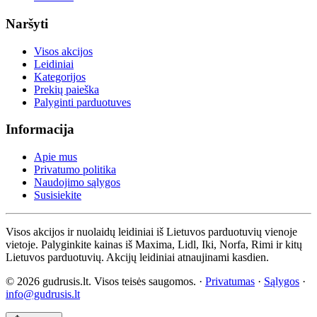
Naršyti
Visos akcijos
Leidiniai
Kategorijos
Prekių paieška
Palyginti parduotuves
Informacija
Apie mus
Privatumo politika
Naudojimo sąlygos
Susisiekite
Visos akcijos ir nuolaidų leidiniai iš Lietuvos parduotuvių vienoje
vietoje. Palyginkite kainas iš Maxima, Lidl, Iki, Norfa, Rimi ir kitų
Lietuvos parduotuvių. Akcijų leidiniai atnaujinami kasdien.
© 2026 gudrusis.lt. Visos teisės saugomos. ·
Privatumas
·
Sąlygos
·
info@gudrusis.lt