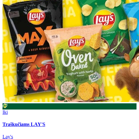
Iki
Traškučiams LAY'S
Lay's