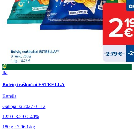
Iki
Bulvių traškučiai ESTRELLA
Estrella
Galioja iki 2027-01-12
1.99 €
3.29 €
-40%
180 g · 7.96 €/kg