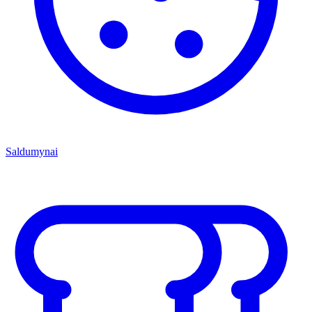
Saldumynai