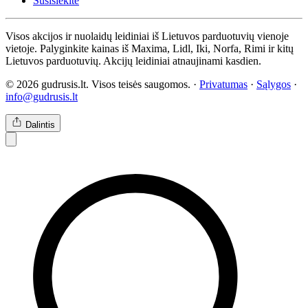
Susisiekite
Visos akcijos ir nuolaidų leidiniai iš Lietuvos parduotuvių vienoje
vietoje. Palyginkite kainas iš Maxima, Lidl, Iki, Norfa, Rimi ir kitų
Lietuvos parduotuvių. Akcijų leidiniai atnaujinami kasdien.
© 2026 gudrusis.lt. Visos teisės saugomos. ·
Privatumas
·
Sąlygos
·
info@gudrusis.lt
Dalintis