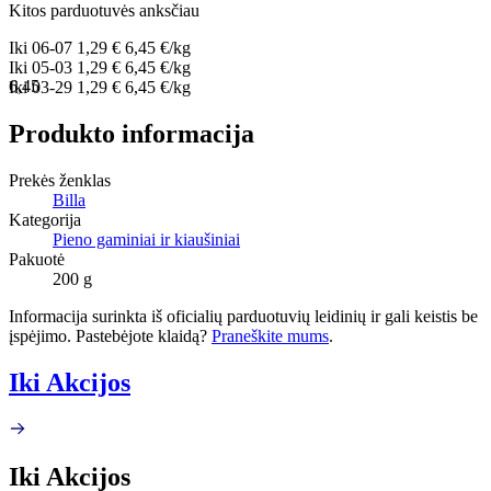
Kitos parduotuvės anksčiau
Iki
06-07
1,29 €
6,45 €/kg
Iki
05-03
1,29 €
6,45 €/kg
6,45
Iki
03-29
1,29 €
6,45 €/kg
Produkto informacija
Prekės ženklas
Billa
Kategorija
Pieno gaminiai ir kiaušiniai
Pakuotė
200 g
Informacija surinkta iš oficialių parduotuvių leidinių ir gali keistis be
įspėjimo. Pastebėjote klaidą?
Praneškite mums
.
Iki Akcijos
Iki Akcijos