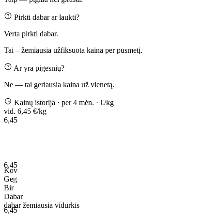
Pirkti dabar ar laukti?
Verta pirkti dabar.
Tai – žemiausia užfiksuota kaina per pusmetį.
Ar yra pigesnių?
Ne — tai geriausia kaina už vienetą.
Kainų istorija
· per 4 mėn.
· €/kg
vid. 6,45 €/kg
6,45
6,45
Kov
Geg
Bir
Dabar
dabar
žemiausia
vidurkis
6,45