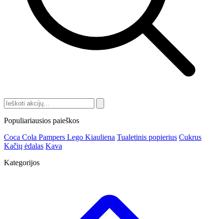
Populiariausios paieškos
Coca Cola
Pampers
Lego
Kiauliena
Tualetinis popierius
Cukrus
Kačių ėdalas
Kava
Kategorijos