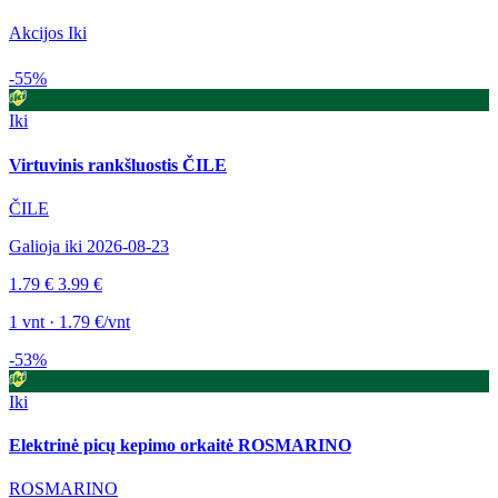
Akcijos Iki
-55%
Iki
Virtuvinis rankšluostis ČILE
ČILE
Galioja iki 2026-08-23
1.79 €
3.99 €
1 vnt · 1.79 €/vnt
-53%
Iki
Elektrinė picų kepimo orkaitė ROSMARINO
ROSMARINO