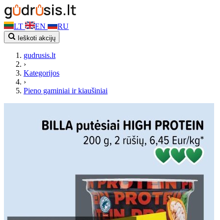
LT
EN
RU
Ieškoti akcijų
gudrusis.lt
›
Kategorijos
›
Pieno gaminiai ir kiaušiniai