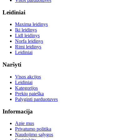
Visos parduotuvės
Leidiniai
Maxima leidinys
Iki leidinys
Lidl leidinys
Norfa leidinys
Rimi leidinys
Leidiniai
Naršyti
Visos akcijos
Leidiniai
Kategorijos
Prekių paieška
Palyginti parduotuves
Informacija
Apie mus
Privatumo politika
Naudojimo sąlygos