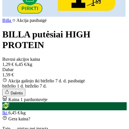
Billa
Akcija pasibaigė
BILLA putėsiai HIGH
PROTEIN
Buvusi akcijos kaina
1,29 €
6,45 €/kg
Dabar
1,59 €
Akcija galiojo iki birželio 7 d. d.
pasibaigė
birželio 1 d.
birželio 7 d.
Dalintis
Kaina 1 parduotuvėje
Iki
6,45 €/kg
Gera kaina?
Taip — pigiau nei įprasta.