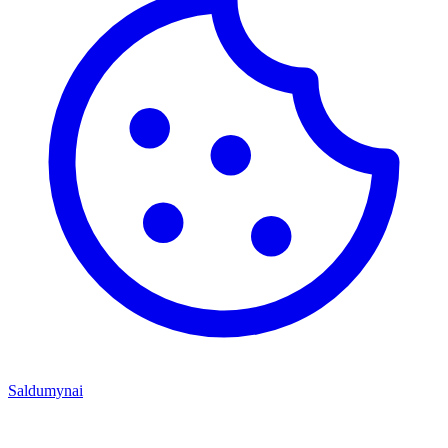
Saldumynai