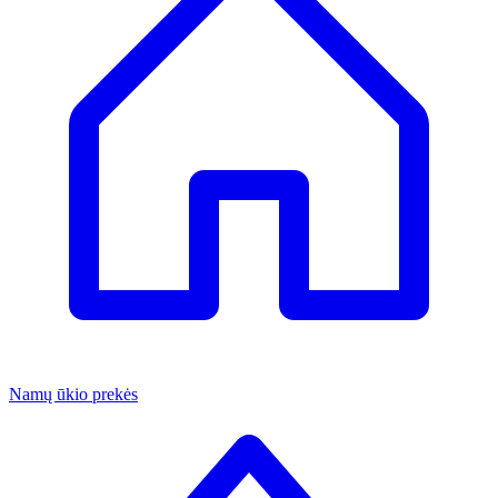
Namų ūkio prekės