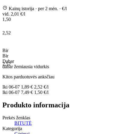
Kainų istorija
· per 2 mėn.
· €/l
vid. 2,01 €/l
1,50
2,52
Bir
Bir
Dabar
2,52
dabar
žemiausia
vidurkis
Kitos parduotuvės anksčiau
Iki
06-07
1,89 €
2,52 €/l
Iki
06-07
7,49 €
1,50 €/l
Produkto informacija
Prekės ženklas
BITUTĖ
Kategorija
Gėrimai