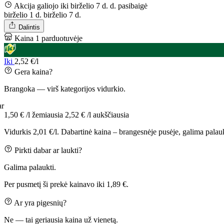
Akcija galiojo iki birželio 7 d. d.
pasibaigė
birželio 1 d.
birželio 7 d.
Dalintis
Kaina 1 parduotuvėje
Iki
2,52 €/l
Gera kaina?
Brangoka — virš kategorijos vidurkio.
ar
1,50 € /l
žemiausia
2,52 € /l
aukščiausia
Vidurkis 2,01 €/l. Dabartinė kaina – brangesnėje pusėje, galima palauk
Pirkti dabar ar laukti?
Galima palaukti.
Per pusmetį ši prekė kainavo iki 1,89 €.
Ar yra pigesnių?
Ne — tai geriausia kaina už vienetą.