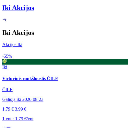
Iki Akcijos
Iki Akcijos
Akcijos Iki
-55%
Iki
Virtuvinis rankšluostis ČILE
ČILE
Galioja iki 2026-08-23
1.79 €
3.99 €
1 vnt · 1.79 €/vnt