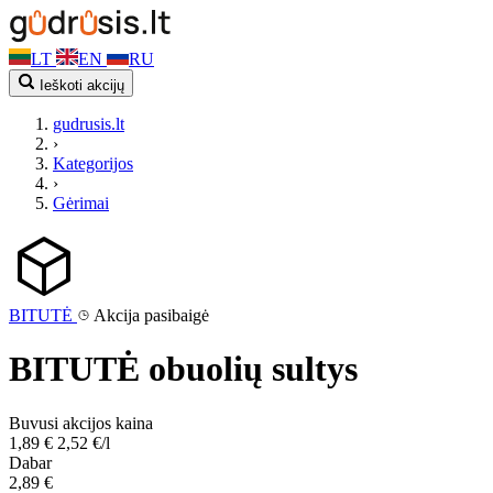
LT
EN
RU
Ieškoti akcijų
gudrusis.lt
›
Kategorijos
›
Gėrimai
BITUTĖ
Akcija pasibaigė
BITUTĖ obuolių sultys
Buvusi akcijos kaina
1,89 €
2,52 €/l
Dabar
2,89 €