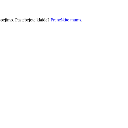
 įspėjimo. Pastebėjote klaidą?
Praneškite mums
.