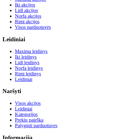
Iki akcijos
Lidl akcijos
Norfa akcijos
Rimi akcijos
Visos parduotuvės
Leidiniai
Maxima leidinys
Iki leidinys
Lidl leidinys
Norfa leidinys
Rimi leidinys
Leidiniai
Naršyti
Visos akcijos
Leidiniai
Kategorijos
Prekių paieška
Palyginti parduotuves
Informacija