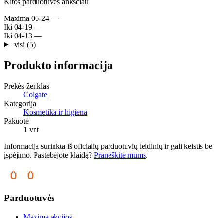
Kitos parduotuvės anksčiau
Maxima
06-24
—
Iki
04-19
—
Iki
04-13
—
visi (5)
Produkto informacija
Prekės ženklas
Colgate
Kategorija
Kosmetika ir higiena
Pakuotė
1 vnt
Informacija surinkta iš oficialių parduotuvių leidinių ir gali keistis be
įspėjimo. Pastebėjote klaidą?
Praneškite mums
.
Parduotuvės
Maxima akcijos