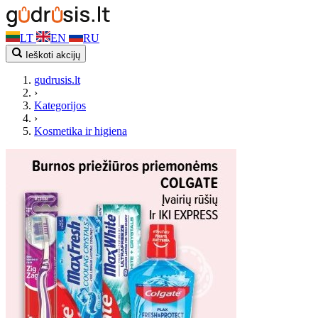
LT
EN
RU
Ieškoti akcijų
gudrusis.lt
›
Kategorijos
›
Kosmetika ir higiena