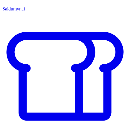
Saldumynai