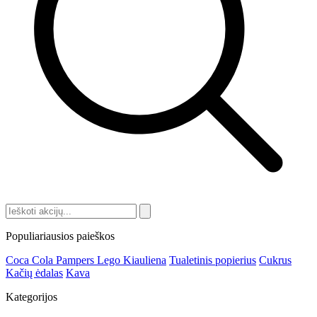
Populiariausios paieškos
Coca Cola
Pampers
Lego
Kiauliena
Tualetinis popierius
Cukrus
Kačių ėdalas
Kava
Kategorijos