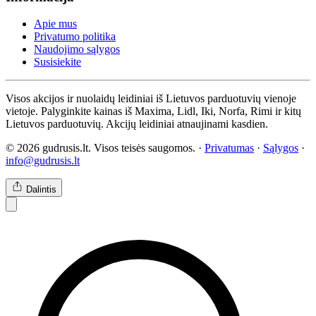
Apie mus
Privatumo politika
Naudojimo sąlygos
Susisiekite
Visos akcijos ir nuolaidų leidiniai iš Lietuvos parduotuvių vienoje
vietoje. Palyginkite kainas iš Maxima, Lidl, Iki, Norfa, Rimi ir kitų
Lietuvos parduotuvių. Akcijų leidiniai atnaujinami kasdien.
© 2026 gudrusis.lt. Visos teisės saugomos. ·
Privatumas
·
Sąlygos
·
info@gudrusis.lt
Dalintis