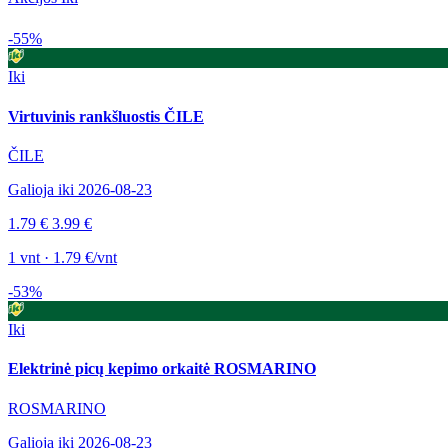
-55%
Iki
Virtuvinis rankšluostis ČILE
ČILE
Galioja iki 2026-08-23
1.79 €
3.99 €
1 vnt · 1.79 €/vnt
-53%
Iki
Elektrinė picų kepimo orkaitė ROSMARINO
ROSMARINO
Galioja iki 2026-08-23