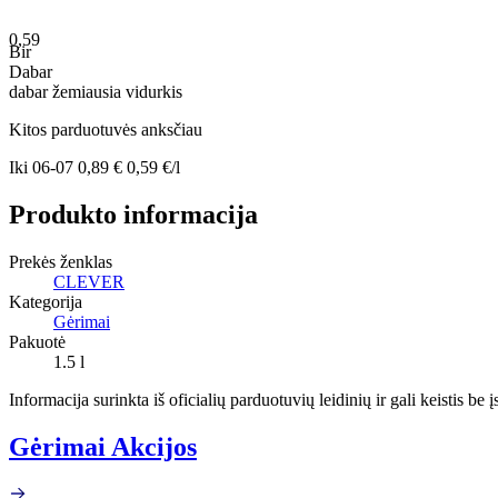
0,59
Bir
Dabar
dabar
žemiausia
vidurkis
Kitos parduotuvės anksčiau
Iki
06-07
0,89 €
0,59 €/l
Produkto informacija
Prekės ženklas
CLEVER
Kategorija
Gėrimai
Pakuotė
1.5 l
Informacija surinkta iš oficialių parduotuvių leidinių ir gali keistis be
Gėrimai Akcijos