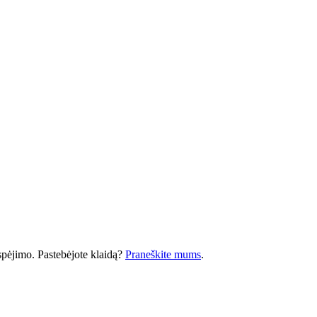
 įspėjimo. Pastebėjote klaidą?
Praneškite mums
.