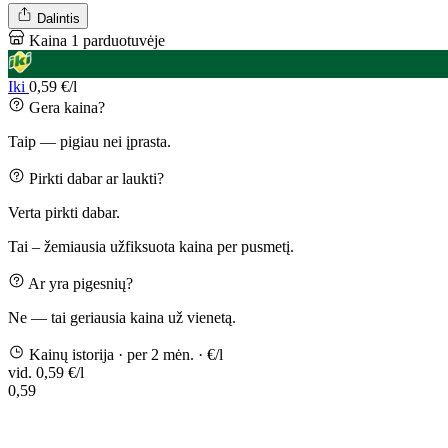
Dalintis
Kaina 1 parduotuvėje
Iki
0,59 €/l
Gera kaina?
Taip — pigiau nei įprasta.
Pirkti dabar ar laukti?
Verta pirkti dabar.
Tai – žemiausia užfiksuota kaina per pusmetį.
Ar yra pigesnių?
Ne — tai geriausia kaina už vienetą.
Kainų istorija
· per 2 mėn.
· €/l
vid. 0,59 €/l
0,59