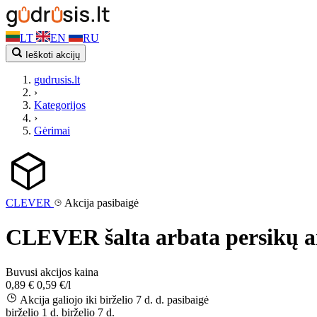
LT
EN
RU
Ieškoti akcijų
gudrusis.lt
›
Kategorijos
›
Gėrimai
CLEVER
Akcija pasibaigė
CLEVER šalta arbata persikų ar
Buvusi akcijos kaina
0,89 €
0,59 €/l
Akcija galiojo iki birželio 7 d. d.
pasibaigė
birželio 1 d.
birželio 7 d.