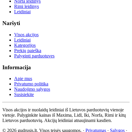
Norfa leidinys
Rimi leidinys
Leidiniai
Naršyti
Visos akcijos
Leidiniai
Kategorijos
Prekių paieška
Palyginti parduotuves
Informacija
Apie mus
Privatumo politika
Naudojimo sąlygos
Susisiekite
Visos akcijos ir nuolaidų leidiniai iš Lietuvos parduotuvių vienoje
vietoje. Palyginkite kainas iš Maxima, Lidl, Iki, Norfa, Rimi ir kitų
Lietuvos parduotuvių. Akcijų leidiniai atnaujinami kasdien.
© 2026 gudrusis.lt. Visos teisės saugomos. ·
Privatumas
·
Sąlygos
·