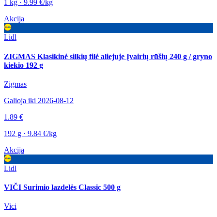
1 kg · 9.99 €/kg
Akcija
Lidl
ZIGMAS Klasikinė silkių filė aliejuje Įvairių rūšių 240 g / gryno
kiekio 192 g
Zigmas
Galioja iki 2026-08-12
1.89 €
192 g · 9.84 €/kg
Akcija
Lidl
VIČI Surimio lazdelės Classic 500 g
Vici