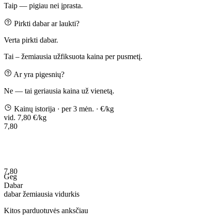
Taip — pigiau nei įprasta.
Pirkti dabar ar laukti?
Verta pirkti dabar.
Tai – žemiausia užfiksuota kaina per pusmetį.
Ar yra pigesnių?
Ne — tai geriausia kaina už vienetą.
Kainų istorija
· per 3 mėn.
· €/kg
vid. 7,80 €/kg
7,80
7,80
Geg
Dabar
dabar
žemiausia
vidurkis
Kitos parduotuvės anksčiau