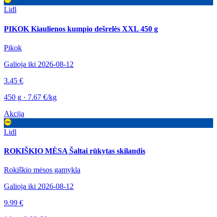
Lidl
PIKOK Kiaulienos kumpio dešrelės XXL 450 g
Pikok
Galioja iki 2026-08-12
3.45 €
450 g · 7.67 €/kg
Akcija
Lidl
ROKIŠKIO MĖSA Šaltai rūkytas skilandis
Rokiškio mėsos gamykla
Galioja iki 2026-08-12
9.99 €