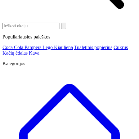
Populiariausios paieškos
Coca Cola
Pampers
Lego
Kiauliena
Tualetinis popierius
Cukrus
Kačių ėdalas
Kava
Kategorijos