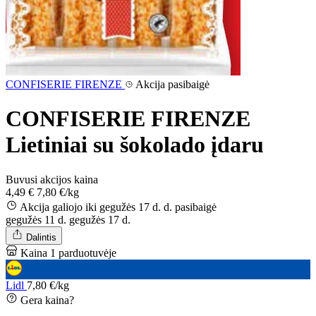
CONFISERIE FIRENZE
Akcija pasibaigė
CONFISERIE FIRENZE
Lietiniai su šokolado įdaru
Buvusi akcijos kaina
4,49 €
7,80 €/kg
Akcija galiojo iki gegužės 17 d. d.
pasibaigė
gegužės 11 d.
gegužės 17 d.
Dalintis
Kaina 1 parduotuvėje
Lidl
7,80 €/kg
Gera kaina?