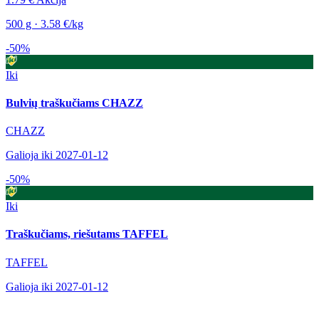
500 g · 3.58 €/kg
-50%
Iki
Bulvių traškučiams CHAZZ
CHAZZ
Galioja iki 2027-01-12
-50%
Iki
Traškučiams, riešutams TAFFEL
TAFFEL
Galioja iki 2027-01-12