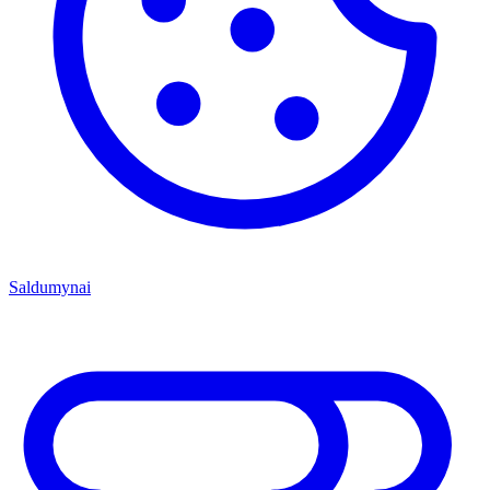
Saldumynai