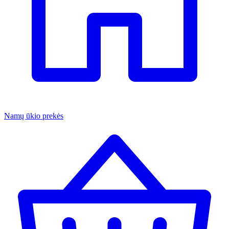
Namų ūkio prekės