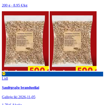
200 g · 8.95 €/kg
Lidl
Saulėgrąžų branduoliai
Galioja iki 2026-11-05
1.79 €
Akcija