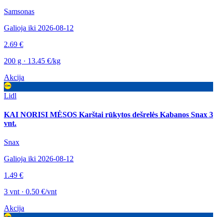
Samsonas
Galioja iki 2026-08-12
2.69 €
200 g · 13.45 €/kg
Akcija
Lidl
KAI NORISI MĖSOS Karštai rūkytos dešrelės Kabanos Snax 3
vnt.
Snax
Galioja iki 2026-08-12
1.49 €
3 vnt · 0.50 €/vnt
Akcija