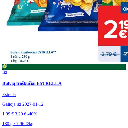
Iki
Bulvių traškučiai ESTRELLA
Estrella
Galioja iki 2027-01-12
1.99 €
3.29 €
-40%
180 g · 7.96 €/kg