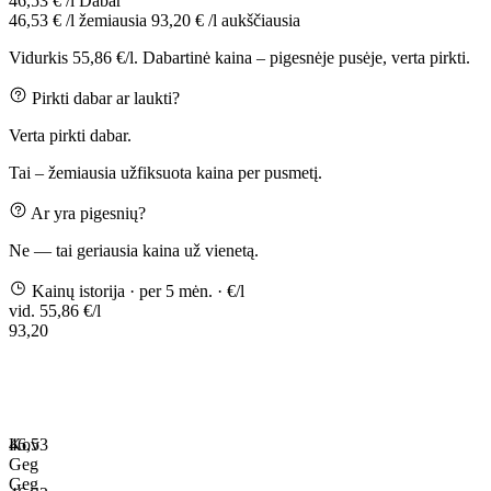
46,53 € /l
Dabar
46,53 € /l
žemiausia
93,20 € /l
aukščiausia
Vidurkis 55,86 €/l. Dabartinė kaina – pigesnėje pusėje, verta pirkti.
Pirkti dabar ar laukti?
Verta pirkti dabar.
Tai – žemiausia užfiksuota kaina per pusmetį.
Ar yra pigesnių?
Ne — tai geriausia kaina už vienetą.
Kainų istorija
· per 5 mėn.
· €/l
vid. 55,86 €/l
93,20
46,53
Kov
Geg
Geg