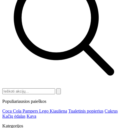
Populiariausios paieškos
Coca Cola
Pampers
Lego
Kiauliena
Tualetinis popierius
Cukrus
Kačių ėdalas
Kava
Kategorijos