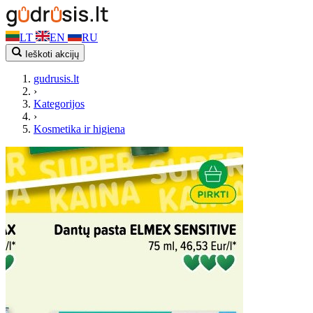
LT
EN
RU
Ieškoti akcijų
gudrusis.lt
›
Kategorijos
›
Kosmetika ir higiena