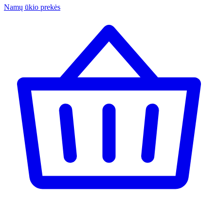
Namų ūkio prekės