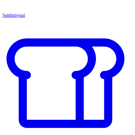
Saldumynai