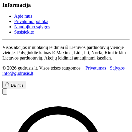
Informacija
Apie mus
Privatumo politika
Naudojimo sąlygos
Susisiekite
Visos akcijos ir nuolaidų leidiniai iš Lietuvos parduotuvių vienoje
vietoje. Palyginkite kainas iš Maxima, Lidl, Iki, Norfa, Rimi ir kitų
Lietuvos parduotuvių. Akcijų leidiniai atnaujinami kasdien.
© 2026 gudrusis.lt. Visos teisės saugomos. ·
Privatumas
·
Sąlygos
·
info@gudrusis.lt
Dalintis