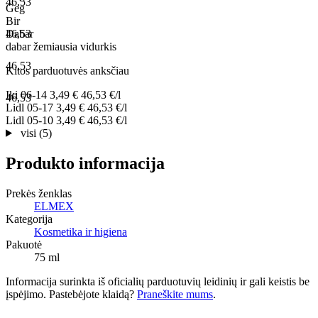
46,53
Geg
Bir
46,53
Dabar
dabar
žemiausia
vidurkis
46,53
Kitos parduotuvės anksčiau
Iki
06-14
3,49 €
46,53 €/l
46,53
Lidl
05-17
3,49 €
46,53 €/l
Lidl
05-10
3,49 €
46,53 €/l
visi (5)
Produkto informacija
Prekės ženklas
ELMEX
Kategorija
Kosmetika ir higiena
Pakuotė
75 ml
Informacija surinkta iš oficialių parduotuvių leidinių ir gali keistis be
įspėjimo. Pastebėjote klaidą?
Praneškite mums
.