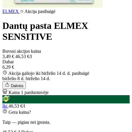
ELMEX
Akcija pasibaigė
Dantų pasta ELMEX
SENSITIVE
Buvusi akcijos kaina
3,49 €
46,53 €/l
Dabar
6,29 €
Akcija galiojo iki birželio 14 d. d.
pasibaigė
birželio 8 d.
birželio 14 d.
Dalintis
Kaina 1 parduotuvėje
Iki
46,53 €/l
Gera kaina?
Taip — pigiau nei įprasta.