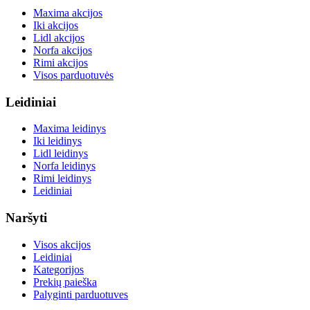
Maxima akcijos
Iki akcijos
Lidl akcijos
Norfa akcijos
Rimi akcijos
Visos parduotuvės
Leidiniai
Maxima leidinys
Iki leidinys
Lidl leidinys
Norfa leidinys
Rimi leidinys
Leidiniai
Naršyti
Visos akcijos
Leidiniai
Kategorijos
Prekių paieška
Palyginti parduotuves