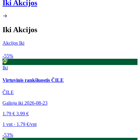
Iki Akcijos
Iki Akcijos
Akcijos Iki
-55%
Iki
Virtuvinis rankšluostis ČILE
ČILE
Galioja iki 2026-08-23
1.79 €
3.99 €
1 vnt · 1.79 €/vnt
-53%