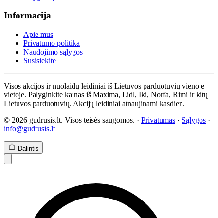
Informacija
Apie mus
Privatumo politika
Naudojimo sąlygos
Susisiekite
Visos akcijos ir nuolaidų leidiniai iš Lietuvos parduotuvių vienoje
vietoje. Palyginkite kainas iš Maxima, Lidl, Iki, Norfa, Rimi ir kitų
Lietuvos parduotuvių. Akcijų leidiniai atnaujinami kasdien.
© 2026 gudrusis.lt. Visos teisės saugomos. ·
Privatumas
·
Sąlygos
·
info@gudrusis.lt
Dalintis