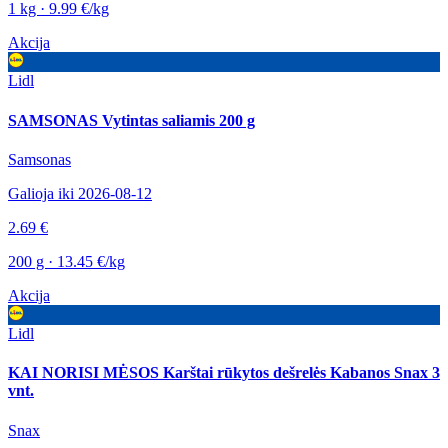
1 kg · 9.99 €/kg
Akcija
Lidl
SAMSONAS Vytintas saliamis 200 g
Samsonas
Galioja iki 2026-08-12
2.69 €
200 g · 13.45 €/kg
Akcija
Lidl
KAI NORISI MĖSOS Karštai rūkytos dešrelės Kabanos Snax 3
vnt.
Snax