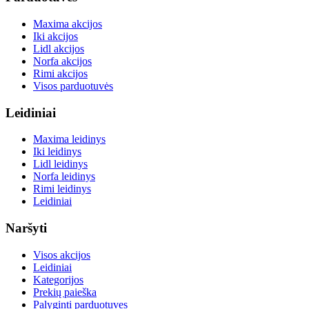
Maxima akcijos
Iki akcijos
Lidl akcijos
Norfa akcijos
Rimi akcijos
Visos parduotuvės
Leidiniai
Maxima leidinys
Iki leidinys
Lidl leidinys
Norfa leidinys
Rimi leidinys
Leidiniai
Naršyti
Visos akcijos
Leidiniai
Kategorijos
Prekių paieška
Palyginti parduotuves