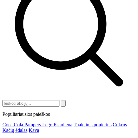
Populiariausios paieškos
Coca Cola
Pampers
Lego
Kiauliena
Tualetinis popierius
Cukrus
Kačių ėdalas
Kava