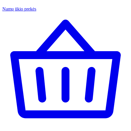
Namų ūkio prekės