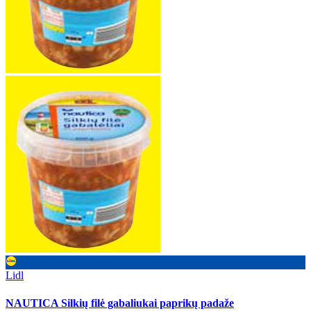
Lidl
NAUTICA Silkių filė gabaliukai paprikų padaže