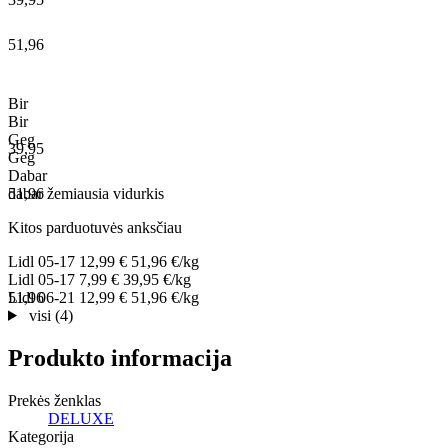
51,96
Bir
Bir
Geg
39,95
Geg
Dabar
51,96
dabar
žemiausia
vidurkis
Kitos parduotuvės anksčiau
Lidl
05-17
12,99 €
51,96 €/kg
Lidl
05-17
7,99 €
39,95 €/kg
51,96
Lidl
06-21
12,99 €
51,96 €/kg
visi (4)
Produkto informacija
Prekės ženklas
DELUXE
Kategorija