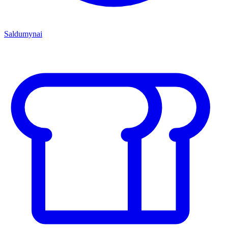
Saldumynai