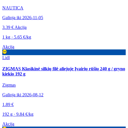
NAUTICA
Galioja iki 2026-11-05
3.39 €
Akcija
1 kg · 5.65 €/kg
Akcija
Lidl
ZIGMAS Klasikinė silkių filė aliejuje Įvairių rūšių 240 g / gryno
kiekio 192 g
Zigmas
Galioja iki 2026-08-12
1.89 €
192 g · 9.84 €/kg
Akcija