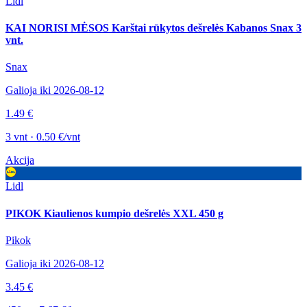
Lidl
KAI NORISI MĖSOS Karštai rūkytos dešrelės Kabanos Snax 3
vnt.
Snax
Galioja iki 2026-08-12
1.49 €
3 vnt · 0.50 €/vnt
Akcija
Lidl
PIKOK Kiaulienos kumpio dešrelės XXL 450 g
Pikok
Galioja iki 2026-08-12
3.45 €