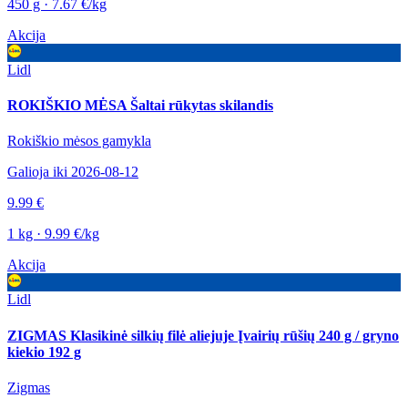
450 g · 7.67 €/kg
Akcija
Lidl
ROKIŠKIO MĖSA Šaltai rūkytas skilandis
Rokiškio mėsos gamykla
Galioja iki 2026-08-12
9.99 €
1 kg · 9.99 €/kg
Akcija
Lidl
ZIGMAS Klasikinė silkių filė aliejuje Įvairių rūšių 240 g / gryno
kiekio 192 g
Zigmas