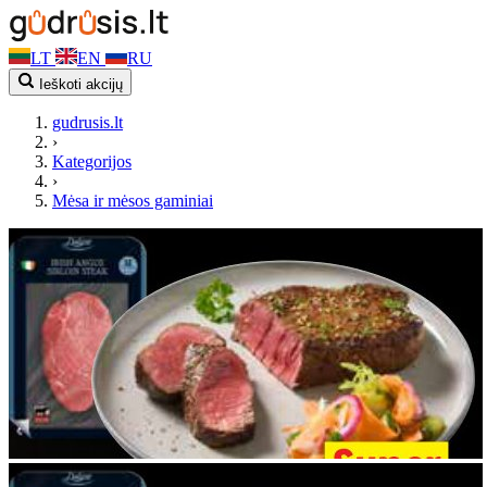
LT
EN
RU
Ieškoti akcijų
gudrusis.lt
›
Kategorijos
›
Mėsa ir mėsos gaminiai