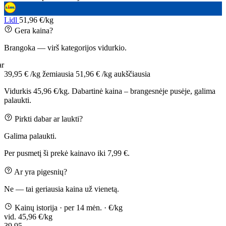
Lidl
51,96 €/kg
Gera kaina?
Brangoka — virš kategorijos vidurkio.
ar
39,95 € /kg
žemiausia
51,96 € /kg
aukščiausia
Vidurkis 45,96 €/kg. Dabartinė kaina – brangesnėje pusėje, galima
palaukti.
Pirkti dabar ar laukti?
Galima palaukti.
Per pusmetį ši prekė kainavo iki 7,99 €.
Ar yra pigesnių?
Ne — tai geriausia kaina už vienetą.
Kainų istorija
· per 14 mėn.
· €/kg
vid. 45,96 €/kg
39,95