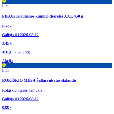
Lidl
PIKOK Kiaulienos kumpio dešrelės XXL 450 g
Pikok
Galioja iki 2026-08-12
3.45 €
450 g · 7.67 €/kg
Akcija
Lidl
ROKIŠKIO MĖSA Šaltai rūkytas skilandis
Rokiškio mėsos gamykla
Galioja iki 2026-08-12
9.99 €