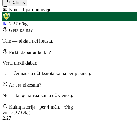
Dalintis
Kaina 1 parduotuvėje
Iki
2,27 €/kg
Gera kaina?
Taip — pigiau nei įprasta.
Pirkti dabar ar laukti?
Verta pirkti dabar.
Tai – žemiausia užfiksuota kaina per pusmetį.
Ar yra pigesnių?
Ne — tai geriausia kaina už vienetą.
Kainų istorija
· per 4 mėn.
· €/kg
vid. 2,27 €/kg
2,27