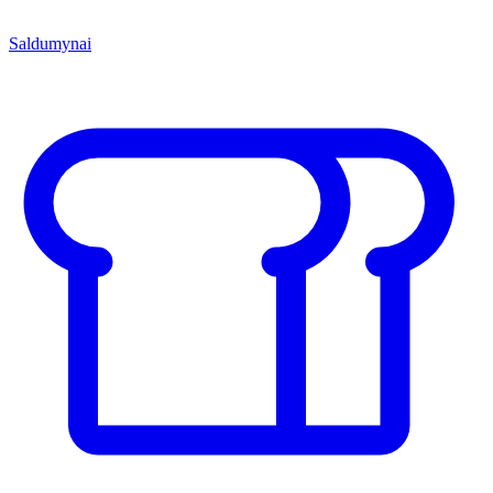
Saldumynai