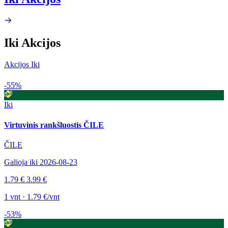
Iki Akcijos
Akcijos Iki
-55%
Iki
Virtuvinis rankšluostis ČILE
ČILE
Galioja iki 2026-08-23
1.79 €
3.99 €
1 vnt · 1.79 €/vnt
-53%