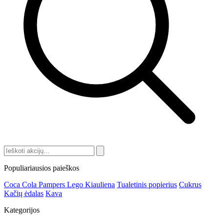
Populiariausios paieškos
Coca Cola
Pampers
Lego
Kiauliena
Tualetinis popierius
Cukrus
Kačių ėdalas
Kava
Kategorijos