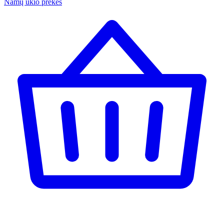
Namų ūkio prekės