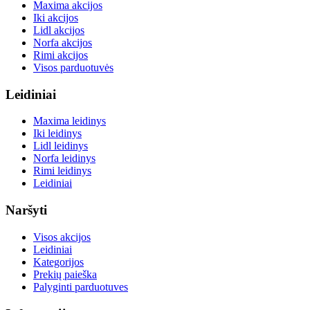
Maxima akcijos
Iki akcijos
Lidl akcijos
Norfa akcijos
Rimi akcijos
Visos parduotuvės
Leidiniai
Maxima leidinys
Iki leidinys
Lidl leidinys
Norfa leidinys
Rimi leidinys
Leidiniai
Naršyti
Visos akcijos
Leidiniai
Kategorijos
Prekių paieška
Palyginti parduotuves