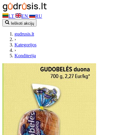
LT
EN
RU
Ieškoti akcijų
gudrusis.lt
›
Kategorijos
›
Konditerija