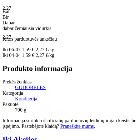
2,27
Bal
Bir
Dabar
dabar
žemiausia
vidurkis
2,27
Kitos parduotuvės anksčiau
Iki
06-07
1,59 €
2,27 €/kg
Iki
04-04
1,59 €
2,27 €/kg
Produkto informacija
Prekės ženklas
GUDOBELĖS
Kategorija
Konditerija
Pakuotė
700 g
Informacija surinkta iš oficialių parduotuvių leidinių ir gali keistis be
įspėjimo. Pastebėjote klaidą?
Praneškite mums
.
Iki Akcijos