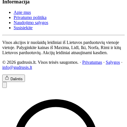
Informacija
Apie mus
Privatumo politika
Naudojimo sąlygos
Susisiekite
Visos akcijos ir nuolaidų leidiniai iš Lietuvos parduotuvių vienoje
vietoje. Palyginkite kainas iš Maxima, Lidl, Iki, Norfa, Rimi ir kitų
Lietuvos parduotuvių. Akcijų leidiniai atnaujinami kasdien.
© 2026 gudrusis.lt. Visos teisės saugomos. ·
Privatumas
·
Sąlygos
·
info@gudrusis.lt
Dalintis