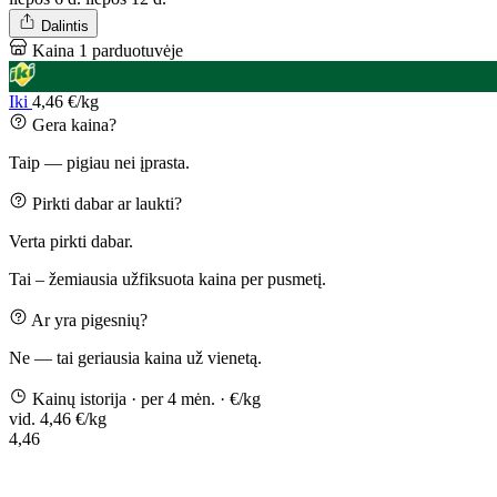
Dalintis
Kaina 1 parduotuvėje
Iki
4,46 €/kg
Gera kaina?
Taip — pigiau nei įprasta.
Pirkti dabar ar laukti?
Verta pirkti dabar.
Tai – žemiausia užfiksuota kaina per pusmetį.
Ar yra pigesnių?
Ne — tai geriausia kaina už vienetą.
Kainų istorija
· per 4 mėn.
· €/kg
vid. 4,46 €/kg
4,46