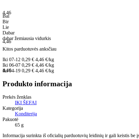
4,46
Bal
Bir
Lie
Dabar
dabar
žemiausia
vidurkis
4,46
Kitos parduotuvės anksčiau
Iki
07-12
0,29 €
4,46 €/kg
Iki
06-07
0,29 €
4,46 €/kg
4,46
Iki
04-19
0,29 €
4,46 €/kg
Produkto informacija
Prekės ženklas
IKI ŠEFAI
Kategorija
Konditerija
Pakuotė
65 g
Informacija surinkta iš oficialių parduotuvių leidinių ir gali keistis be