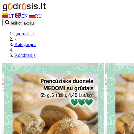
LT
EN
RU
Ieškoti akcijų
gudrusis.lt
›
Kategorijos
›
Konditerija