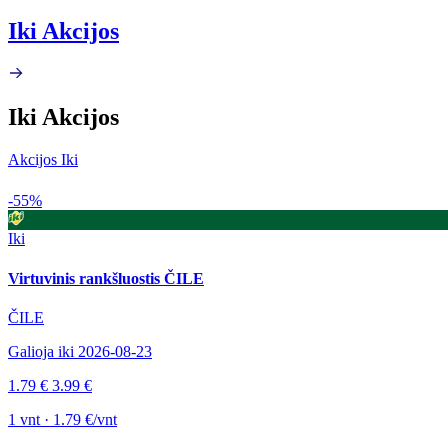
Iki Akcijos
Iki Akcijos
Akcijos Iki
-55%
Iki
Virtuvinis rankšluostis ČILE
ČILE
Galioja iki 2026-08-23
1.79 €
3.99 €
1 vnt · 1.79 €/vnt