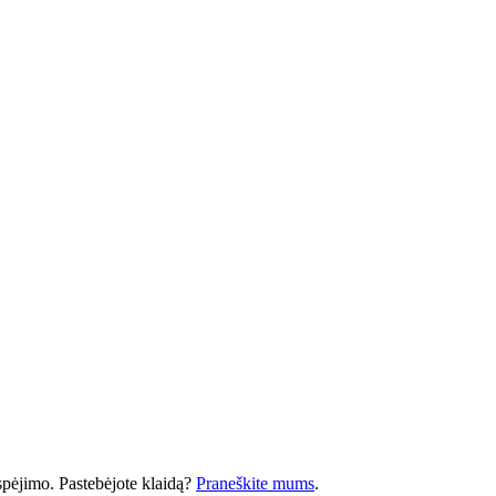
 įspėjimo. Pastebėjote klaidą?
Praneškite mums
.