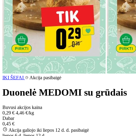
IKI ŠEFAI
Akcija pasibaigė
Duonelė MEDOMI su grūdais
Buvusi akcijos kaina
0,29 €
4,46 €/kg
Dabar
0,45 €
Akcija galiojo iki liepos 12 d. d.
pasibaigė
liepos 6 d.
liepos 12 d.