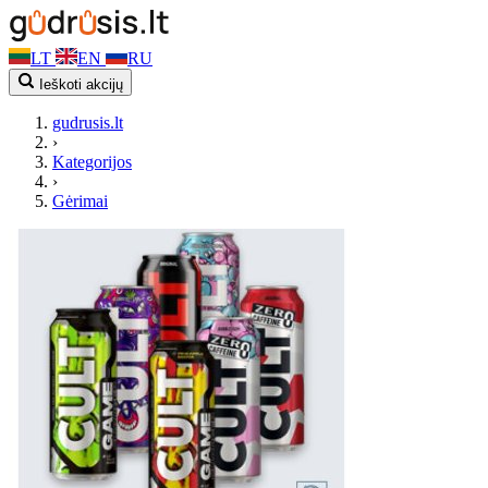
LT
EN
RU
Ieškoti akcijų
gudrusis.lt
›
Kategorijos
›
Gėrimai