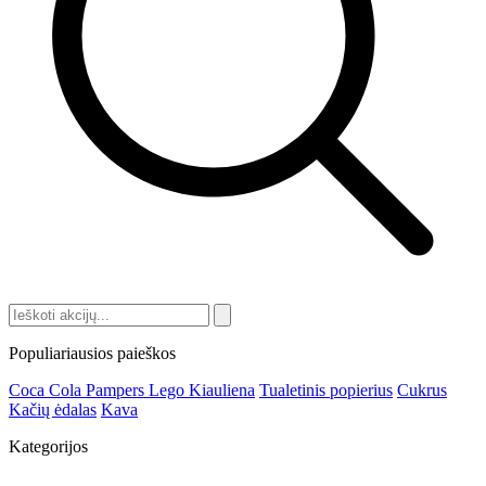
Populiariausios paieškos
Coca Cola
Pampers
Lego
Kiauliena
Tualetinis popierius
Cukrus
Kačių ėdalas
Kava
Kategorijos