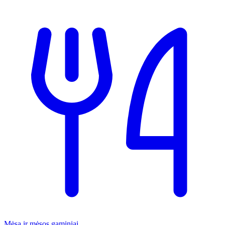
Mėsa ir mėsos gaminiai