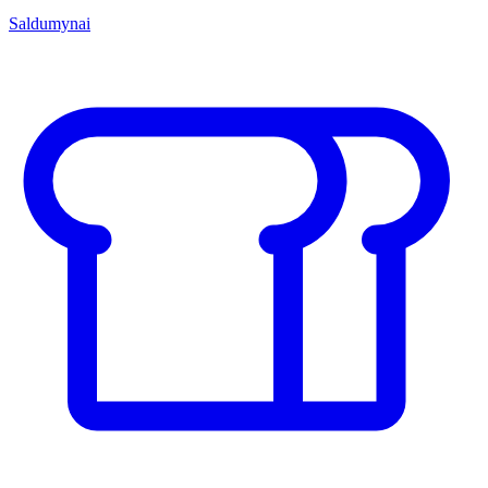
Saldumynai