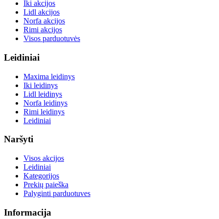
Iki akcijos
Lidl akcijos
Norfa akcijos
Rimi akcijos
Visos parduotuvės
Leidiniai
Maxima leidinys
Iki leidinys
Lidl leidinys
Norfa leidinys
Rimi leidinys
Leidiniai
Naršyti
Visos akcijos
Leidiniai
Kategorijos
Prekių paieška
Palyginti parduotuves
Informacija