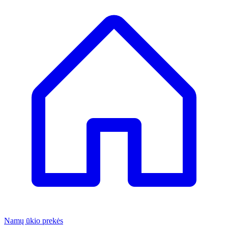
Namų ūkio prekės