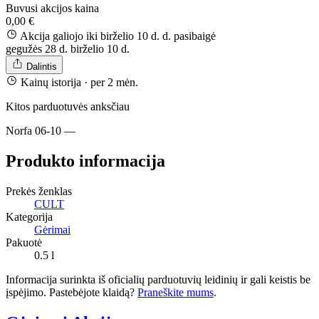
Buvusi akcijos kaina
0,00 €
Akcija galiojo iki birželio 10 d. d.
pasibaigė
gegužės 28 d.
birželio 10 d.
Dalintis
Kainų istorija
· per 2 mėn.
Kitos parduotuvės anksčiau
Norfa
06-10
—
Produkto informacija
Prekės ženklas
CULT
Kategorija
Gėrimai
Pakuotė
0.5 l
Informacija surinkta iš oficialių parduotuvių leidinių ir gali keistis be
įspėjimo. Pastebėjote klaidą?
Praneškite mums
.