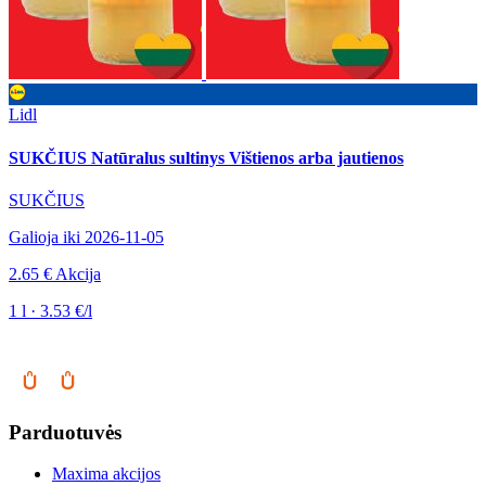
Lidl
SUKČIUS Natūralus sultinys Vištienos arba jautienos
SUKČIUS
Galioja iki 2026-11-05
2.65 €
Akcija
1 l · 3.53 €/l
Parduotuvės
Maxima akcijos