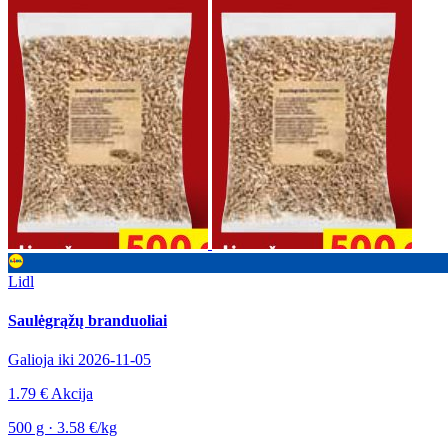
Lidl
Saulėgrąžų branduoliai
Galioja iki 2026-11-05
1.79 €
Akcija
500 g · 3.58 €/kg