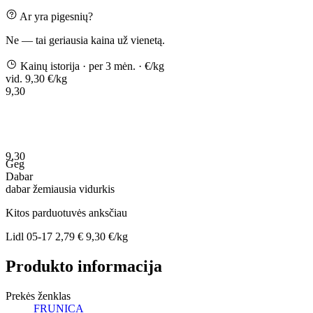
Ar yra pigesnių?
Ne — tai geriausia kaina už vienetą.
Kainų istorija
· per 3 mėn.
· €/kg
vid. 9,30 €/kg
9,30
9,30
Geg
Dabar
dabar
žemiausia
vidurkis
Kitos parduotuvės anksčiau
Lidl
05-17
2,79 €
9,30 €/kg
Produkto informacija
Prekės ženklas
FRUNICA