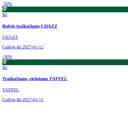
-50%
Iki
Bulvių traškučiams CHAZZ
CHAZZ
Galioja iki 2027-01-12
-50%
Iki
Traškučiams, riešutams TAFFEL
TAFFEL
Galioja iki 2027-01-12