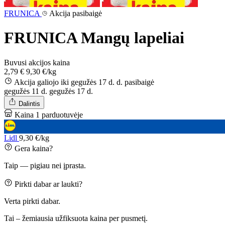
FRUNICA
Akcija pasibaigė
FRUNICA Mangų lapeliai
Buvusi akcijos kaina
2,79 €
9,30 €/kg
Akcija galiojo iki gegužės 17 d. d.
pasibaigė
gegužės 11 d.
gegužės 17 d.
Dalintis
Kaina 1 parduotuvėje
Lidl
9,30 €/kg
Gera kaina?
Taip — pigiau nei įprasta.
Pirkti dabar ar laukti?
Verta pirkti dabar.
Tai – žemiausia užfiksuota kaina per pusmetį.