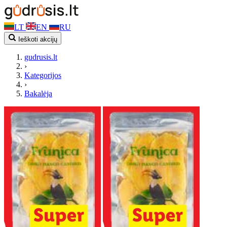
LT
EN
RU
Ieškoti akcijų
gudrusis.lt
›
Kategorijos
›
Bakalėja