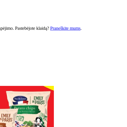
 įspėjimo. Pastebėjote klaidą?
Praneškite mums
.