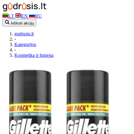
LT
EN
RU
Ieškoti akcijų
gudrusis.lt
›
Kategorijos
›
Kosmetika ir higiena