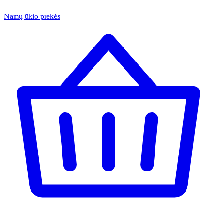
Namų ūkio prekės