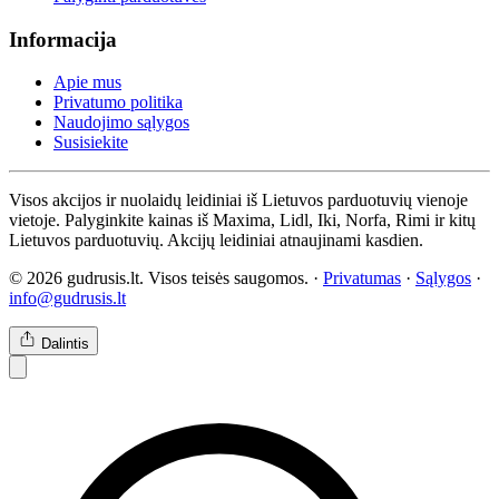
Informacija
Apie mus
Privatumo politika
Naudojimo sąlygos
Susisiekite
Visos akcijos ir nuolaidų leidiniai iš Lietuvos parduotuvių vienoje
vietoje. Palyginkite kainas iš Maxima, Lidl, Iki, Norfa, Rimi ir kitų
Lietuvos parduotuvių. Akcijų leidiniai atnaujinami kasdien.
© 2026 gudrusis.lt. Visos teisės saugomos. ·
Privatumas
·
Sąlygos
·
info@gudrusis.lt
Dalintis