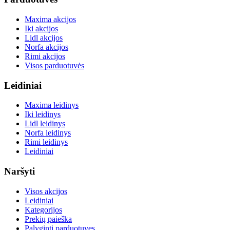
Maxima akcijos
Iki akcijos
Lidl akcijos
Norfa akcijos
Rimi akcijos
Visos parduotuvės
Leidiniai
Maxima leidinys
Iki leidinys
Lidl leidinys
Norfa leidinys
Rimi leidinys
Leidiniai
Naršyti
Visos akcijos
Leidiniai
Kategorijos
Prekių paieška
Palyginti parduotuves