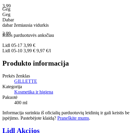
3,99
Geg
Geg
Dabar
dabar
žemiausia
vidurkis
3,99
Kitos parduotuvės anksčiau
Lidl
05-17
3,99 €
Lidl
05-10
3,99 €
9,97 €/l
Produkto informacija
Prekės ženklas
GILLETTE
Kategorija
Kosmetika ir higiena
Pakuotė
400 ml
Informacija surinkta iš oficialių parduotuvių leidinių ir gali keistis be
įspėjimo. Pastebėjote klaidą?
Praneškite mums
.
Lidl Akcijos