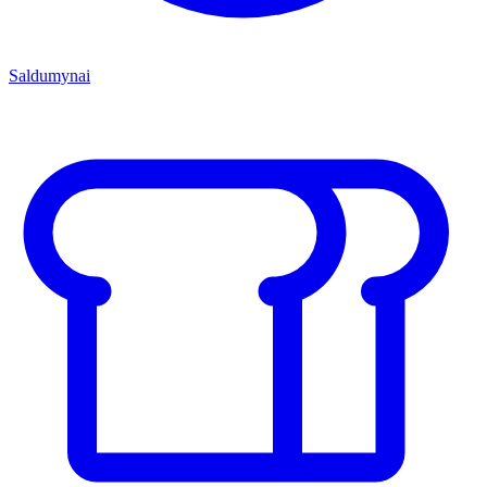
Saldumynai