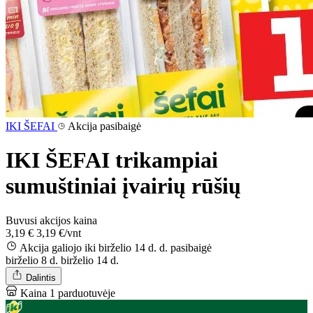
IKI ŠEFAI
Akcija pasibaigė
IKI ŠEFAI trikampiai
sumuštiniai įvairių rūšių
Buvusi akcijos kaina
3,19 €
3,19 €/vnt
Akcija galiojo iki birželio 14 d. d.
pasibaigė
birželio 8 d.
birželio 14 d.
Dalintis
Kaina 1 parduotuvėje