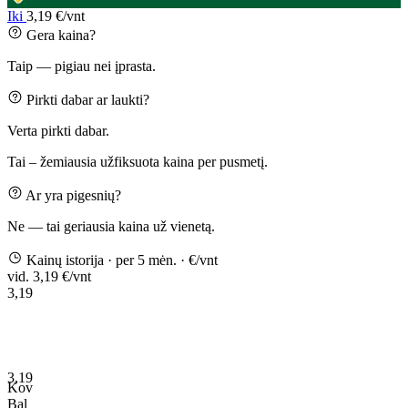
Iki
3,19 €/vnt
Gera kaina?
Taip — pigiau nei įprasta.
Pirkti dabar ar laukti?
Verta pirkti dabar.
Tai – žemiausia užfiksuota kaina per pusmetį.
Ar yra pigesnių?
Ne — tai geriausia kaina už vienetą.
Kainų istorija
· per 5 mėn.
· €/vnt
vid. 3,19 €/vnt
3,19
3,19
Kov
Bal