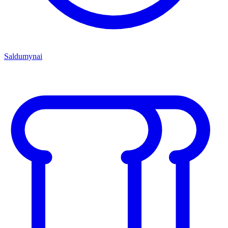
Saldumynai