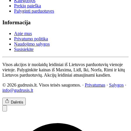
Kategorijos
Prekių paieška
Palyginti parduotuves
Informacija
Apie mus
Privatumo politika
Naudojimo sąlygos
Susisiekite
Visos akcijos ir nuolaidų leidiniai iš Lietuvos parduotuvių vienoje
vietoje. Palyginkite kainas iš Maxima, Lidl, Iki, Norfa, Rimi ir kitų
Lietuvos parduotuvių. Akcijų leidiniai atnaujinami kasdien.
© 2026 gudrusis.lt. Visos teisės saugomos. ·
Privatumas
·
Sąlygos
·
info@gudrusis.lt
Dalintis