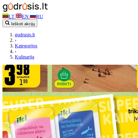
LT
EN
RU
Ieškoti akcijų
gudrusis.lt
›
Kategorijos
›
Kulinarija