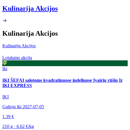
Kulinarija Akcijos
Kulinarija Akcijos
Kulinarija Akcijos
Lojalumo akcija
Iki
IKI ŠEFAI salotoms kvadratinuose indeliuose Įvairių rūšių Ir
IKI EXPRESS
IKI
Galioja iki 2027-07-05
1.39 €
210 g · 6.62 €/kg