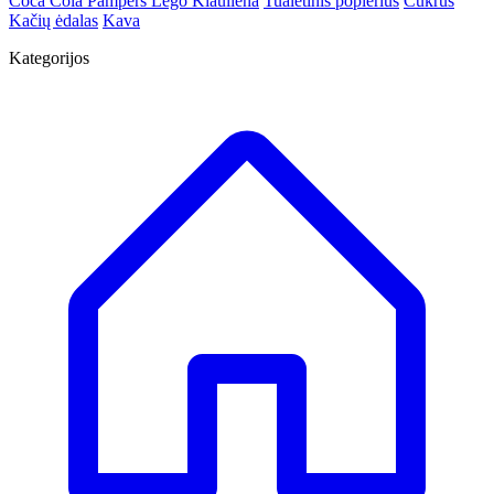
Coca Cola
Pampers
Lego
Kiauliena
Tualetinis popierius
Cukrus
Kačių ėdalas
Kava
Kategorijos