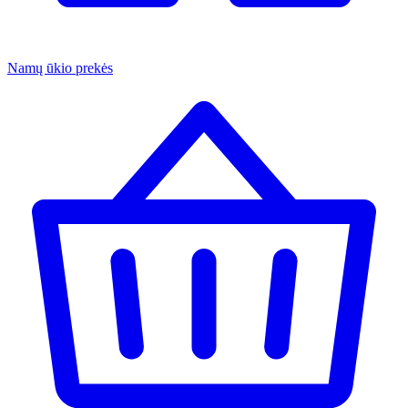
Namų ūkio prekės