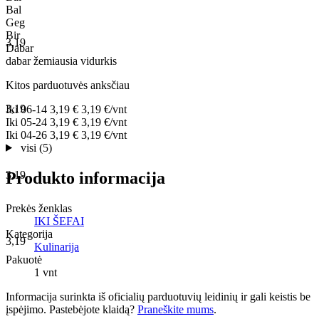
Bal
Geg
Bir
3,19
Dabar
dabar
žemiausia
vidurkis
Kitos parduotuvės anksčiau
3,19
Iki
06-14
3,19 €
3,19 €/vnt
Iki
05-24
3,19 €
3,19 €/vnt
Iki
04-26
3,19 €
3,19 €/vnt
visi (5)
Produkto informacija
3,19
Prekės ženklas
IKI ŠEFAI
Kategorija
3,19
Kulinarija
Pakuotė
1 vnt
Informacija surinkta iš oficialių parduotuvių leidinių ir gali keistis be
įspėjimo. Pastebėjote klaidą?
Praneškite mums
.