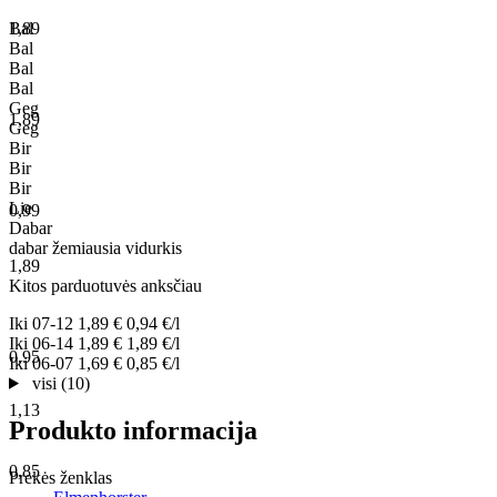
1,89
Bal
Bal
Bal
Bal
Geg
1,89
Geg
Bir
Bir
Bir
Lie
0,99
Dabar
dabar
žemiausia
vidurkis
1,89
Kitos parduotuvės anksčiau
Iki
07-12
1,89 €
0,94 €/l
Iki
06-14
1,89 €
1,89 €/l
0,95
Iki
06-07
1,69 €
0,85 €/l
visi (10)
1,13
Produkto informacija
0,85
Prekės ženklas