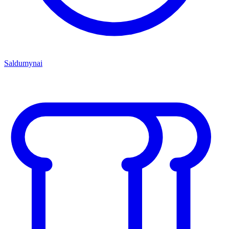
Saldumynai