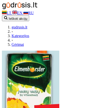
LT
EN
RU
Ieškoti akcijų
gudrusis.lt
›
Kategorijos
›
Gėrimai