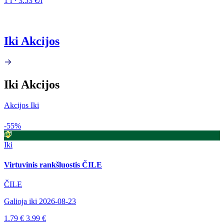
1 l · 3.53 €/l
Iki Akcijos
Iki Akcijos
Akcijos Iki
-55%
Iki
Virtuvinis rankšluostis ČILE
ČILE
Galioja iki 2026-08-23
1.79 €
3.99 €