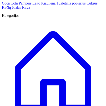
Coca Cola
Pampers
Lego
Kiauliena
Tualetinis popierius
Cukrus
Kačių ėdalas
Kava
Kategorijos