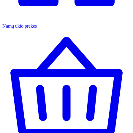
Namų ūkio prekės