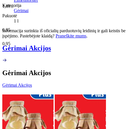
Elmenhorster
Kategorija
1,89
Gėrimai
Pakuotė
1 l
0,95
Informacija surinkta iš oficialių parduotuvių leidinių ir gali keistis be
įspėjimo. Pastebėjote klaidą?
Praneškite mums
.
0,95
Gėrimai Akcijos
Gėrimai Akcijos
Gėrimai Akcijos