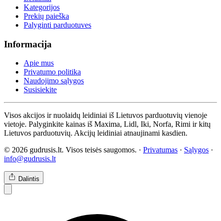
Kategorijos
Prekių paieška
Palyginti parduotuves
Informacija
Apie mus
Privatumo politika
Naudojimo sąlygos
Susisiekite
Visos akcijos ir nuolaidų leidiniai iš Lietuvos parduotuvių vienoje
vietoje. Palyginkite kainas iš Maxima, Lidl, Iki, Norfa, Rimi ir kitų
Lietuvos parduotuvių. Akcijų leidiniai atnaujinami kasdien.
© 2026 gudrusis.lt. Visos teisės saugomos. ·
Privatumas
·
Sąlygos
·
info@gudrusis.lt
Dalintis