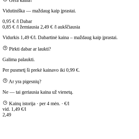
Gera kaina?
Vidutiniška — maždaug kaip įprastai.
0,95 € /l
Dabar
0,85 € /l
žemiausia
2,49 € /l
aukščiausia
Vidurkis 1,49 €/l. Dabartinė kaina – maždaug kaip įprastai.
Pirkti dabar ar laukti?
Galima palaukti.
Per pusmetį ši prekė kainavo iki 0,99 €.
Ar yra pigesnių?
Ne — tai geriausia kaina už vienetą.
Kainų istorija
· per 4 mėn.
· €/l
vid. 1,49 €/l
2,49