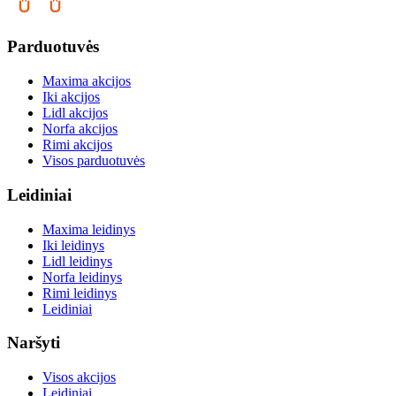
Parduotuvės
Maxima akcijos
Iki akcijos
Lidl akcijos
Norfa akcijos
Rimi akcijos
Visos parduotuvės
Leidiniai
Maxima leidinys
Iki leidinys
Lidl leidinys
Norfa leidinys
Rimi leidinys
Leidiniai
Naršyti
Visos akcijos
Leidiniai