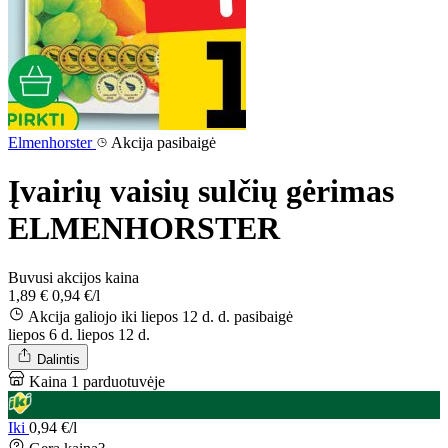
Elmenhorster
Akcija pasibaigė
Įvairių vaisių sulčių gėrimas
ELMENHORSTER
Buvusi akcijos kaina
1,89 €
0,94 €/l
Akcija galiojo iki liepos 12 d. d.
pasibaigė
liepos 6 d.
liepos 12 d.
Dalintis
Kaina 1 parduotuvėje
Iki
0,94 €/l