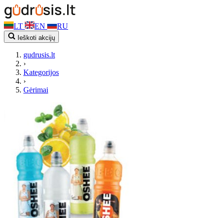
LT
EN
RU
Ieškoti akcijų
gudrusis.lt
›
Kategorijos
›
Gėrimai