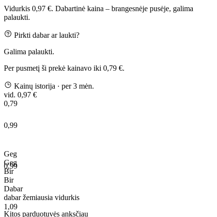
Vidurkis 0,97 €. Dabartinė kaina – brangesnėje pusėje, galima
palaukti.
Pirkti dabar ar laukti?
Galima palaukti.
Per pusmetį ši prekė kainavo iki 0,79 €.
Kainų istorija
· per 3 mėn.
vid. 0,97 €
0,79
0,99
Geg
Geg
0,99
Bir
Bir
Dabar
dabar
žemiausia
vidurkis
1,09
Kitos parduotuvės anksčiau