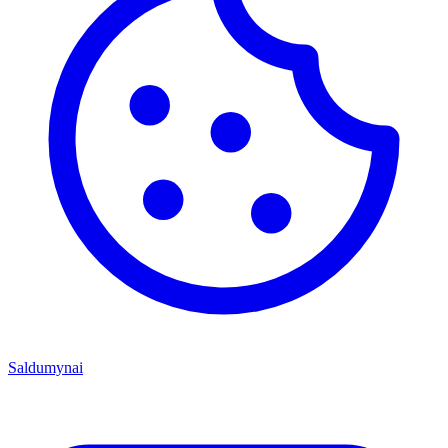
Saldumynai