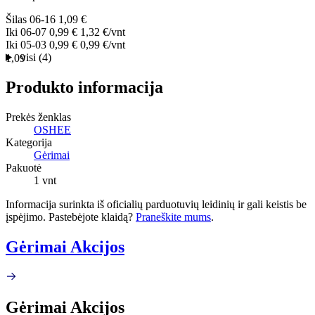
Šilas
06-16
1,09 €
Iki
06-07
0,99 €
1,32 €/vnt
Iki
05-03
0,99 €
0,99 €/vnt
visi (4)
1,09
Produkto informacija
Prekės ženklas
OSHEE
Kategorija
Gėrimai
Pakuotė
1 vnt
Informacija surinkta iš oficialių parduotuvių leidinių ir gali keistis be
įspėjimo. Pastebėjote klaidą?
Praneškite mums
.
Gėrimai Akcijos
Gėrimai Akcijos