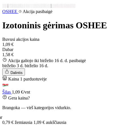
OSHEE
Akcija pasibaigė
Izotoninis gėrimas OSHEE
Buvusi akcijos kaina
1,09 €
Dabar
1,58 €
Akcija galiojo iki birželio 16 d. d.
pasibaigė
birželio 3 d.
birželio 16 d.
Dalintis
Kaina 1 parduotuvėje
Šilas
1,09 €/vnt
Gera kaina?
Brangoka — virš kategorijos vidurkio.
ar
0,79 €
žemiausia
1,09 €
aukščiausia