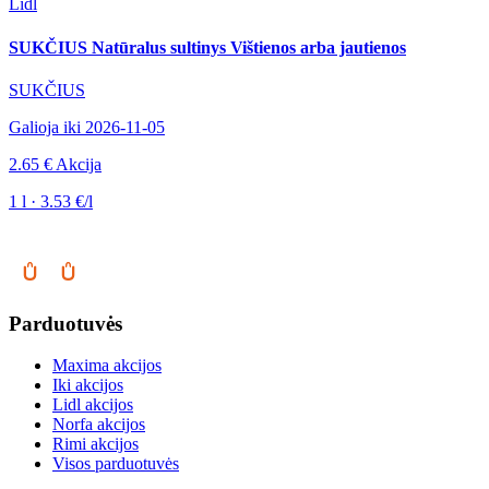
Lidl
SUKČIUS Natūralus sultinys Vištienos arba jautienos
SUKČIUS
Galioja iki 2026-11-05
2.65 €
Akcija
1 l · 3.53 €/l
Parduotuvės
Maxima akcijos
Iki akcijos
Lidl akcijos
Norfa akcijos
Rimi akcijos
Visos parduotuvės