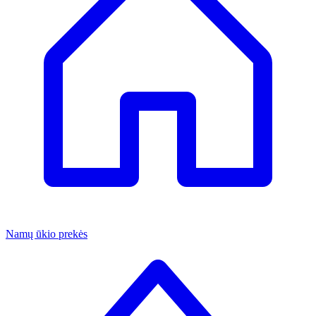
Namų ūkio prekės