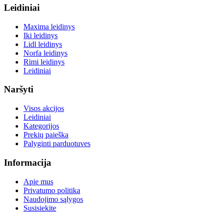
Leidiniai
Maxima leidinys
Iki leidinys
Lidl leidinys
Norfa leidinys
Rimi leidinys
Leidiniai
Naršyti
Visos akcijos
Leidiniai
Kategorijos
Prekių paieška
Palyginti parduotuves
Informacija
Apie mus
Privatumo politika
Naudojimo sąlygos
Susisiekite