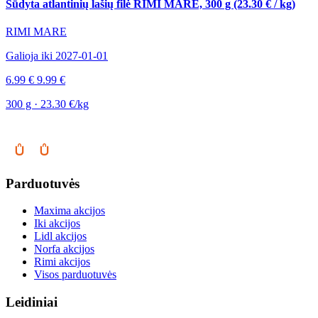
Sūdyta atlantinių lašių filė RIMI MARE, 300 g (23.30 € / kg)
RIMI MARE
Galioja iki 2027-01-01
6.99 €
9.99 €
300 g · 23.30 €/kg
Parduotuvės
Maxima akcijos
Iki akcijos
Lidl akcijos
Norfa akcijos
Rimi akcijos
Visos parduotuvės
Leidiniai