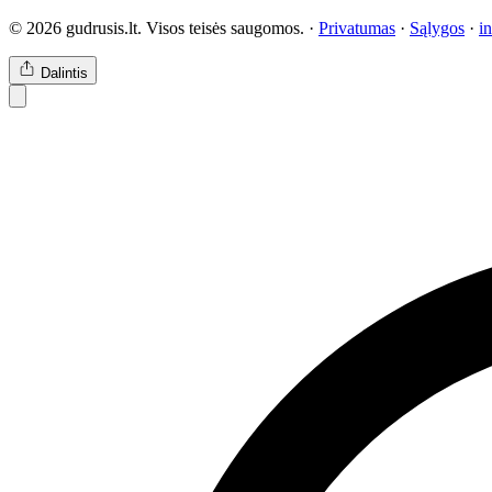
© 2026 gudrusis.lt. Visos teisės saugomos. ·
Privatumas
·
Sąlygos
·
i
Dalintis