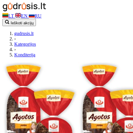
LT
EN
RU
Ieškoti akcijų
gudrusis.lt
›
Kategorijos
›
Konditerija