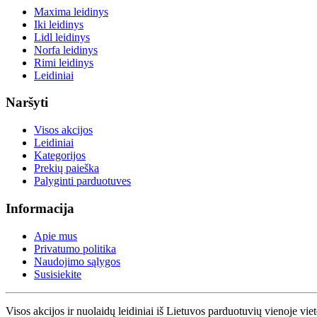
Maxima leidinys
Iki leidinys
Lidl leidinys
Norfa leidinys
Rimi leidinys
Leidiniai
Naršyti
Visos akcijos
Leidiniai
Kategorijos
Prekių paieška
Palyginti parduotuves
Informacija
Apie mus
Privatumo politika
Naudojimo sąlygos
Susisiekite
Visos akcijos ir nuolaidų leidiniai iš Lietuvos parduotuvių vienoje vie