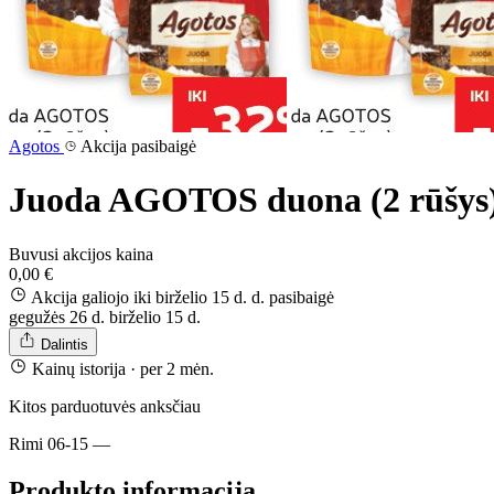
Agotos
Akcija pasibaigė
Juoda AGOTOS duona (2 rūšys
Buvusi akcijos kaina
0,00 €
Akcija galiojo iki birželio 15 d. d.
pasibaigė
gegužės 26 d.
birželio 15 d.
Dalintis
Kainų istorija
· per 2 mėn.
Kitos parduotuvės anksčiau
Rimi
06-15
—
Produkto informacija