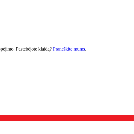
 įspėjimo. Pastebėjote klaidą?
Praneškite mums
.