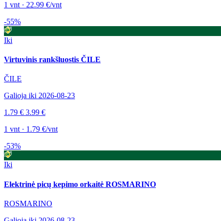
1 vnt · 22.99 €/vnt
-55%
Iki
Virtuvinis rankšluostis ČILE
ČILE
Galioja iki 2026-08-23
1.79 €
3.99 €
1 vnt · 1.79 €/vnt
-53%
Iki
Elektrinė picų kepimo orkaitė ROSMARINO
ROSMARINO
Galioja iki 2026-08-23