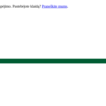
 įspėjimo. Pastebėjote klaidą?
Praneškite mums
.