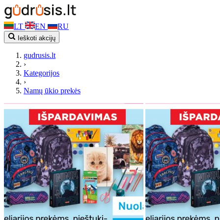
LT
EN
RU
Ieškoti akcijų
gudrusis.lt
›
Kategorijos
›
Namų ūkio prekės