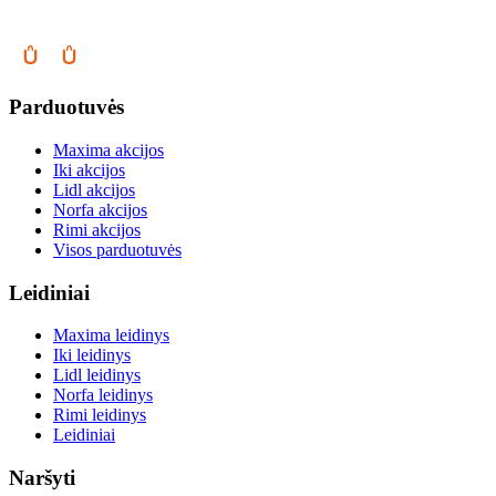
Parduotuvės
Maxima akcijos
Iki akcijos
Lidl akcijos
Norfa akcijos
Rimi akcijos
Visos parduotuvės
Leidiniai
Maxima leidinys
Iki leidinys
Lidl leidinys
Norfa leidinys
Rimi leidinys
Leidiniai
Naršyti