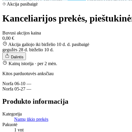
Akcija pasibaigė
Kanceliarijos prekės, pieštuki
Buvusi akcijos kaina
0,00 €
Akcija galiojo iki birželio 10 d. d.
pasibaigė
gegužės 28 d.
birželio 10 d.
Dalintis
Kainų istorija
· per 2 mėn.
Kitos parduotuvės anksčiau
Norfa
06-10
—
Norfa
05-27
—
Produkto informacija
Kategorija
Namų ūkio prekės
Pakuotė
1 vnt