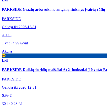
Lidl
PARKSIDE Gražtų arba sukimo antgalių rinkinys Įvairių rūšių
PARKSIDE
Galioja iki 2026-12-31
4.99 €
1 vnt · 4.99 €/vnt
Akcija
Lidl
PARKSIDE Dulkių siurblių maišeliai A: 2 sluoksniai (10 vnt.); B: 3
PARKSIDE
Galioja iki 2026-12-31
6.99 €
30 l · 0.23 €/l