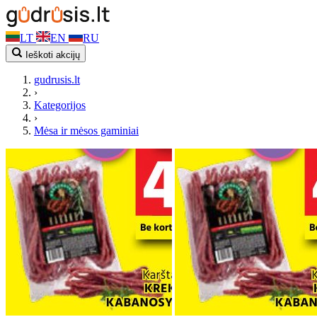
LT
EN
RU
Ieškoti akcijų
gudrusis.lt
›
Kategorijos
›
Mėsa ir mėsos gaminiai