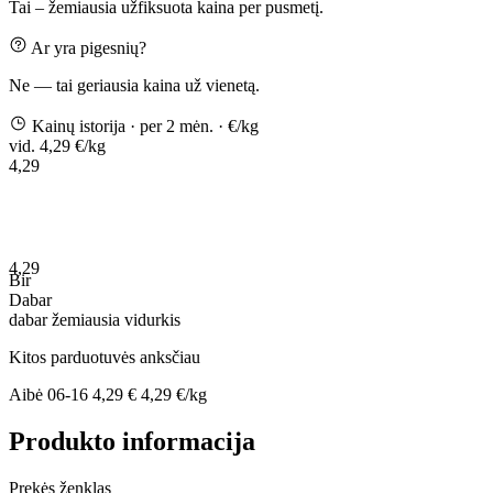
Tai – žemiausia užfiksuota kaina per pusmetį.
Ar yra pigesnių?
Ne — tai geriausia kaina už vienetą.
Kainų istorija
· per 2 mėn.
· €/kg
vid. 4,29 €/kg
4,29
4,29
Bir
Dabar
dabar
žemiausia
vidurkis
Kitos parduotuvės anksčiau
Aibė
06-16
4,29 €
4,29 €/kg
Produkto informacija
Prekės ženklas