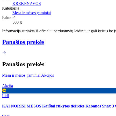
KREKENAVOS
Kategorija
Mėsa ir mėsos gaminiai
Pakuotė
500 g
Informacija surinkta iš oficialių parduotuvių leidinių ir gali keistis be
Panašios prekės
Panašios prekės
Mėsa ir mėsos gaminiai Akcijos
Akcija
Lidl
KAI NORISI MĖSOS Karštai rūkytos dešrelės Kabanos Snax 3 v