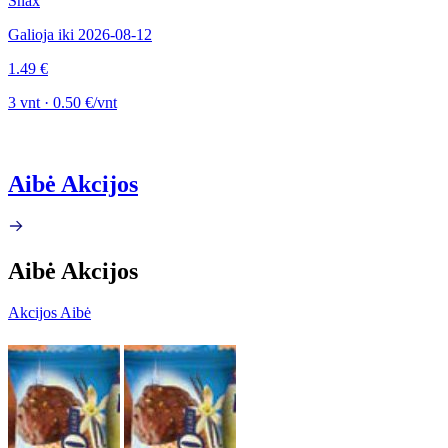
Snax
Galioja iki 2026-08-12
1.49 €
3 vnt · 0.50 €/vnt
Aibė Akcijos
Aibė Akcijos
Akcijos Aibė