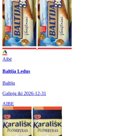
Aibė
Baltija Ledus
Baltija
Galioja iki 2026-12-31
AIBE