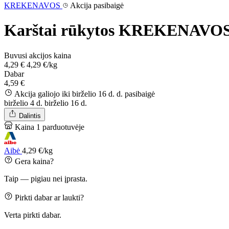
KREKENAVOS
Akcija pasibaigė
Karštai rūkytos KREKENAVOS K
Buvusi akcijos kaina
4,29 €
4,29 €/kg
Dabar
4,59 €
Akcija galiojo iki birželio 16 d. d.
pasibaigė
birželio 4 d.
birželio 16 d.
Dalintis
Kaina 1 parduotuvėje
Aibė
4,29 €/kg
Gera kaina?
Taip — pigiau nei įprasta.
Pirkti dabar ar laukti?
Verta pirkti dabar.