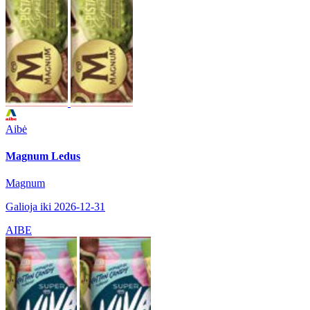
Aibė
Magnum Ledus
Magnum
Galioja iki 2026-12-31
AIBE