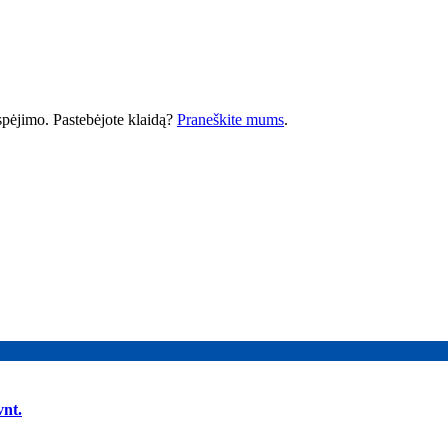
 įspėjimo. Pastebėjote klaidą?
Praneškite mums
.
nt.