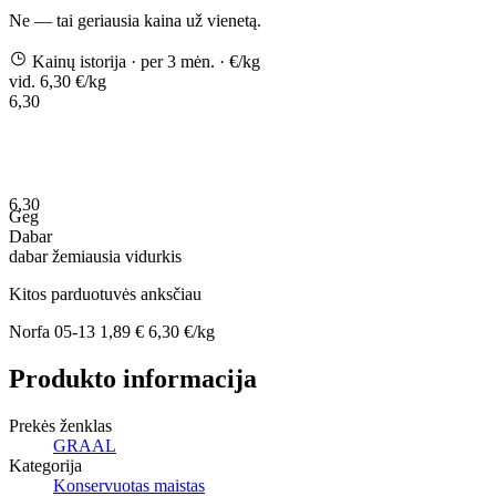
Ne — tai geriausia kaina už vienetą.
Kainų istorija
· per 3 mėn.
· €/kg
vid. 6,30 €/kg
6,30
6,30
Geg
Dabar
dabar
žemiausia
vidurkis
Kitos parduotuvės anksčiau
Norfa
05-13
1,89 €
6,30 €/kg
Produkto informacija
Prekės ženklas
GRAAL
Kategorija
Konservuotas maistas