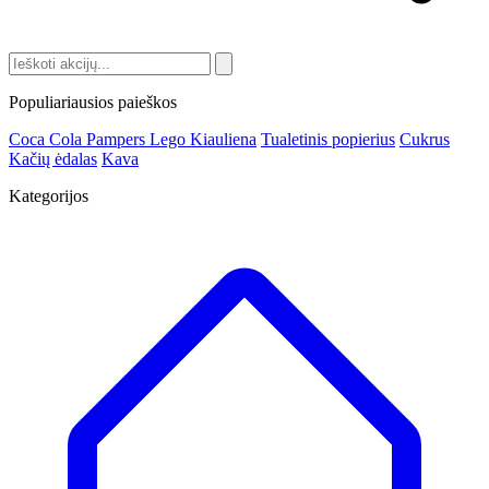
Populiariausios paieškos
Coca Cola
Pampers
Lego
Kiauliena
Tualetinis popierius
Cukrus
Kačių ėdalas
Kava
Kategorijos