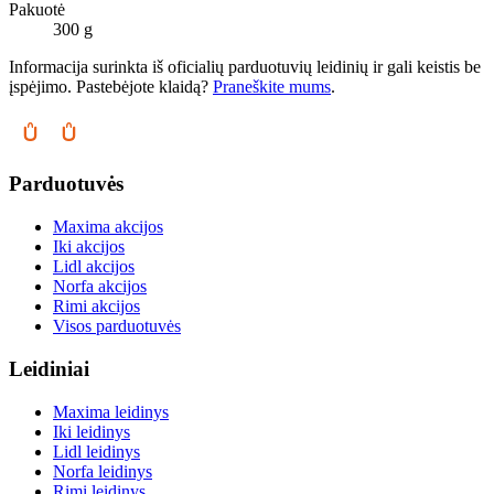
Pakuotė
300 g
Informacija surinkta iš oficialių parduotuvių leidinių ir gali keistis be
įspėjimo. Pastebėjote klaidą?
Praneškite mums
.
Parduotuvės
Maxima akcijos
Iki akcijos
Lidl akcijos
Norfa akcijos
Rimi akcijos
Visos parduotuvės
Leidiniai
Maxima leidinys
Iki leidinys
Lidl leidinys
Norfa leidinys
Rimi leidinys