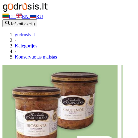
LT
EN
RU
Ieškoti akcijų
gudrusis.lt
›
Kategorijos
›
Konservuotas maistas