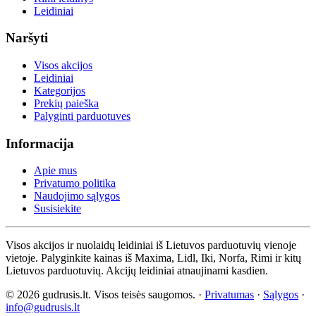
Leidiniai
Naršyti
Visos akcijos
Leidiniai
Kategorijos
Prekių paieška
Palyginti parduotuves
Informacija
Apie mus
Privatumo politika
Naudojimo sąlygos
Susisiekite
Visos akcijos ir nuolaidų leidiniai iš Lietuvos parduotuvių vienoje
vietoje. Palyginkite kainas iš Maxima, Lidl, Iki, Norfa, Rimi ir kitų
Lietuvos parduotuvių. Akcijų leidiniai atnaujinami kasdien.
© 2026 gudrusis.lt. Visos teisės saugomos. ·
Privatumas
·
Sąlygos
·
info@gudrusis.lt