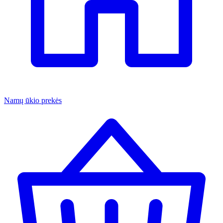
Namų ūkio prekės