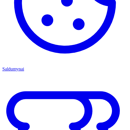
Saldumynai