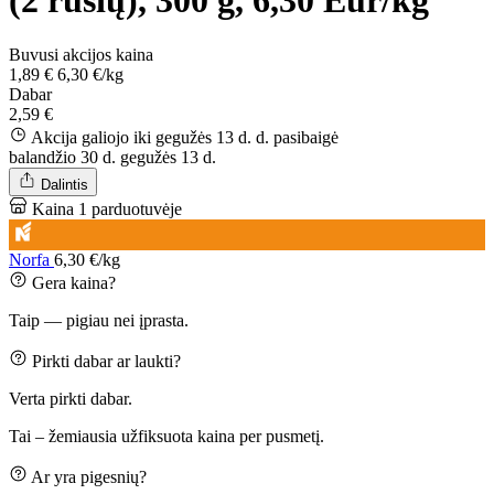
(2 rūšių), 300 g, 6,30 Eur/kg
Buvusi akcijos kaina
1,89 €
6,30 €/kg
Dabar
2,59 €
Akcija galiojo iki gegužės 13 d. d.
pasibaigė
balandžio 30 d.
gegužės 13 d.
Dalintis
Kaina 1 parduotuvėje
Norfa
6,30 €/kg
Gera kaina?
Taip — pigiau nei įprasta.
Pirkti dabar ar laukti?
Verta pirkti dabar.
Tai – žemiausia užfiksuota kaina per pusmetį.
Ar yra pigesnių?