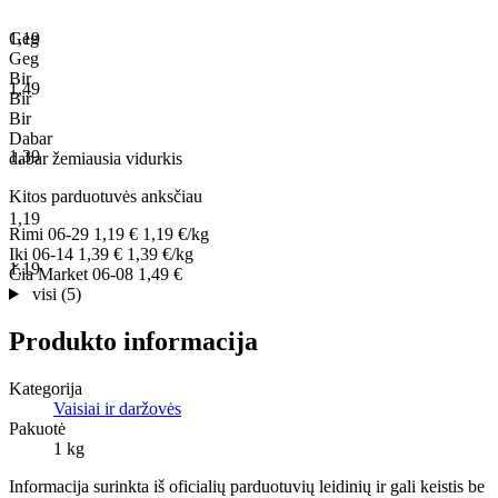
1,19
Geg
Geg
Bir
1,49
Bir
Bir
Dabar
1,39
dabar
žemiausia
vidurkis
Kitos parduotuvės anksčiau
1,19
Rimi
06-29
1,19 €
1,19 €/kg
Iki
06-14
1,39 €
1,39 €/kg
1,19
Čia Market
06-08
1,49 €
visi (5)
Produkto informacija
Kategorija
Vaisiai ir daržovės
Pakuotė
1 kg
Informacija surinkta iš oficialių parduotuvių leidinių ir gali keistis be