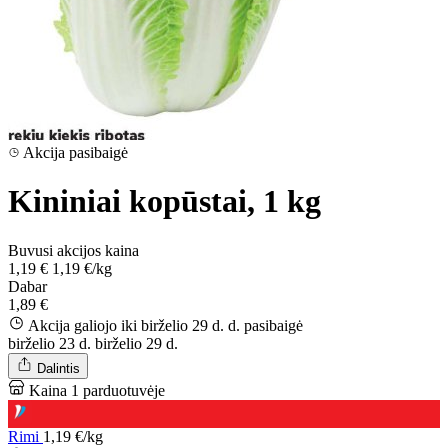
Akcija pasibaigė
Kininiai kopūstai, 1 kg
Buvusi akcijos kaina
1,19 €
1,19 €/kg
Dabar
1,89 €
Akcija galiojo iki birželio 29 d. d.
pasibaigė
birželio 23 d.
birželio 29 d.
Dalintis
Kaina 1 parduotuvėje
Rimi
1,19 €/kg