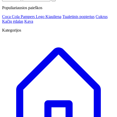
Populiariausios paieškos
Coca Cola
Pampers
Lego
Kiauliena
Tualetinis popierius
Cukrus
Kačių ėdalas
Kava
Kategorijos