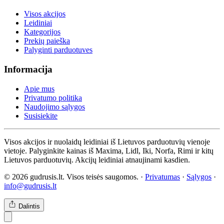
Visos akcijos
Leidiniai
Kategorijos
Prekių paieška
Palyginti parduotuves
Informacija
Apie mus
Privatumo politika
Naudojimo sąlygos
Susisiekite
Visos akcijos ir nuolaidų leidiniai iš Lietuvos parduotuvių vienoje
vietoje. Palyginkite kainas iš Maxima, Lidl, Iki, Norfa, Rimi ir kitų
Lietuvos parduotuvių. Akcijų leidiniai atnaujinami kasdien.
© 2026 gudrusis.lt. Visos teisės saugomos. ·
Privatumas
·
Sąlygos
·
info@gudrusis.lt
Dalintis