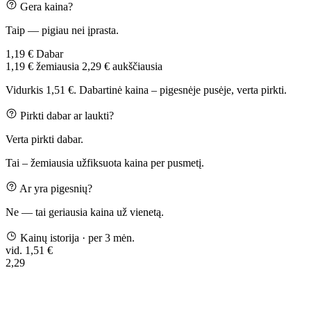
Gera kaina?
Taip — pigiau nei įprasta.
1,19 €
Dabar
1,19 €
žemiausia
2,29 €
aukščiausia
Vidurkis 1,51 €. Dabartinė kaina – pigesnėje pusėje, verta pirkti.
Pirkti dabar ar laukti?
Verta pirkti dabar.
Tai – žemiausia užfiksuota kaina per pusmetį.
Ar yra pigesnių?
Ne — tai geriausia kaina už vienetą.
Kainų istorija
· per 3 mėn.
vid. 1,51 €
2,29