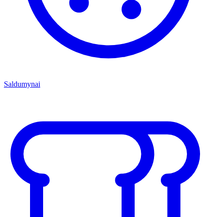
Saldumynai