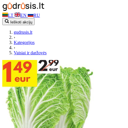
LT
EN
RU
Ieškoti akcijų
gudrusis.lt
›
Kategorijos
›
Vaisiai ir daržovės