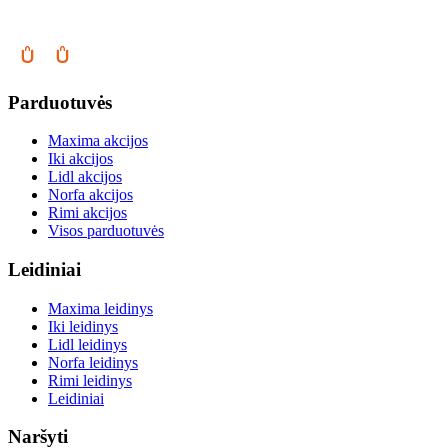
Parduotuvės
Maxima akcijos
Iki akcijos
Lidl akcijos
Norfa akcijos
Rimi akcijos
Visos parduotuvės
Leidiniai
Maxima leidinys
Iki leidinys
Lidl leidinys
Norfa leidinys
Rimi leidinys
Leidiniai
Naršyti