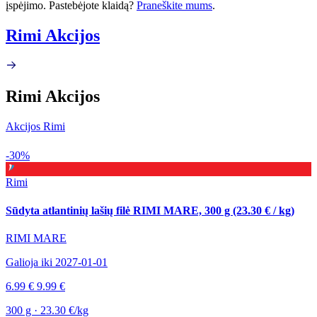
įspėjimo. Pastebėjote klaidą?
Praneškite mums
.
Rimi Akcijos
Rimi Akcijos
Akcijos Rimi
-30%
Rimi
Sūdyta atlantinių lašių filė RIMI MARE, 300 g (23.30 € / kg)
RIMI MARE
Galioja iki 2027-01-01
6.99 €
9.99 €
300 g · 23.30 €/kg