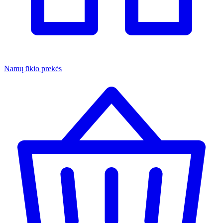
Namų ūkio prekės