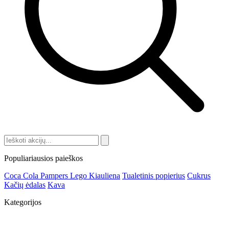
Populiariausios paieškos
Coca Cola
Pampers
Lego
Kiauliena
Tualetinis popierius
Cukrus
Kačių ėdalas
Kava
Kategorijos