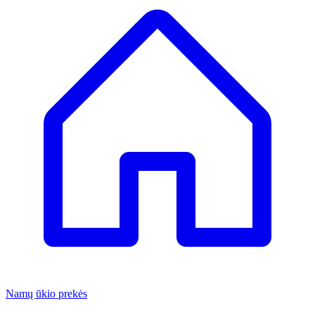
Namų ūkio prekės