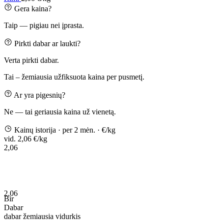
Gera kaina?
Taip — pigiau nei įprasta.
Pirkti dabar ar laukti?
Verta pirkti dabar.
Tai – žemiausia užfiksuota kaina per pusmetį.
Ar yra pigesnių?
Ne — tai geriausia kaina už vienetą.
Kainų istorija
· per 2 mėn.
· €/kg
vid. 2,06 €/kg
2,06
2,06
Bir
Dabar
dabar
žemiausia
vidurkis