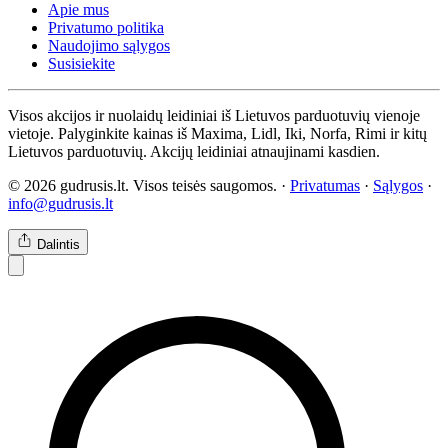
Apie mus
Privatumo politika
Naudojimo sąlygos
Susisiekite
Visos akcijos ir nuolaidų leidiniai iš Lietuvos parduotuvių vienoje
vietoje. Palyginkite kainas iš Maxima, Lidl, Iki, Norfa, Rimi ir kitų
Lietuvos parduotuvių. Akcijų leidiniai atnaujinami kasdien.
© 2026 gudrusis.lt. Visos teisės saugomos. ·
Privatumas
·
Sąlygos
·
info@gudrusis.lt
Dalintis