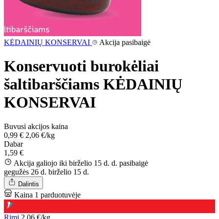
KĖDAINIŲ KONSERVAI
Akcija pasibaigė
Konservuoti burokėliai
šaltibarščiams KĖDAINIŲ
KONSERVAI
Buvusi akcijos kaina
0,99 €
2,06 €/kg
Dabar
1,59 €
Akcija galiojo iki birželio 15 d. d.
pasibaigė
gegužės 26 d.
birželio 15 d.
Dalintis
Kaina 1 parduotuvėje
Rimi
2,06 €/kg