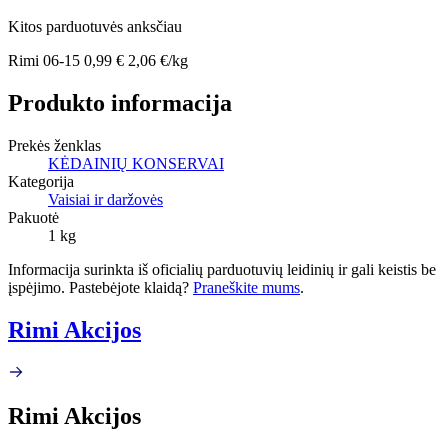
Kitos parduotuvės anksčiau
Rimi
06-15
0,99 €
2,06 €/kg
Produkto informacija
Prekės ženklas
KĖDAINIŲ KONSERVAI
Kategorija
Vaisiai ir daržovės
Pakuotė
1 kg
Informacija surinkta iš oficialių parduotuvių leidinių ir gali keistis be
įspėjimo. Pastebėjote klaidą?
Praneškite mums
.
Rimi Akcijos
Rimi Akcijos