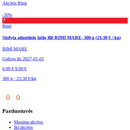
Akcijos Rimi
-30%
Rimi
Sūdyta atlantinių lašių filė RIMI MARE, 300 g (23.30 € / kg)
RIMI MARE
Galioja iki 2027-01-01
6.99 €
9.99 €
300 g · 23.30 €/kg
Parduotuvės
Maxima akcijos
Iki akcijos