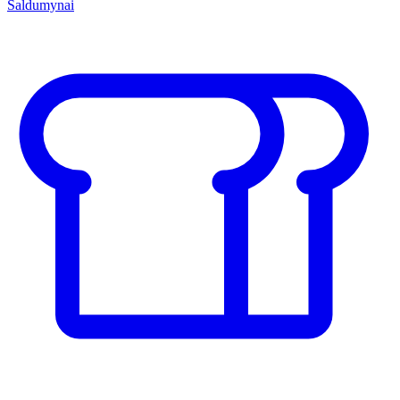
Saldumynai