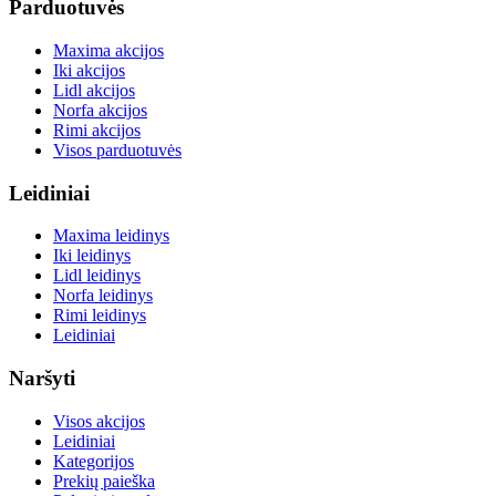
Parduotuvės
Maxima akcijos
Iki akcijos
Lidl akcijos
Norfa akcijos
Rimi akcijos
Visos parduotuvės
Leidiniai
Maxima leidinys
Iki leidinys
Lidl leidinys
Norfa leidinys
Rimi leidinys
Leidiniai
Naršyti
Visos akcijos
Leidiniai
Kategorijos
Prekių paieška