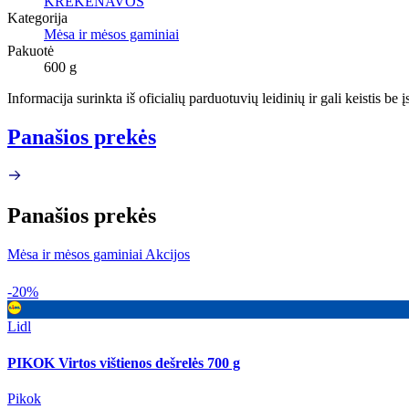
KREKENAVOS
Kategorija
Mėsa ir mėsos gaminiai
Pakuotė
600 g
Informacija surinkta iš oficialių parduotuvių leidinių ir gali keistis be
Panašios prekės
Panašios prekės
Mėsa ir mėsos gaminiai Akcijos
-20%
Lidl
PIKOK Virtos vištienos dešrelės 700 g
Pikok