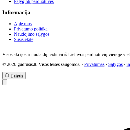
Palyginti parduotuves
Informacija
Apie mus
Privatumo politika
Naudojimo sąlygos
Susisiekite
Visos akcijos ir nuolaidų leidiniai iš Lietuvos parduotuvių vienoje vie
© 2026 gudrusis.lt. Visos teisės saugomos. ·
Privatumas
·
Sąlygos
·
i
Dalintis