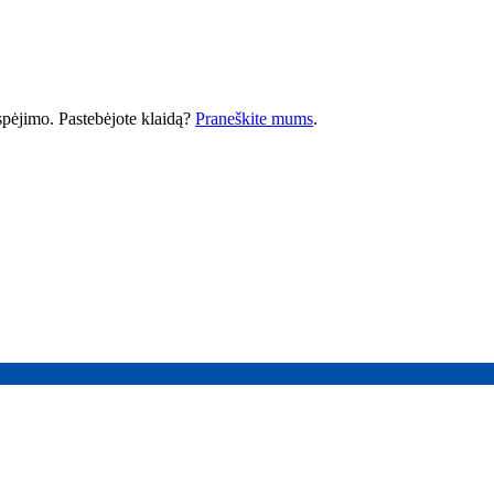
 įspėjimo. Pastebėjote klaidą?
Praneškite mums
.