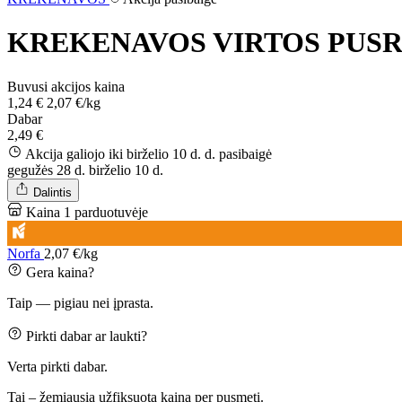
KREKENAVOS VIRTOS PUSRY
Buvusi akcijos kaina
1,24 €
2,07 €/kg
Dabar
2,49 €
Akcija galiojo iki birželio 10 d. d.
pasibaigė
gegužės 28 d.
birželio 10 d.
Dalintis
Kaina 1 parduotuvėje
Norfa
2,07 €/kg
Gera kaina?
Taip — pigiau nei įprasta.
Pirkti dabar ar laukti?
Verta pirkti dabar.
Tai – žemiausia užfiksuota kaina per pusmetį.