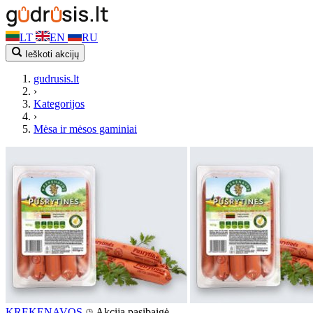
LT
EN
RU
Ieškoti akcijų
gudrusis.lt
›
Kategorijos
›
Mėsa ir mėsos gaminiai
KREKENAVOS
Akcija pasibaigė