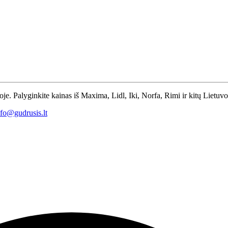
toje. Palyginkite kainas iš Maxima, Lidl, Iki, Norfa, Rimi ir kitų Lietuv
nfo@gudrusis.lt