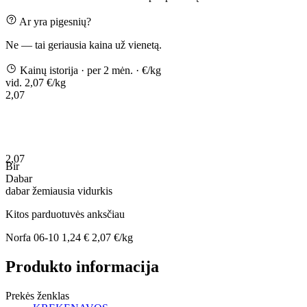
Ar yra pigesnių?
Ne — tai geriausia kaina už vienetą.
Kainų istorija
· per 2 mėn.
· €/kg
vid. 2,07 €/kg
2,07
2,07
Bir
Dabar
dabar
žemiausia
vidurkis
Kitos parduotuvės anksčiau
Norfa
06-10
1,24 €
2,07 €/kg
Produkto informacija
Prekės ženklas