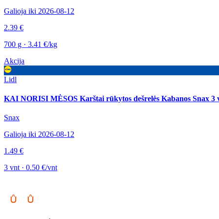
Galioja iki 2026-08-12
2.39 €
700 g · 3.41 €/kg
Akcija
Lidl
KAI NORISI MĖSOS Karštai rūkytos dešrelės Kabanos Snax 3 v
Snax
Galioja iki 2026-08-12
1.49 €
3 vnt · 0.50 €/vnt