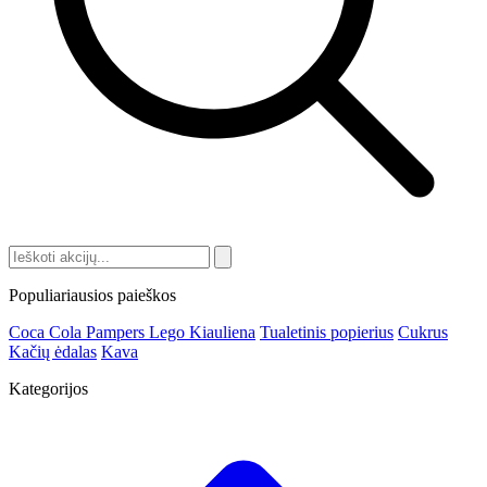
Populiariausios paieškos
Coca Cola
Pampers
Lego
Kiauliena
Tualetinis popierius
Cukrus
Kačių ėdalas
Kava
Kategorijos