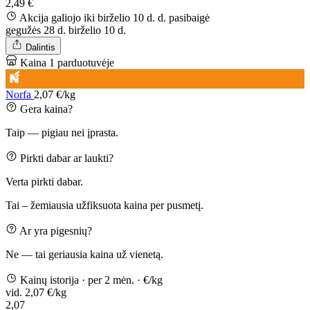
2,49 €
Akcija galiojo iki birželio 10 d. d.
pasibaigė
gegužės 28 d.
birželio 10 d.
Dalintis
Kaina 1 parduotuvėje
Norfa
2,07 €/kg
Gera kaina?
Taip — pigiau nei įprasta.
Pirkti dabar ar laukti?
Verta pirkti dabar.
Tai – žemiausia užfiksuota kaina per pusmetį.
Ar yra pigesnių?
Ne — tai geriausia kaina už vienetą.
Kainų istorija
· per 2 mėn.
· €/kg
vid. 2,07 €/kg
2,07