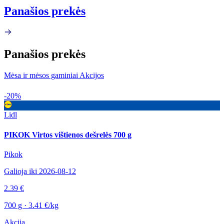
Panašios prekės
Panašios prekės
Mėsa ir mėsos gaminiai Akcijos
-20%
Lidl
PIKOK Virtos vištienos dešrelės 700 g
Pikok
Galioja iki 2026-08-12
2.39 €
700 g · 3.41 €/kg
Akcija