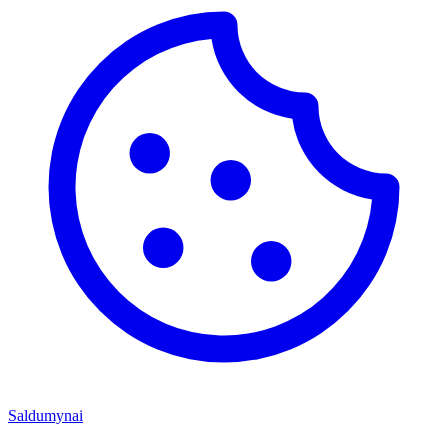
Saldumynai