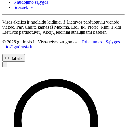
Naudojimo sąlygos
Susisiekite
Visos akcijos ir nuolaidų leidiniai iš Lietuvos parduotuvių vienoje
vietoje. Palyginkite kainas iš Maxima, Lidl, Iki, Norfa, Rimi ir kitų
Lietuvos parduotuvių. Akcijų leidiniai atnaujinami kasdien.
© 2026 gudrusis.lt. Visos teisės saugomos. ·
Privatumas
·
Sąlygos
·
info@gudrusis.lt
Dalintis