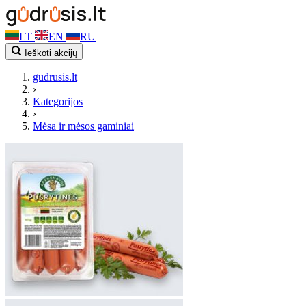
LT
EN
RU
Ieškoti akcijų
gudrusis.lt
›
Kategorijos
›
Mėsa ir mėsos gaminiai