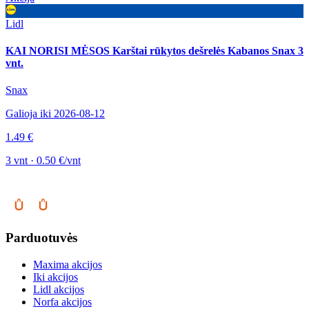
Lidl
KAI NORISI MĖSOS Karštai rūkytos dešrelės Kabanos Snax 3
vnt.
Snax
Galioja iki 2026-08-12
1.49 €
3 vnt · 0.50 €/vnt
Parduotuvės
Maxima akcijos
Iki akcijos
Lidl akcijos
Norfa akcijos