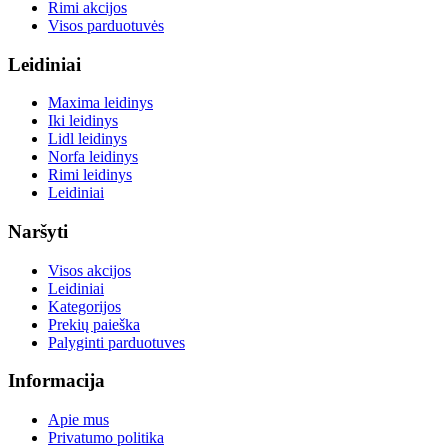
Rimi akcijos
Visos parduotuvės
Leidiniai
Maxima leidinys
Iki leidinys
Lidl leidinys
Norfa leidinys
Rimi leidinys
Leidiniai
Naršyti
Visos akcijos
Leidiniai
Kategorijos
Prekių paieška
Palyginti parduotuves
Informacija
Apie mus
Privatumo politika