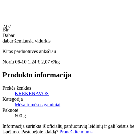
2,07
Bir
Dabar
dabar
žemiausia
vidurkis
Kitos parduotuvės anksčiau
Norfa
06-10
1,24 €
2,07 €/kg
Produkto informacija
Prekės ženklas
KREKENAVOS
Kategorija
Mėsa ir mėsos gaminiai
Pakuotė
600 g
Informacija surinkta iš oficialių parduotuvių leidinių ir gali keistis be
įspėjimo. Pastebėjote klaidą?
Praneškite mums
.