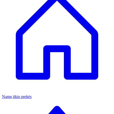
Namų ūkio prekės