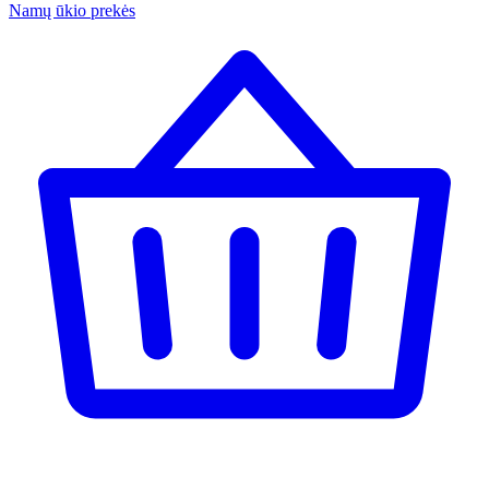
Namų ūkio prekės