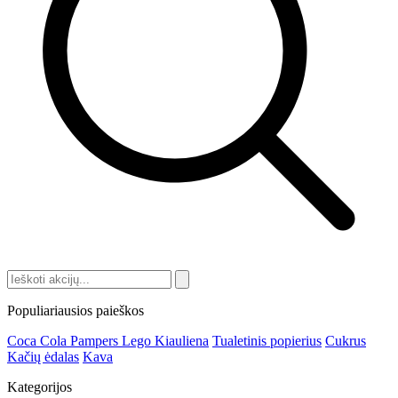
Populiariausios paieškos
Coca Cola
Pampers
Lego
Kiauliena
Tualetinis popierius
Cukrus
Kačių ėdalas
Kava
Kategorijos