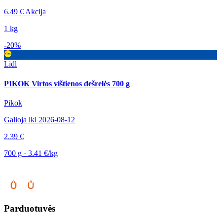
6.49 €
Akcija
1 kg
-20%
Lidl
PIKOK Virtos vištienos dešrelės 700 g
Pikok
Galioja iki 2026-08-12
2.39 €
700 g · 3.41 €/kg
Parduotuvės