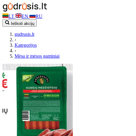
LT
EN
RU
Ieškoti akcijų
gudrusis.lt
›
Kategorijos
›
Mėsa ir mėsos gaminiai