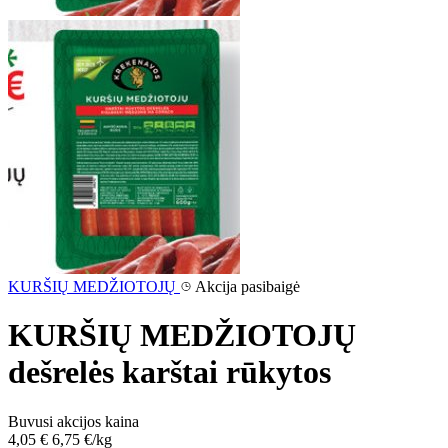
KURŠIŲ MEDŽIOTOJŲ
Akcija pasibaigė
KURŠIŲ MEDŽIOTOJŲ
dešrelės karštai rūkytos
Buvusi akcijos kaina
4,05 €
6,75 €/kg