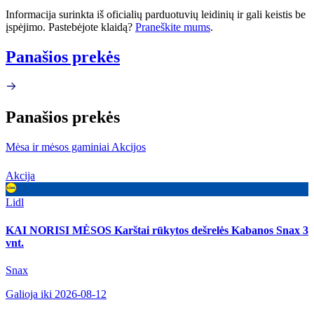
Informacija surinkta iš oficialių parduotuvių leidinių ir gali keistis be
įspėjimo. Pastebėjote klaidą?
Praneškite mums
.
Panašios prekės
Panašios prekės
Mėsa ir mėsos gaminiai Akcijos
Akcija
Lidl
KAI NORISI MĖSOS Karštai rūkytos dešrelės Kabanos Snax 3
vnt.
Snax
Galioja iki 2026-08-12