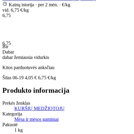
Kainų istorija
· per 2 mėn.
· €/kg
vid. 6,75 €/kg
6,75
6,75
Bir
Dabar
dabar
žemiausia
vidurkis
Kitos parduotuvės anksčiau
Šilas
06-19
4,05 €
6,75 €/kg
Produkto informacija
Prekės ženklas
KURŠIŲ MEDŽIOTOJŲ
Kategorija
Mėsa ir mėsos gaminiai
Pakuotė
1 kg