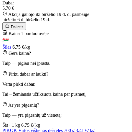
Dabar
5,70 €
Akcija galiojo iki birželio 19 d. d.
pasibaigė
birželio 6 d.
birželio 19 d.
Dalintis
Kaina 1 parduotuvėje
Šilas
6,75 €/kg
Gera kaina?
Taip — pigiau nei įprasta.
Pirkti dabar ar laukti?
Verta pirkti dabar.
Tai – žemiausia užfiksuota kaina per pusmetį.
Ar yra pigesnių?
Taip — yra pigesnių už vienetą:
Šis · 1 kg
6,75 €/ kg
PIKOK Virtos vištienos dešrelės 700 g
3,41 €/ kg