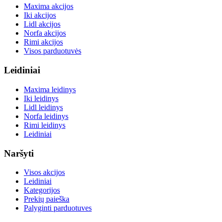
Maxima akcijos
Iki akcijos
Lidl akcijos
Norfa akcijos
Rimi akcijos
Visos parduotuvės
Leidiniai
Maxima leidinys
Iki leidinys
Lidl leidinys
Norfa leidinys
Rimi leidinys
Leidiniai
Naršyti
Visos akcijos
Leidiniai
Kategorijos
Prekių paieška
Palyginti parduotuves