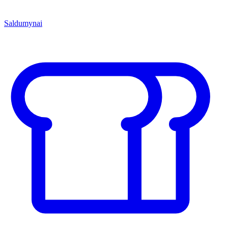
Saldumynai