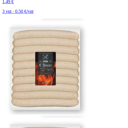
1.49 €
3 vnt · 0.50 €/vnt