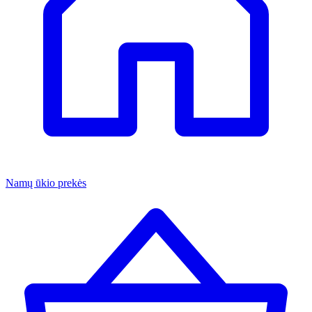
Namų ūkio prekės