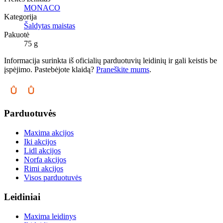
MONACO
Kategorija
Šaldytas maistas
Pakuotė
75 g
Informacija surinkta iš oficialių parduotuvių leidinių ir gali keistis be
įspėjimo. Pastebėjote klaidą?
Praneškite mums
.
Parduotuvės
Maxima akcijos
Iki akcijos
Lidl akcijos
Norfa akcijos
Rimi akcijos
Visos parduotuvės
Leidiniai
Maxima leidinys