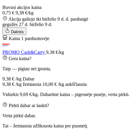
Buvusi akcijos kaina
0,75 €
9,38 €/kg
Akcija galiojo iki birželio 9 d. d.
pasibaigė
gegužės 27 d.
birželio 9 d.
Dalintis
Kaina 1 parduotuvėje
PROMO Cash&Carry
9,38 €/kg
Gera kaina?
Taip — pigiau nei įprasta.
9,38 € /kg
Dabar
9,38 € /kg
žemiausia
10,00 € /kg
aukščiausia
Vidurkis 9,69 €/kg. Dabartinė kaina – pigesnėje pusėje, verta pirkti.
Pirkti dabar ar laukti?
Verta pirkti dabar.
Tai – žemiausia užfiksuota kaina per pusmetį.