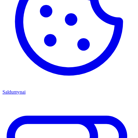
Saldumynai