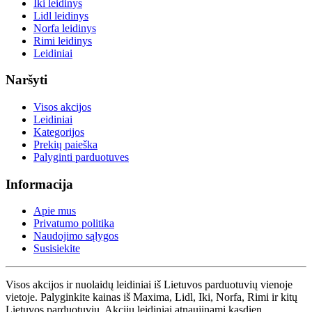
Iki leidinys
Lidl leidinys
Norfa leidinys
Rimi leidinys
Leidiniai
Naršyti
Visos akcijos
Leidiniai
Kategorijos
Prekių paieška
Palyginti parduotuves
Informacija
Apie mus
Privatumo politika
Naudojimo sąlygos
Susisiekite
Visos akcijos ir nuolaidų leidiniai iš Lietuvos parduotuvių vienoje
vietoje. Palyginkite kainas iš Maxima, Lidl, Iki, Norfa, Rimi ir kitų
Lietuvos parduotuvių. Akcijų leidiniai atnaujinami kasdien.