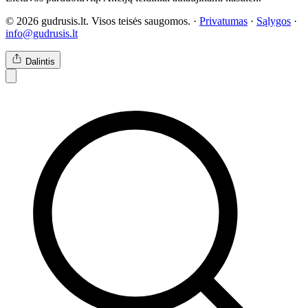
© 2026 gudrusis.lt. Visos teisės saugomos. ·
Privatumas
·
Sąlygos
·
info@gudrusis.lt
Dalintis