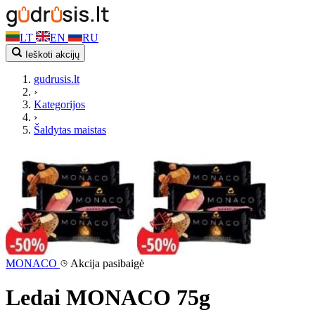
LT
EN
RU
Ieškoti akcijų
gudrusis.lt
›
Kategorijos
›
Šaldytas maistas
MONACO
Akcija pasibaigė
Ledai MONACO 75g