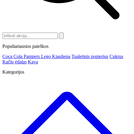
Populiariausios paieškos
Coca Cola
Pampers
Lego
Kiauliena
Tualetinis popierius
Cukrus
Kačių ėdalas
Kava
Kategorijos