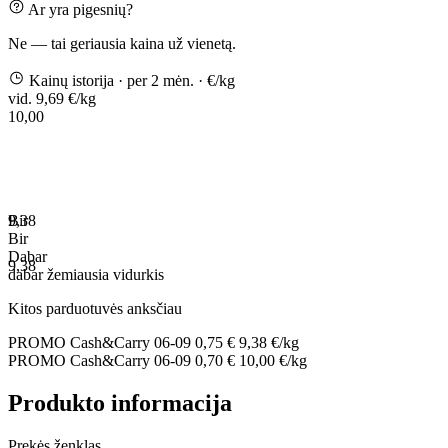
Ar yra pigesnių?
Ne — tai geriausia kaina už vienetą.
Kainų istorija
· per 2 mėn.
· €/kg
vid. 9,69 €/kg
10,00
9,38
Bir
Bir
Dabar
9,38
dabar
žemiausia
vidurkis
Kitos parduotuvės anksčiau
PROMO Cash&Carry
06-09
0,75 €
9,38 €/kg
PROMO Cash&Carry
06-09
0,70 €
10,00 €/kg
Produkto informacija
Prekės ženklas