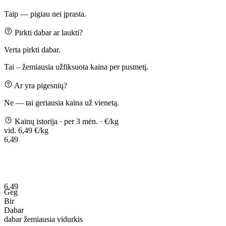
Taip — pigiau nei įprasta.
Pirkti dabar ar laukti?
Verta pirkti dabar.
Tai – žemiausia užfiksuota kaina per pusmetį.
Ar yra pigesnių?
Ne — tai geriausia kaina už vienetą.
Kainų istorija
· per 3 mėn.
· €/kg
vid. 6,49 €/kg
6,49
6,49
Geg
Bir
Dabar
dabar
žemiausia
vidurkis