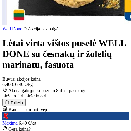
Well Done
Akcija pasibaigė
Lėtai virta vištos puselė WELL
DONE su česnakų ir žolelių
marinatu, fasuota
Buvusi akcijos kaina
6,49 €
6,49 €/kg
Akcija galiojo iki birželio 8 d. d.
pasibaigė
birželio 2 d.
birželio 8 d.
Dalintis
Kaina 1 parduotuvėje
Maxima
6,49 €/kg
Gera kaina?