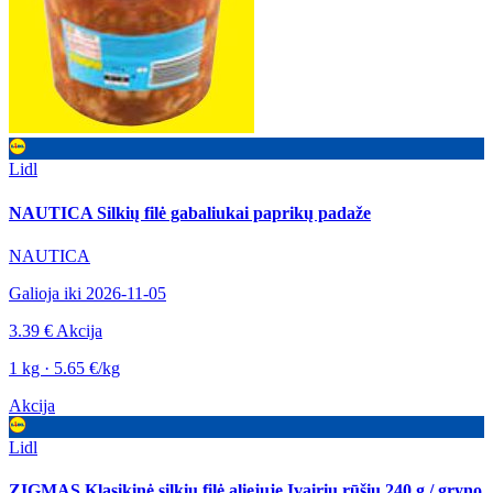
Lidl
NAUTICA Silkių filė gabaliukai paprikų padaže
NAUTICA
Galioja iki 2026-11-05
3.39 €
Akcija
1 kg · 5.65 €/kg
Akcija
Lidl
ZIGMAS Klasikinė silkių filė aliejuje Įvairių rūšių 240 g / gryno