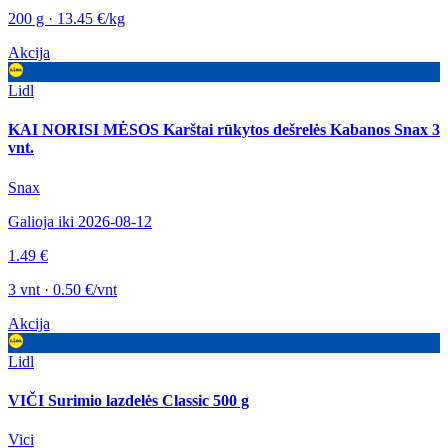
200 g · 13.45 €/kg
Akcija
Lidl
KAI NORISI MĖSOS Karštai rūkytos dešrelės Kabanos Snax 3
vnt.
Snax
Galioja iki 2026-08-12
1.49 €
3 vnt · 0.50 €/vnt
Akcija
Lidl
VIČI Surimio lazdelės Classic 500 g
Vici