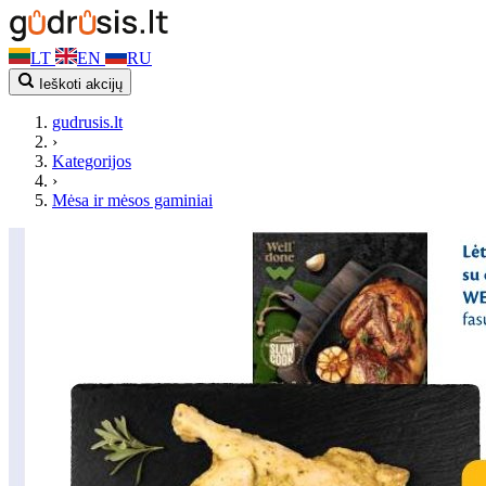
LT
EN
RU
Ieškoti akcijų
gudrusis.lt
›
Kategorijos
›
Mėsa ir mėsos gaminiai