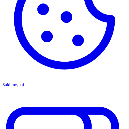
Saldumynai