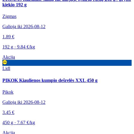
kiekio 192 g
Zigmas
Galioja iki 2026-08-12
1.89 €
192 g · 9.84 €/kg
Akcija
Lidl
PIKOK Kiaulienos kumpio dešrelės XXL 450 g
Pikok
Galioja iki 2026-08-12
3.45 €
450 g · 7.67 €/kg
Akcija