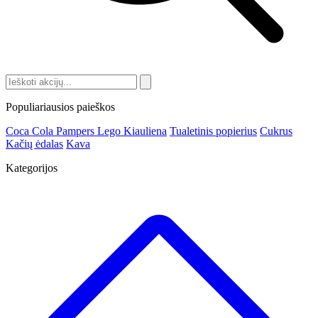
Populiariausios paieškos
Coca Cola
Pampers
Lego
Kiauliena
Tualetinis popierius
Cukrus
Kačių ėdalas
Kava
Kategorijos