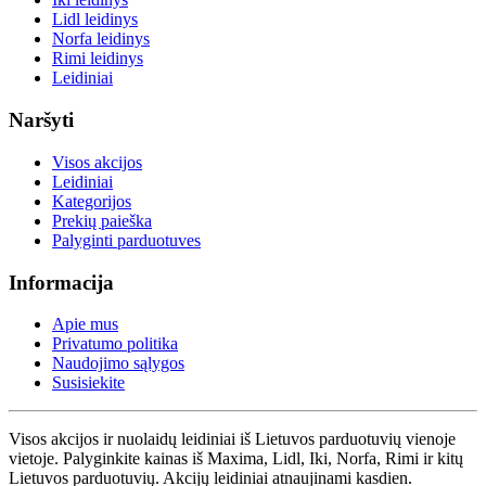
Lidl leidinys
Norfa leidinys
Rimi leidinys
Leidiniai
Naršyti
Visos akcijos
Leidiniai
Kategorijos
Prekių paieška
Palyginti parduotuves
Informacija
Apie mus
Privatumo politika
Naudojimo sąlygos
Susisiekite
Visos akcijos ir nuolaidų leidiniai iš Lietuvos parduotuvių vienoje
vietoje. Palyginkite kainas iš Maxima, Lidl, Iki, Norfa, Rimi ir kitų
Lietuvos parduotuvių. Akcijų leidiniai atnaujinami kasdien.