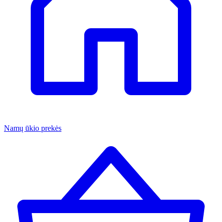
Namų ūkio prekės