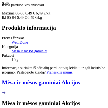
6,49
Kitos parduotuvės anksčiau
Maxima
06-08
6,49 €
6,49 €/kg
Iki
05-04
6,49 €
6,49 €/kg
Produkto informacija
Prekės ženklas
Well Done
Kategorija
Mėsa ir mėsos gaminiai
Pakuotė
1 kg
Informacija surinkta iš oficialių parduotuvių leidinių ir gali keistis be
įspėjimo. Pastebėjote klaidą?
Praneškite mums
.
Mėsa ir mėsos gaminiai Akcijos
Mėsa ir mėsos gaminiai Akcijos