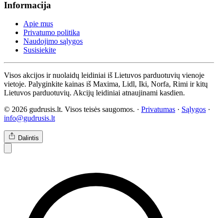
Informacija
Apie mus
Privatumo politika
Naudojimo sąlygos
Susisiekite
Visos akcijos ir nuolaidų leidiniai iš Lietuvos parduotuvių vienoje
vietoje. Palyginkite kainas iš Maxima, Lidl, Iki, Norfa, Rimi ir kitų
Lietuvos parduotuvių. Akcijų leidiniai atnaujinami kasdien.
© 2026 gudrusis.lt. Visos teisės saugomos. ·
Privatumas
·
Sąlygos
·
info@gudrusis.lt
Dalintis