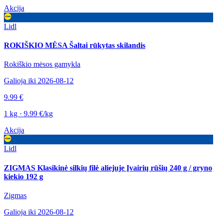
Akcija
Lidl
ROKIŠKIO MĖSA Šaltai rūkytas skilandis
Rokiškio mėsos gamykla
Galioja iki 2026-08-12
9.99 €
1 kg · 9.99 €/kg
Akcija
Lidl
ZIGMAS Klasikinė silkių filė aliejuje Įvairių rūšių 240 g / gryno
kiekio 192 g
Zigmas
Galioja iki 2026-08-12