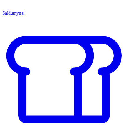
Saldumynai