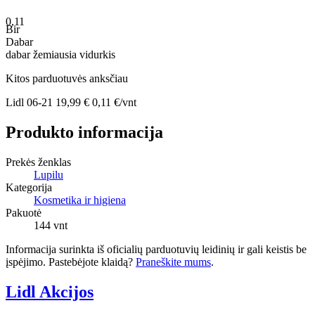
0,11
Bir
Dabar
dabar
žemiausia
vidurkis
Kitos parduotuvės anksčiau
Lidl
06-21
19,99 €
0,11 €/vnt
Produkto informacija
Prekės ženklas
Lupilu
Kategorija
Kosmetika ir higiena
Pakuotė
144 vnt
Informacija surinkta iš oficialių parduotuvių leidinių ir gali keistis be
įspėjimo. Pastebėjote klaidą?
Praneškite mums
.
Lidl Akcijos