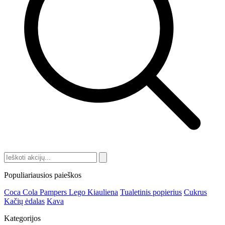
Populiariausios paieškos
Coca Cola
Pampers
Lego
Kiauliena
Tualetinis popierius
Cukrus
Kačių ėdalas
Kava
Kategorijos