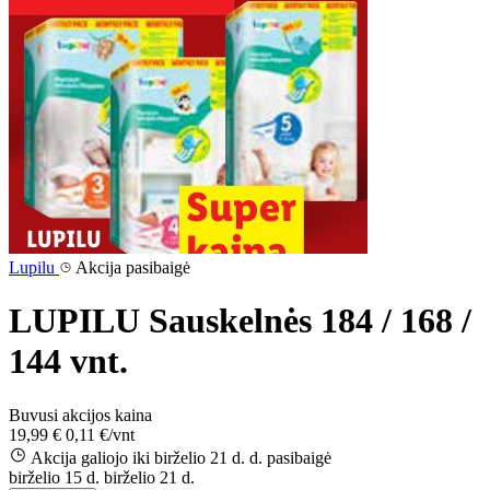
Lupilu
Akcija pasibaigė
LUPILU Sauskelnės 184 / 168 /
144 vnt.
Buvusi akcijos kaina
19,99 €
0,11 €/vnt
Akcija galiojo iki birželio 21 d. d.
pasibaigė
birželio 15 d.
birželio 21 d.