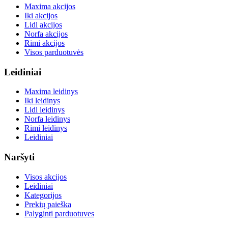
Maxima akcijos
Iki akcijos
Lidl akcijos
Norfa akcijos
Rimi akcijos
Visos parduotuvės
Leidiniai
Maxima leidinys
Iki leidinys
Lidl leidinys
Norfa leidinys
Rimi leidinys
Leidiniai
Naršyti
Visos akcijos
Leidiniai
Kategorijos
Prekių paieška
Palyginti parduotuves