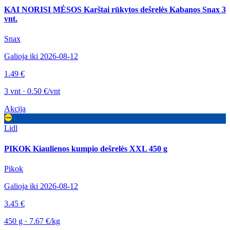
KAI NORISI MĖSOS Karštai rūkytos dešrelės Kabanos Snax 3
vnt.
Snax
Galioja iki 2026-08-12
1.49 €
3 vnt · 0.50 €/vnt
Akcija
Lidl
PIKOK Kiaulienos kumpio dešrelės XXL 450 g
Pikok
Galioja iki 2026-08-12
3.45 €
450 g · 7.67 €/kg