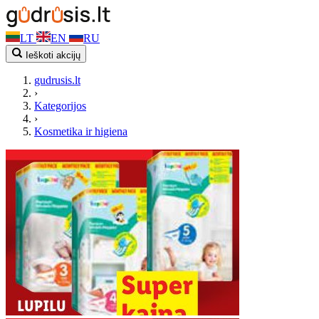
LT
EN
RU
Ieškoti akcijų
gudrusis.lt
›
Kategorijos
›
Kosmetika ir higiena