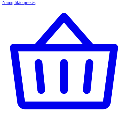
Namų ūkio prekės