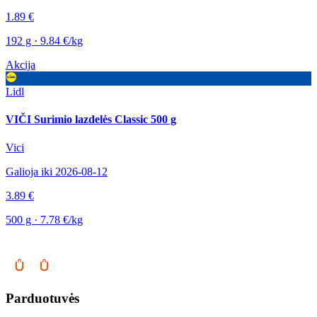
1.89 €
192 g · 9.84 €/kg
Akcija
Lidl
VIČI Surimio lazdelės Classic 500 g
Vici
Galioja iki 2026-08-12
3.89 €
500 g · 7.78 €/kg
Parduotuvės