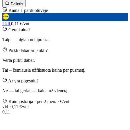
Dalintis
Kaina 1 parduotuvėje
Lidl
0,11 €/vnt
Gera kaina?
Taip — pigiau nei įprasta.
Pirkti dabar ar laukti?
Verta pirkti dabar.
Tai – žemiausia užfiksuota kaina per pusmetį.
Ar yra pigesnių?
Ne — tai geriausia kaina už vienetą.
Kainų istorija
· per 2 mėn.
· €/vnt
vid. 0,11 €/vnt
0,11