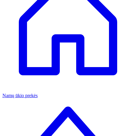
Namų ūkio prekės