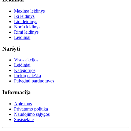
Maxima leidinys
Iki leidinys
Lidl leidinys
Norfa leidinys
Rimi leidinys
Leidiniai
Naršyti
Visos akcijos
Leidiniai
Kategorijos
Prekių paieška
Palyginti parduotuves
Informacija
Apie mus
Privatumo politika
Naudojimo sąlygos
Susisiekite