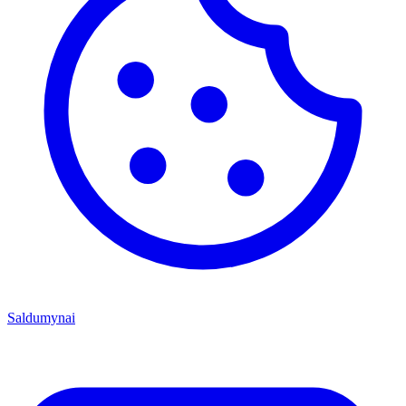
Saldumynai