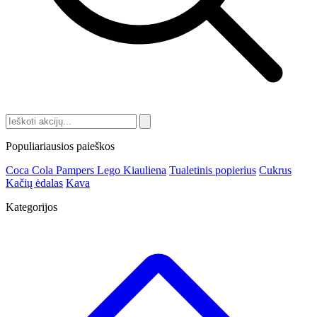
Populiariausios paieškos
Coca Cola
Pampers
Lego
Kiauliena
Tualetinis popierius
Cukrus
Kačių ėdalas
Kava
Kategorijos