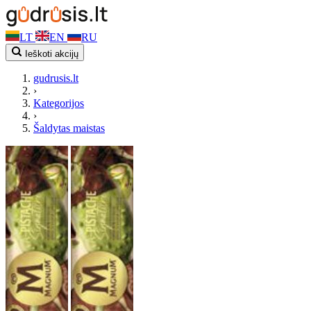
LT
EN
RU
Ieškoti akcijų
gudrusis.lt
›
Kategorijos
›
Šaldytas maistas