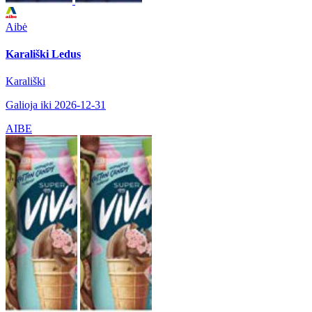
Aibė
Karališki Ledus
Karališki
Galioja iki 2026-12-31
AIBE