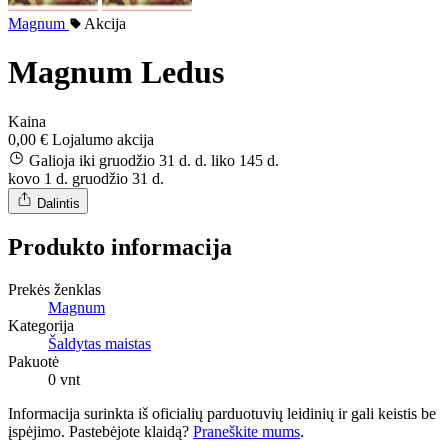
Magnum
Akcija
Magnum Ledus
Kaina
0,00 €
Lojalumo akcija
Galioja iki gruodžio 31 d. d.
liko 145 d.
kovo 1 d.
gruodžio 31 d.
Dalintis
Produkto informacija
Prekės ženklas
Magnum
Kategorija
Šaldytas maistas
Pakuotė
0 vnt
Informacija surinkta iš oficialių parduotuvių leidinių ir gali keistis be
įspėjimo. Pastebėjote klaidą?
Praneškite mums
.