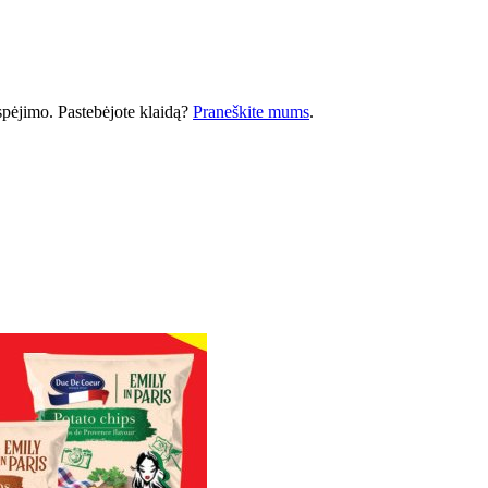
 įspėjimo. Pastebėjote klaidą?
Praneškite mums
.