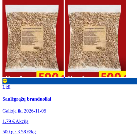
Lidl
Saulėgrąžų branduoliai
Galioja iki 2026-11-05
1.79 €
Akcija
500 g · 3.58 €/kg