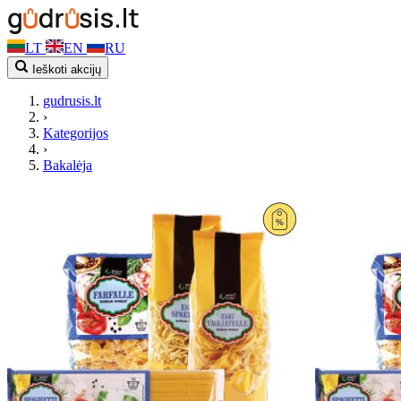
LT
EN
RU
Ieškoti akcijų
gudrusis.lt
›
Kategorijos
›
Bakalėja