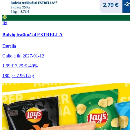
Iki
Bulvių traškučiai ESTRELLA
Estrella
Galioja iki 2027-01-12
1.99 €
3.29 €
-40%
180 g · 7.96 €/kg