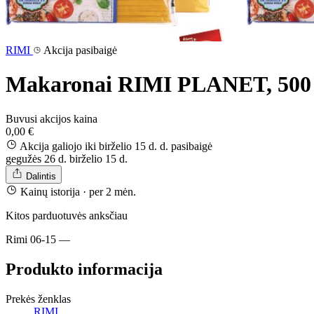
RIMI
Akcija pasibaigė
Makaronai RIMI PLANET, 500
Buvusi akcijos kaina
0,00 €
Akcija galiojo iki birželio 15 d. d.
pasibaigė
gegužės 26 d.
birželio 15 d.
Dalintis
Kainų istorija
· per 2 mėn.
Kitos parduotuvės anksčiau
Rimi
06-15
—
Produkto informacija
Prekės ženklas
RIMI