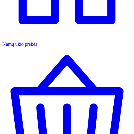
Namų ūkio prekės