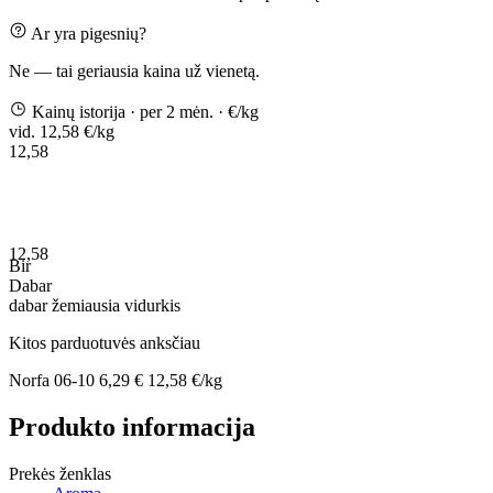
Ar yra pigesnių?
Ne — tai geriausia kaina už vienetą.
Kainų istorija
· per 2 mėn.
· €/kg
vid. 12,58 €/kg
12,58
12,58
Bir
Dabar
dabar
žemiausia
vidurkis
Kitos parduotuvės anksčiau
Norfa
06-10
6,29 €
12,58 €/kg
Produkto informacija
Prekės ženklas