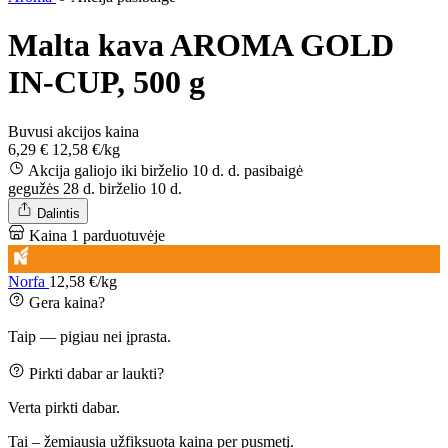
Malta kava AROMA GOLD
IN-CUP, 500 g
Buvusi akcijos kaina
6,29 €
12,58 €/kg
Akcija galiojo iki birželio 10 d. d.
pasibaigė
gegužės 28 d.
birželio 10 d.
Dalintis
Kaina 1 parduotuvėje
Norfa
12,58 €/kg
Gera kaina?
Taip — pigiau nei įprasta.
Pirkti dabar ar laukti?
Verta pirkti dabar.
Tai – žemiausia užfiksuota kaina per pusmetį.