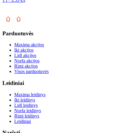
1 l · 3.53 €/l
Parduotuvės
Maxima akcijos
Iki akcijos
Lidl akcijos
Norfa akcijos
Rimi akcijos
Visos parduotuvės
Leidiniai
Maxima leidinys
Iki leidinys
Lidl leidinys
Norfa leidinys
Rimi leidinys
Leidiniai
Naršyti