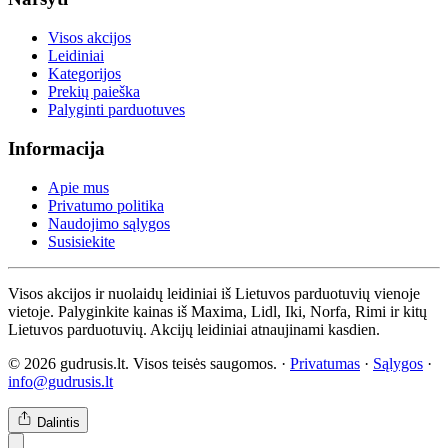
Visos akcijos
Leidiniai
Kategorijos
Prekių paieška
Palyginti parduotuves
Informacija
Apie mus
Privatumo politika
Naudojimo sąlygos
Susisiekite
Visos akcijos ir nuolaidų leidiniai iš Lietuvos parduotuvių vienoje
vietoje. Palyginkite kainas iš Maxima, Lidl, Iki, Norfa, Rimi ir kitų
Lietuvos parduotuvių. Akcijų leidiniai atnaujinami kasdien.
© 2026 gudrusis.lt. Visos teisės saugomos. ·
Privatumas
·
Sąlygos
·
info@gudrusis.lt
Dalintis