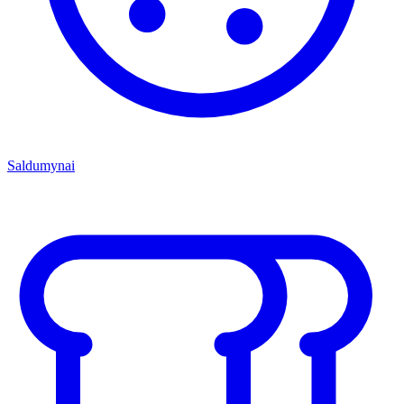
Saldumynai