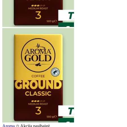
Aroma
Akcija pasibaigė