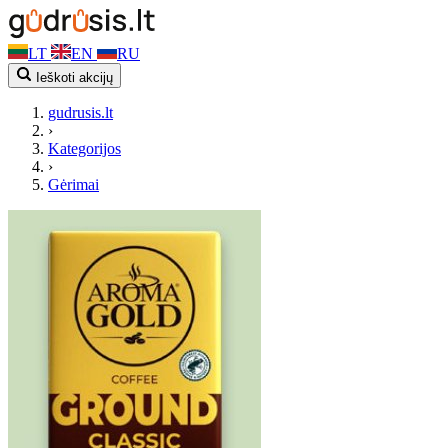
LT
EN
RU
Ieškoti akcijų
gudrusis.lt
›
Kategorijos
›
Gėrimai