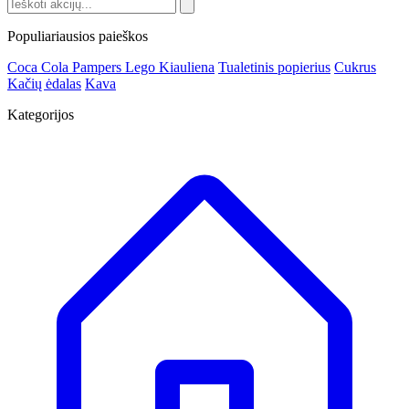
Populiariausios paieškos
Coca Cola
Pampers
Lego
Kiauliena
Tualetinis popierius
Cukrus
Kačių ėdalas
Kava
Kategorijos