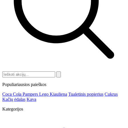
Populiariausios paieškos
Coca Cola
Pampers
Lego
Kiauliena
Tualetinis popierius
Cukrus
Kačių ėdalas
Kava
Kategorijos