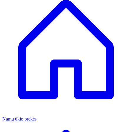
Namų ūkio prekės