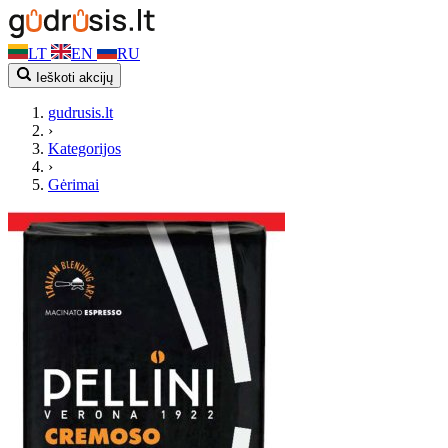
LT
EN
RU
Ieškoti akcijų
gudrusis.lt
›
Kategorijos
›
Gėrimai