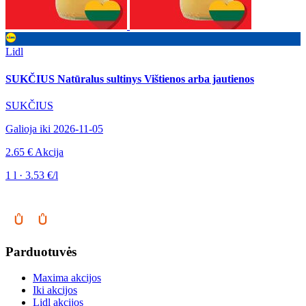
Lidl
SUKČIUS Natūralus sultinys Vištienos arba jautienos
SUKČIUS
Galioja iki 2026-11-05
2.65 €
Akcija
1 l · 3.53 €/l
Parduotuvės
Maxima akcijos
Iki akcijos
Lidl akcijos