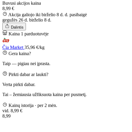
Buvusi akcijos kaina
8,99 €
Akcija galiojo iki birželio 8 d. d.
pasibaigė
gegužės 26 d.
birželio 8 d.
Dalintis
Kaina 1 parduotuvėje
Čia Market
35,96 €/kg
Gera kaina?
Taip — pigiau nei įprasta.
Pirkti dabar ar laukti?
Verta pirkti dabar.
Tai – žemiausia užfiksuota kaina per pusmetį.
Kainų istorija
· per 2 mėn.
vid. 8,99 €
8,99