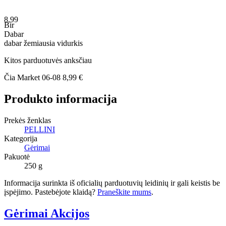
8,99
Bir
Dabar
dabar
žemiausia
vidurkis
Kitos parduotuvės anksčiau
Čia Market
06-08
8,99 €
Produkto informacija
Prekės ženklas
PELLINI
Kategorija
Gėrimai
Pakuotė
250 g
Informacija surinkta iš oficialių parduotuvių leidinių ir gali keistis be
įspėjimo. Pastebėjote klaidą?
Praneškite mums
.
Gėrimai Akcijos