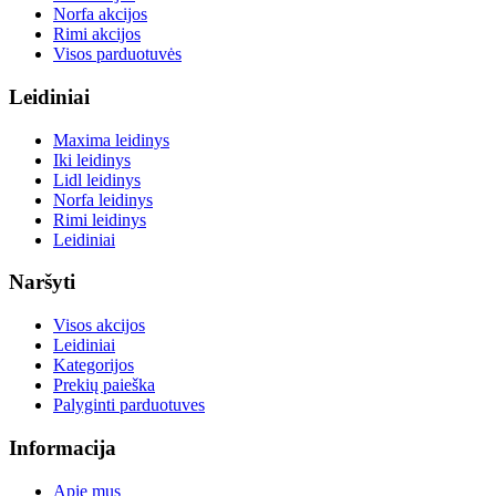
Norfa akcijos
Rimi akcijos
Visos parduotuvės
Leidiniai
Maxima leidinys
Iki leidinys
Lidl leidinys
Norfa leidinys
Rimi leidinys
Leidiniai
Naršyti
Visos akcijos
Leidiniai
Kategorijos
Prekių paieška
Palyginti parduotuves
Informacija
Apie mus