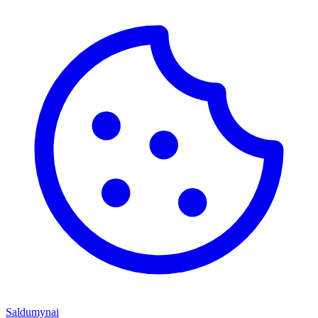
Saldumynai