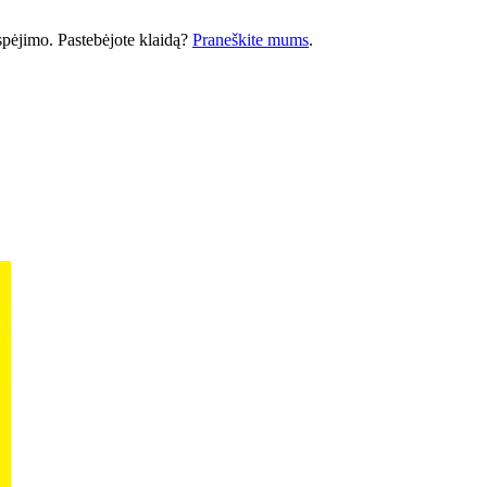
 įspėjimo. Pastebėjote klaidą?
Praneškite mums
.