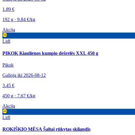
1.89 €
192 g · 9.84 €/kg
Akcija
Lidl
PIKOK Kiaulienos kumpio dešrelės XXL 450 g
Pikok
Galioja iki 2026-08-12
3.45 €
450 g · 7.67 €/kg
Akcija
Lidl
ROKIŠKIO MĖSA Šaltai rūkytas skilandis