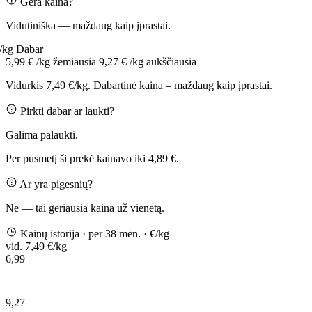
Gera kaina?
Vidutiniška — maždaug kaip įprastai.
 /kg
Dabar
5,99 € /kg
žemiausia
9,27 € /kg
aukščiausia
Vidurkis 7,49 €/kg. Dabartinė kaina – maždaug kaip įprastai.
Pirkti dabar ar laukti?
Galima palaukti.
Per pusmetį ši prekė kainavo iki 4,89 €.
Ar yra pigesnių?
Ne — tai geriausia kaina už vienetą.
Kainų istorija
· per 38 mėn.
· €/kg
vid. 7,49 €/kg
6,99
9,27