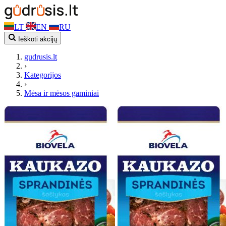
LT
EN
RU
Ieškoti akcijų
gudrusis.lt
›
Kategorijos
›
Mėsa ir mėsos gaminiai