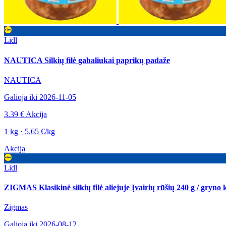
Lidl
NAUTICA Silkių filė gabaliukai paprikų padaže
NAUTICA
Galioja iki 2026-11-05
3.39 €
Akcija
1 kg · 5.65 €/kg
Akcija
Lidl
ZIGMAS Klasikinė silkių filė aliejuje Įvairių rūšių 240 g / gryno 
Zigmas
Galioja iki 2026-08-12