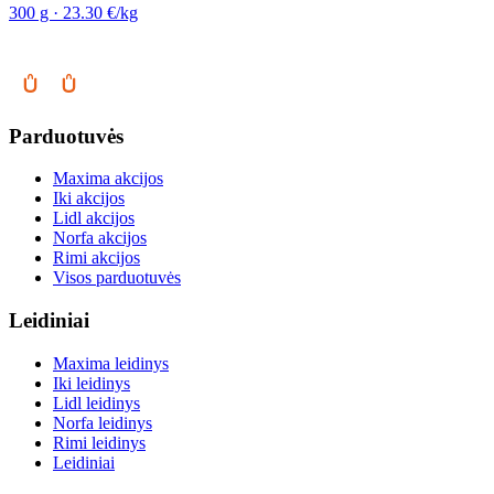
300 g · 23.30 €/kg
Parduotuvės
Maxima akcijos
Iki akcijos
Lidl akcijos
Norfa akcijos
Rimi akcijos
Visos parduotuvės
Leidiniai
Maxima leidinys
Iki leidinys
Lidl leidinys
Norfa leidinys
Rimi leidinys
Leidiniai