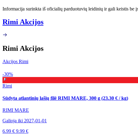
Informacija surinkta iš oficialių parduotuvių leidinių ir gali keistis be
Rimi Akcijos
Rimi Akcijos
Akcijos Rimi
-30%
Rimi
Sūdyta atlantinių lašių filė RIMI MARE, 300 g (23.30 € / kg)
RIMI MARE
Galioja iki 2027-01-01
6.99 €
9.99 €