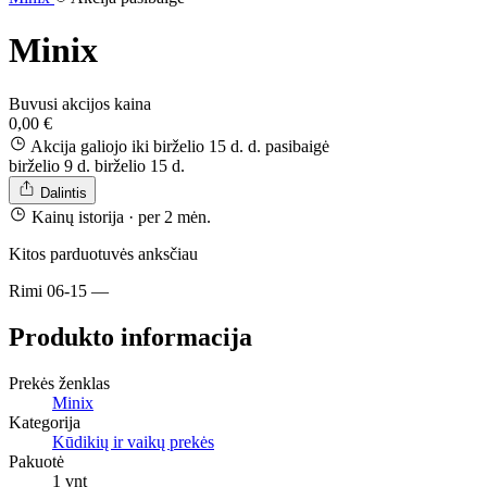
Minix
Buvusi akcijos kaina
0,00 €
Akcija galiojo iki birželio 15 d. d.
pasibaigė
birželio 9 d.
birželio 15 d.
Dalintis
Kainų istorija
· per 2 mėn.
Kitos parduotuvės anksčiau
Rimi
06-15
—
Produkto informacija
Prekės ženklas
Minix
Kategorija
Kūdikių ir vaikų prekės
Pakuotė
1 vnt