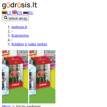
LT
EN
RU
Ieškoti akcijų
gudrusis.lt
›
Kategorijos
›
Kūdikių ir vaikų prekės
Minix
Akcija pasibaigė