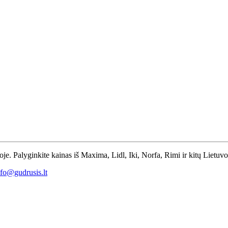
toje. Palyginkite kainas iš Maxima, Lidl, Iki, Norfa, Rimi ir kitų Lietuv
nfo@gudrusis.lt