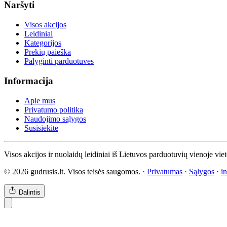
Naršyti
Visos akcijos
Leidiniai
Kategorijos
Prekių paieška
Palyginti parduotuves
Informacija
Apie mus
Privatumo politika
Naudojimo sąlygos
Susisiekite
Visos akcijos ir nuolaidų leidiniai iš Lietuvos parduotuvių vienoje vie
© 2026 gudrusis.lt. Visos teisės saugomos. ·
Privatumas
·
Sąlygos
·
i
Dalintis