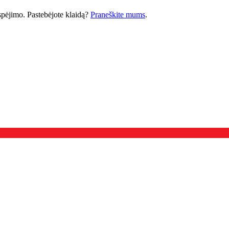
 įspėjimo. Pastebėjote klaidą?
Praneškite mums
.