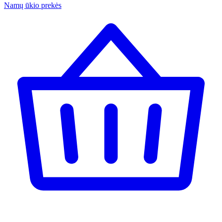
Namų ūkio prekės