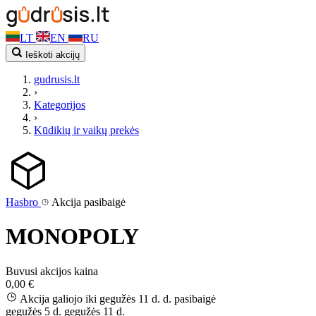
LT
EN
RU
Ieškoti akcijų
gudrusis.lt
›
Kategorijos
›
Kūdikių ir vaikų prekės
Hasbro
Akcija pasibaigė
MONOPOLY
Buvusi akcijos kaina
0,00 €
Akcija galiojo iki gegužės 11 d. d.
pasibaigė
gegužės 5 d.
gegužės 11 d.