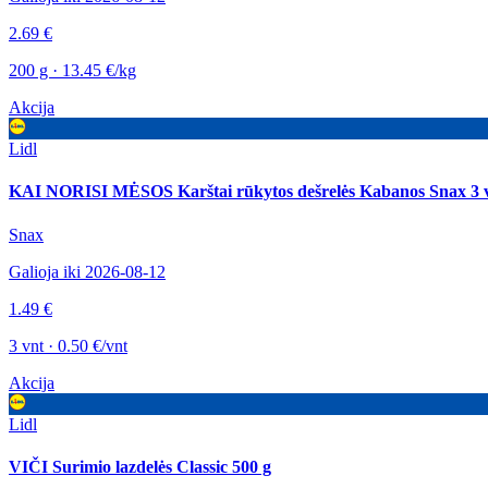
2.69 €
200 g · 13.45 €/kg
Akcija
Lidl
KAI NORISI MĖSOS Karštai rūkytos dešrelės Kabanos Snax 3 v
Snax
Galioja iki 2026-08-12
1.49 €
3 vnt · 0.50 €/vnt
Akcija
Lidl
VIČI Surimio lazdelės Classic 500 g