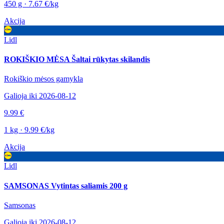
450 g · 7.67 €/kg
Akcija
Lidl
ROKIŠKIO MĖSA Šaltai rūkytas skilandis
Rokiškio mėsos gamykla
Galioja iki 2026-08-12
9.99 €
1 kg · 9.99 €/kg
Akcija
Lidl
SAMSONAS Vytintas saliamis 200 g
Samsonas
Galioja iki 2026-08-12