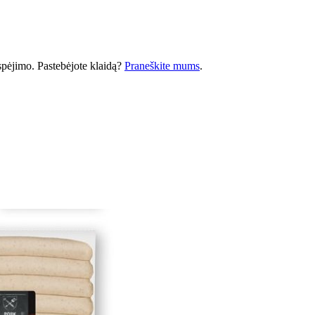
 įspėjimo. Pastebėjote klaidą?
Praneškite mums
.