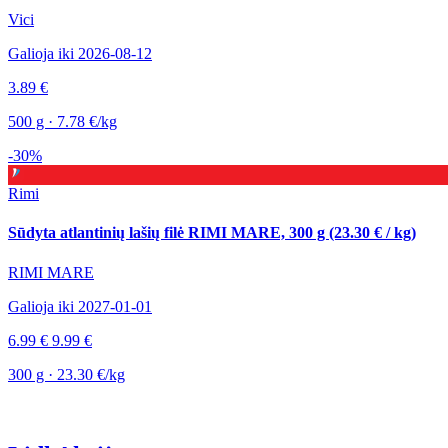
Vici
Galioja iki 2026-08-12
3.89 €
500 g · 7.78 €/kg
-30%
Rimi
Sūdyta atlantinių lašių filė RIMI MARE, 300 g (23.30 € / kg)
RIMI MARE
Galioja iki 2027-01-01
6.99 €
9.99 €
300 g · 23.30 €/kg