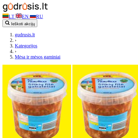
LT
EN
RU
Ieškoti akcijų
gudrusis.lt
›
Kategorijos
›
Mėsa ir mėsos gaminiai