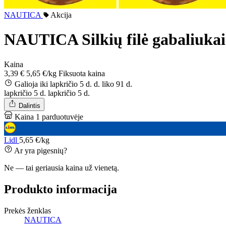
NAUTICA
Akcija
NAUTICA Silkių filė gabaliuka
Kaina
3,39 €
5,65 €/kg
Fiksuota kaina
Galioja iki lapkričio 5 d. d.
liko 91 d.
lapkričio 5 d.
lapkričio 5 d.
Dalintis
Kaina 1 parduotuvėje
Lidl
5,65 €/kg
Ar yra pigesnių?
Ne — tai geriausia kaina už vienetą.
Produkto informacija
Prekės ženklas
NAUTICA