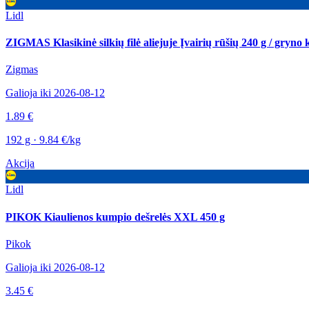
Lidl
ZIGMAS Klasikinė silkių filė aliejuje Įvairių rūšių 240 g / gryno 
Zigmas
Galioja iki 2026-08-12
1.89 €
192 g · 9.84 €/kg
Akcija
Lidl
PIKOK Kiaulienos kumpio dešrelės XXL 450 g
Pikok
Galioja iki 2026-08-12
3.45 €