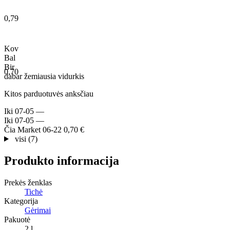
0,79
Kov
Bal
Bir
0,70
dabar
žemiausia
vidurkis
Kitos parduotuvės anksčiau
Iki
07-05
—
Iki
07-05
—
Čia Market
06-22
0,70 €
visi (7)
Produkto informacija
Prekės ženklas
Tichė
Kategorija
Gėrimai
Pakuotė
2 l