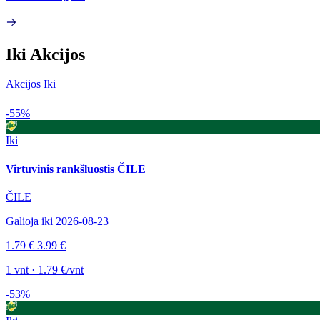
Iki Akcijos
Akcijos Iki
-55%
Iki
Virtuvinis rankšluostis ČILE
ČILE
Galioja iki 2026-08-23
1.79 €
3.99 €
1 vnt · 1.79 €/vnt
-53%