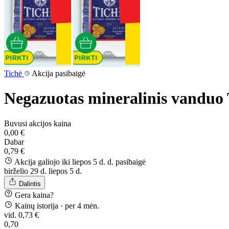
Tichė
Akcija pasibaigė
Negazuotas mineralinis vandu
Buvusi akcijos kaina
0,00 €
Dabar
0,79 €
Akcija galiojo iki liepos 5 d. d.
pasibaigė
birželio 29 d.
liepos 5 d.
Dalintis
Gera kaina?
Kainų istorija
· per 4 mėn.
vid. 0,73 €
0,70