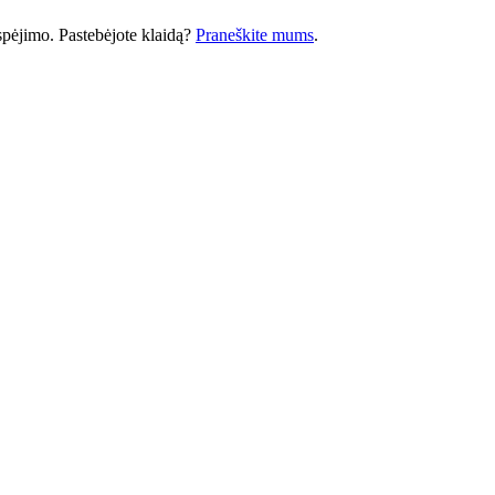
 įspėjimo. Pastebėjote klaidą?
Praneškite mums
.