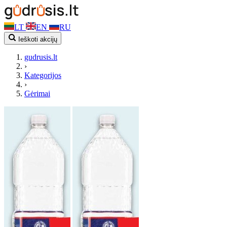
LT
EN
RU
Ieškoti akcijų
gudrusis.lt
›
Kategorijos
›
Gėrimai