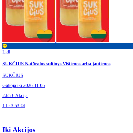
Lidl
SUKČIUS Natūralus sultinys Vištienos arba jautienos
SUKČIUS
Galioja iki 2026-11-05
2.65 €
Akcija
1 l · 3.53 €/l
Iki Akcijos