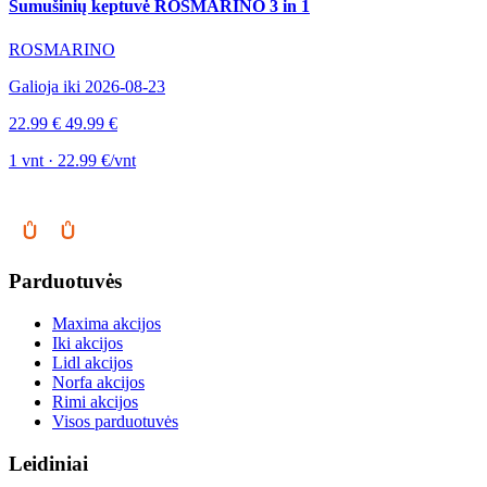
Sumušinių keptuvė ROSMARINO 3 in 1
ROSMARINO
Galioja iki 2026-08-23
22.99 €
49.99 €
1 vnt · 22.99 €/vnt
Parduotuvės
Maxima akcijos
Iki akcijos
Lidl akcijos
Norfa akcijos
Rimi akcijos
Visos parduotuvės
Leidiniai