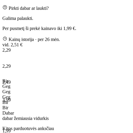
Pirkti dabar ar laukti?
Galima palaukti.
Per pusmetį ši prekė kainavo iki 1,99 €.
Kainų istorija
· per 26 mėn.
vid. 2,51 €
2,29
2,29
Bir
2,49
Geg
Geg
Geg
3,99
Bir
Bir
Dabar
dabar
žemiausia
vidurkis
Kitos parduotuvės anksčiau
1,99