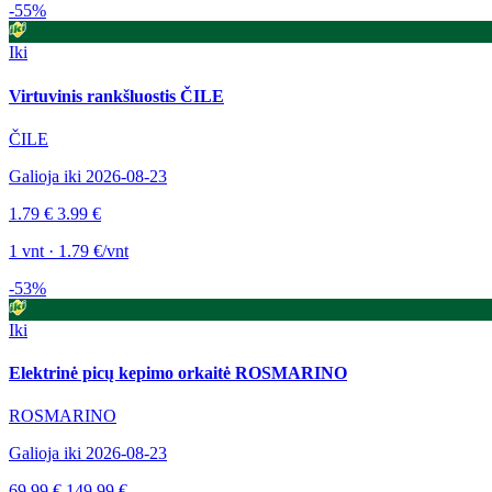
-55%
Iki
Virtuvinis rankšluostis ČILE
ČILE
Galioja iki 2026-08-23
1.79 €
3.99 €
1 vnt · 1.79 €/vnt
-53%
Iki
Elektrinė picų kepimo orkaitė ROSMARINO
ROSMARINO
Galioja iki 2026-08-23
69.99 €
149.99 €