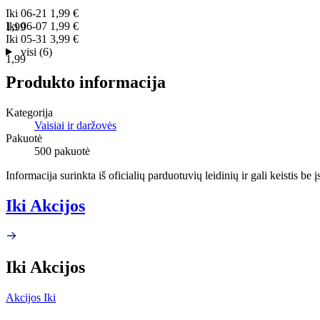
Iki
06-21
1,99 €
Iki
06-07
1,99 €
1,99
Iki
05-31
3,99 €
visi (6)
1,99
Produkto informacija
Kategorija
Vaisiai ir daržovės
Pakuotė
500 pakuotė
Informacija surinkta iš oficialių parduotuvių leidinių ir gali keistis be
Iki Akcijos
Iki Akcijos
Akcijos Iki