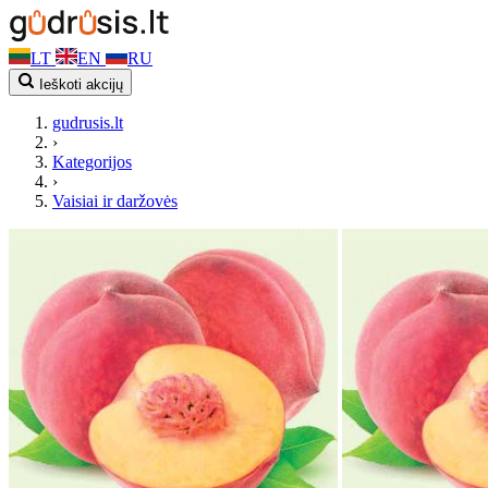
LT
EN
RU
Ieškoti akcijų
gudrusis.lt
›
Kategorijos
›
Vaisiai ir daržovės