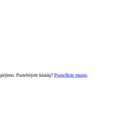
 įspėjimo. Pastebėjote klaidą?
Praneškite mums
.