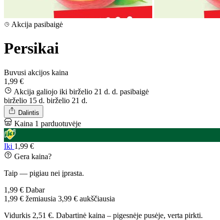
Akcija pasibaigė
Persikai
Buvusi akcijos kaina
1,99 €
Akcija galiojo iki birželio 21 d. d.
pasibaigė
birželio 15 d.
birželio 21 d.
Dalintis
Kaina 1 parduotuvėje
Iki
1,99 €
Gera kaina?
Taip — pigiau nei įprasta.
1,99 €
Dabar
1,99 €
žemiausia
3,99 €
aukščiausia
Vidurkis 2,51 €. Dabartinė kaina – pigesnėje pusėje, verta pirkti.