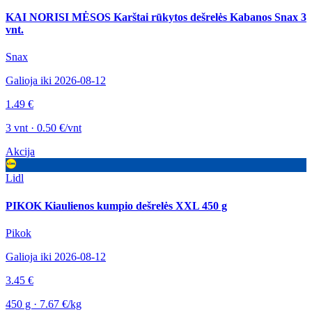
KAI NORISI MĖSOS Karštai rūkytos dešrelės Kabanos Snax 3
vnt.
Snax
Galioja iki 2026-08-12
1.49 €
3 vnt · 0.50 €/vnt
Akcija
Lidl
PIKOK Kiaulienos kumpio dešrelės XXL 450 g
Pikok
Galioja iki 2026-08-12
3.45 €
450 g · 7.67 €/kg