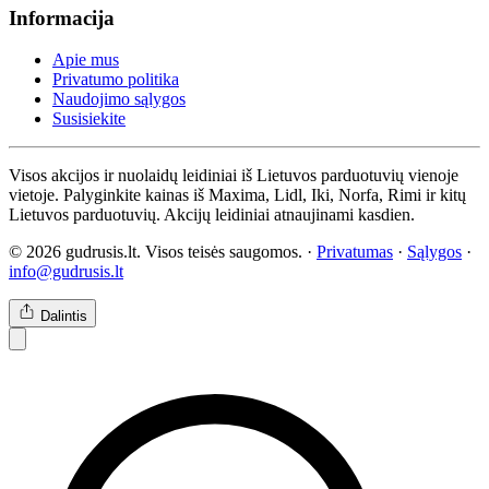
Informacija
Apie mus
Privatumo politika
Naudojimo sąlygos
Susisiekite
Visos akcijos ir nuolaidų leidiniai iš Lietuvos parduotuvių vienoje
vietoje. Palyginkite kainas iš Maxima, Lidl, Iki, Norfa, Rimi ir kitų
Lietuvos parduotuvių. Akcijų leidiniai atnaujinami kasdien.
© 2026 gudrusis.lt. Visos teisės saugomos. ·
Privatumas
·
Sąlygos
·
info@gudrusis.lt
Dalintis