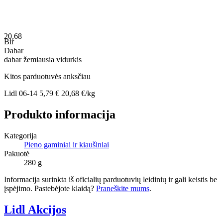
20,68
Bir
Dabar
dabar
žemiausia
vidurkis
Kitos parduotuvės anksčiau
Lidl
06-14
5,79 €
20,68 €/kg
Produkto informacija
Kategorija
Pieno gaminiai ir kiaušiniai
Pakuotė
280 g
Informacija surinkta iš oficialių parduotuvių leidinių ir gali keistis be
įspėjimo. Pastebėjote klaidą?
Praneškite mums
.
Lidl Akcijos