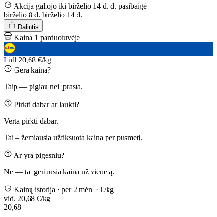
Akcija galiojo iki birželio 14 d. d.
pasibaigė
birželio 8 d.
birželio 14 d.
Dalintis
Kaina 1 parduotuvėje
Lidl
20,68 €/kg
Gera kaina?
Taip — pigiau nei įprasta.
Pirkti dabar ar laukti?
Verta pirkti dabar.
Tai – žemiausia užfiksuota kaina per pusmetį.
Ar yra pigesnių?
Ne — tai geriausia kaina už vienetą.
Kainų istorija
· per 2 mėn.
· €/kg
vid. 20,68 €/kg
20,68