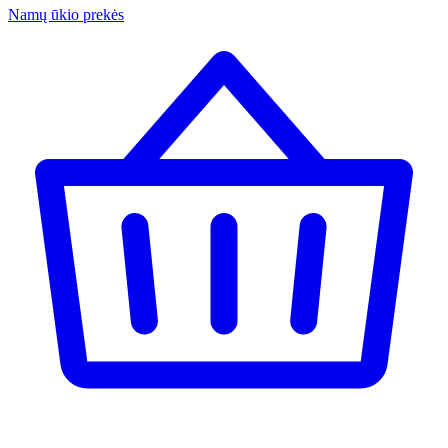
Namų ūkio prekės