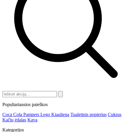
Populiariausios paieškos
Coca Cola
Pampers
Lego
Kiauliena
Tualetinis popierius
Cukrus
Kačių ėdalas
Kava
Kategorijos