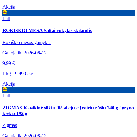
Akcija
Lidl
ROKIŠKIO MĖSA Šaltai rūkytas skilandis
Rokiškio mėsos gamykla
Galioja iki 2026-08-12
9.99 €
1 kg · 9.99 €/kg
Akcija
Lidl
ZIGMAS Klasikinė silkių filė aliejuje Įvairių rūšių 240 g / gryno
kiekio 192 g
Zigmas
Galioja iki 2026-08-12