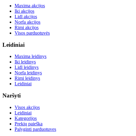
Maxima akcijos
Iki akcijos
Lidl akcijos
Norfa akcijos
Rimi akcijos
Visos parduotuvės
Leidiniai
Maxima leidinys
Iki leidinys
Lidl leidinys
Norfa leidinys
Rimi leidinys
Leidiniai
Naršyti
Visos akcijos
Leidiniai
Kategorijos
Prekių paieška
Palyginti parduotuves