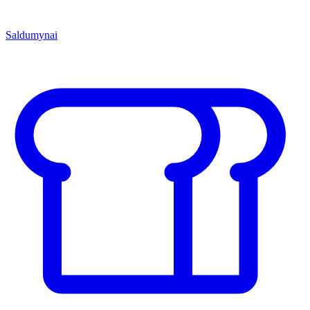
Saldumynai