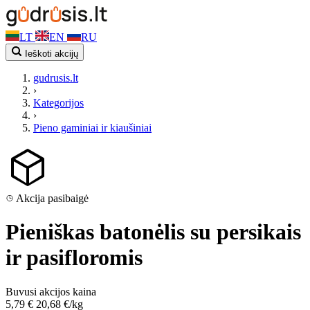
LT
EN
RU
Ieškoti akcijų
gudrusis.lt
›
Kategorijos
›
Pieno gaminiai ir kiaušiniai
Akcija pasibaigė
Pieniškas batonėlis su persikais
ir pasifloromis
Buvusi akcijos kaina
5,79 €
20,68 €/kg