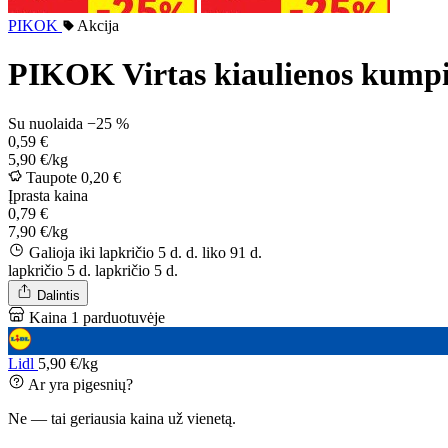
PIKOK
Akcija
PIKOK Virtas kiaulienos kumpi
Su nuolaida
−25 %
0,59 €
5,90 €/kg
Taupote 0,20 €
Įprasta kaina
0,79 €
7,90 €/kg
Galioja iki lapkričio 5 d. d.
liko 91 d.
lapkričio 5 d.
lapkričio 5 d.
Dalintis
Kaina 1 parduotuvėje
Lidl
5,90 €/kg
Ar yra pigesnių?
Ne — tai geriausia kaina už vienetą.