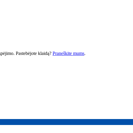
 įspėjimo. Pastebėjote klaidą?
Praneškite mums
.