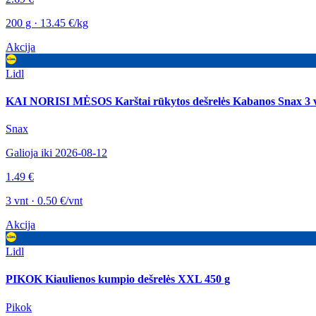
200 g · 13.45 €/kg
Akcija
Lidl
KAI NORISI MĖSOS Karštai rūkytos dešrelės Kabanos Snax 3 v
Snax
Galioja iki 2026-08-12
1.49 €
3 vnt · 0.50 €/vnt
Akcija
Lidl
PIKOK Kiaulienos kumpio dešrelės XXL 450 g
Pikok