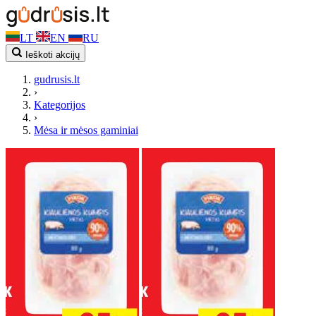
LT
EN
RU
Ieškoti akcijų
gudrusis.lt
›
Kategorijos
›
Mėsa ir mėsos gaminiai