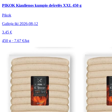
PIKOK Kiaulienos kumpio dešrelės XXL 450 g
Pikok
Galioja iki 2026-08-12
3.45 €
450 g · 7.67 €/kg