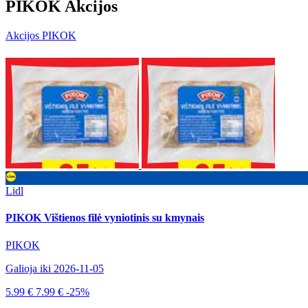
PIKOK Akcijos
Akcijos PIKOK
Lidl
PIKOK Vištienos filė vyniotinis su kmynais
PIKOK
Galioja iki 2026-11-05
5.99 €
7.99 €
-25%