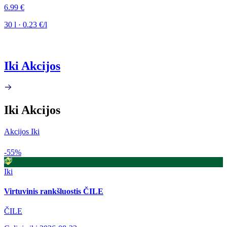
6.99 €
30 l · 0.23 €/l
Iki Akcijos
Iki Akcijos
Akcijos Iki
-55%
Iki
Virtuvinis rankšluostis ČILE
ČILE