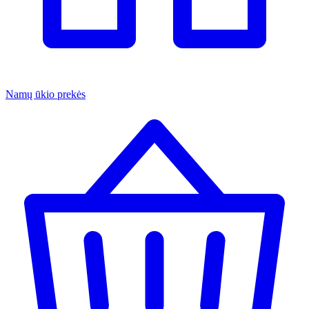
Namų ūkio prekės