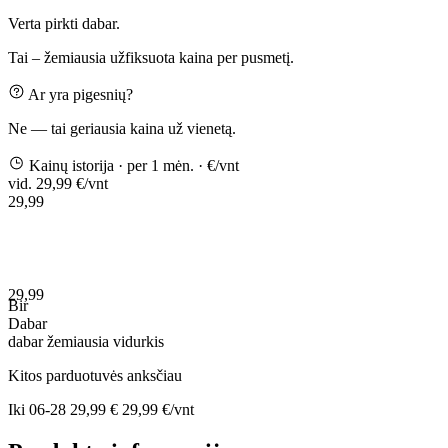
Verta pirkti dabar.
Tai – žemiausia užfiksuota kaina per pusmetį.
Ar yra pigesnių?
Ne — tai geriausia kaina už vienetą.
Kainų istorija
· per 1 mėn.
· €/vnt
vid. 29,99 €/vnt
29,99
29,99
Bir
Dabar
dabar
žemiausia
vidurkis
Kitos parduotuvės anksčiau
Iki
06-28
29,99 €
29,99 €/vnt