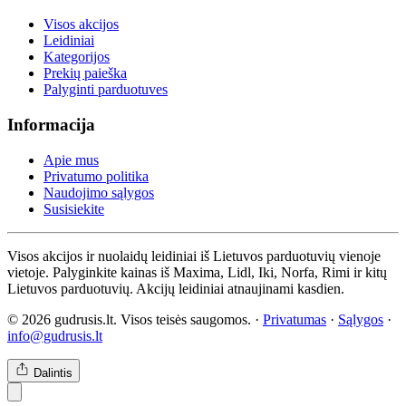
Visos akcijos
Leidiniai
Kategorijos
Prekių paieška
Palyginti parduotuves
Informacija
Apie mus
Privatumo politika
Naudojimo sąlygos
Susisiekite
Visos akcijos ir nuolaidų leidiniai iš Lietuvos parduotuvių vienoje
vietoje. Palyginkite kainas iš Maxima, Lidl, Iki, Norfa, Rimi ir kitų
Lietuvos parduotuvių. Akcijų leidiniai atnaujinami kasdien.
© 2026 gudrusis.lt. Visos teisės saugomos. ·
Privatumas
·
Sąlygos
·
info@gudrusis.lt
Dalintis