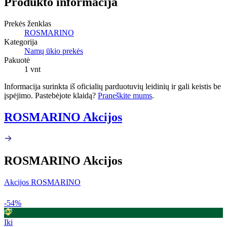
Produkto informacija
Prekės ženklas
ROSMARINO
Kategorija
Namų ūkio prekės
Pakuotė
1 vnt
Informacija surinkta iš oficialių parduotuvių leidinių ir gali keistis be
įspėjimo. Pastebėjote klaidą?
Praneškite mums
.
ROSMARINO Akcijos
ROSMARINO Akcijos
Akcijos ROSMARINO
-54%
Iki