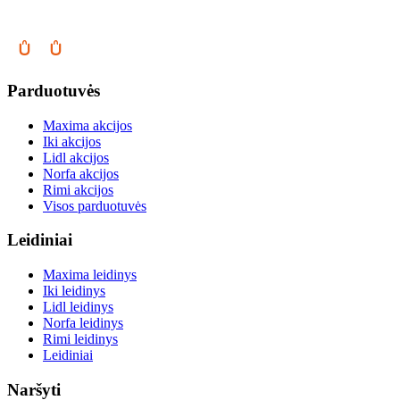
Parduotuvės
Maxima akcijos
Iki akcijos
Lidl akcijos
Norfa akcijos
Rimi akcijos
Visos parduotuvės
Leidiniai
Maxima leidinys
Iki leidinys
Lidl leidinys
Norfa leidinys
Rimi leidinys
Leidiniai
Naršyti