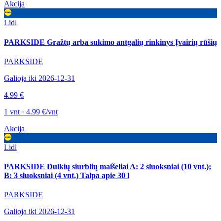
Akcija
Lidl
PARKSIDE Gražtų arba sukimo antgalių rinkinys Įvairių rūšių
PARKSIDE
Galioja iki 2026-12-31
4.99 €
1 vnt · 4.99 €/vnt
Akcija
Lidl
PARKSIDE Dulkių siurblių maišeliai A: 2 sluoksniai (10 vnt.);
B: 3 sluoksniai (4 vnt.) Talpa apie 30 l
PARKSIDE
Galioja iki 2026-12-31