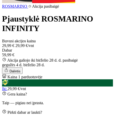
ROSMARINO
Akcija pasibaigė
Pjaustyklė ROSMARINO
INFINITY
Buvusi akcijos kaina
29,99 €
29,99 €/vnt
Dabar
59,99 €
Akcija galiojo iki birželio 28 d. d.
pasibaigė
gegužės 4 d.
birželio 28 d.
Dalintis
Kaina 1 parduotuvėje
Iki
29,99 €/vnt
Gera kaina?
Taip — pigiau nei įprasta.
Pirkti dabar ar laukti?