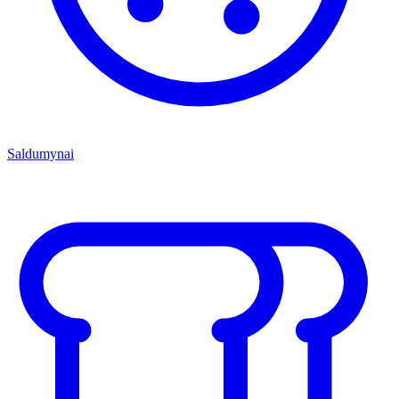
Saldumynai