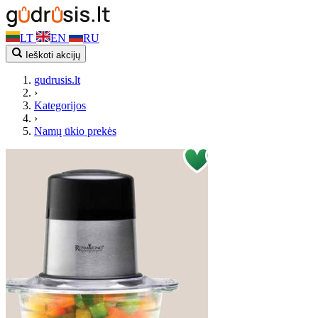
LT
EN
RU
Ieškoti akcijų
gudrusis.lt
›
Kategorijos
›
Namų ūkio prekės