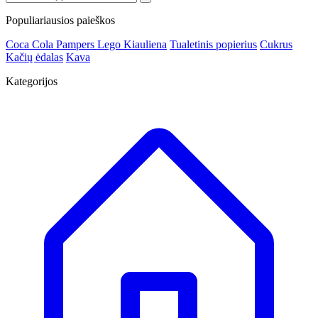
Populiariausios paieškos
Coca Cola
Pampers
Lego
Kiauliena
Tualetinis popierius
Cukrus
Kačių ėdalas
Kava
Kategorijos