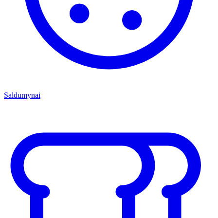
Saldumynai