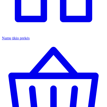
Namų ūkio prekės