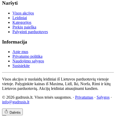
Naršyti
Visos akcijos
Leidiniai
Kategorijos
Prekių paieška
Palyginti parduotuves
Informacija
Apie mus
Privatumo politika
Naudojimo sąlygos
Susisiekite
Visos akcijos ir nuolaidų leidiniai iš Lietuvos parduotuvių vienoje
vietoje. Palyginkite kainas iš Maxima, Lidl, Iki, Norfa, Rimi ir kitų
Lietuvos parduotuvių. Akcijų leidiniai atnaujinami kasdien.
© 2026 gudrusis.lt. Visos teisės saugomos. ·
Privatumas
·
Sąlygos
·
info@gudrusis.lt
Dalintis