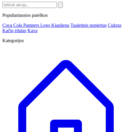
Populiariausios paieškos
Coca Cola
Pampers
Lego
Kiauliena
Tualetinis popierius
Cukrus
Kačių ėdalas
Kava
Kategorijos