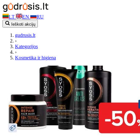
LT
EN
RU
Ieškoti akcijų
gudrusis.lt
›
Kategorijos
›
Kosmetika ir higiena