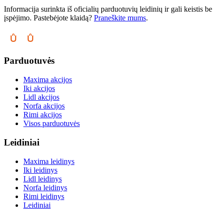
Informacija surinkta iš oficialių parduotuvių leidinių ir gali keistis be
įspėjimo. Pastebėjote klaidą?
Praneškite mums
.
Parduotuvės
Maxima akcijos
Iki akcijos
Lidl akcijos
Norfa akcijos
Rimi akcijos
Visos parduotuvės
Leidiniai
Maxima leidinys
Iki leidinys
Lidl leidinys
Norfa leidinys
Rimi leidinys
Leidiniai